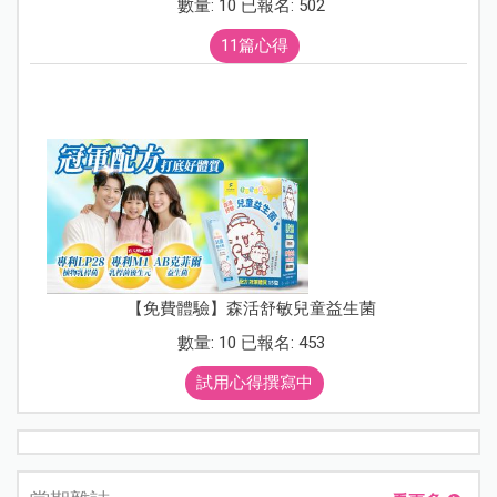
數量: 10 已報名: 502
11篇心得
【免費體驗】森活舒敏兒童益生菌
數量: 10 已報名: 453
試用心得撰寫中