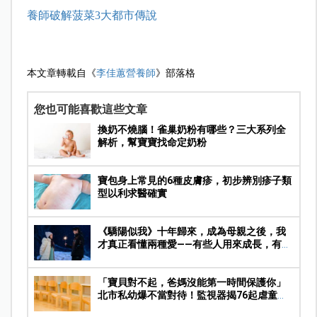
養師破解菠菜3大都市傳說
本文章轉載自《
李佳蕙營養師
》部落格
您也可能喜歡這些文章
換奶不燒腦！雀巢奶粉有哪些？三大系列全
解析，幫寶寶找命定奶粉
寶包身上常見的6種皮膚疹，初步辨別疹子類
型以利求醫確實
《驕陽似我》十年歸來，成為母親之後，我
才真正看懂兩種愛——有些人用來成長，有些
人陪你走完人生
「寶貝對不起，爸媽沒能第一時間保護你」
北市私幼爆不當對待！監視器揭76起虐童畫
面，家長痛心提告