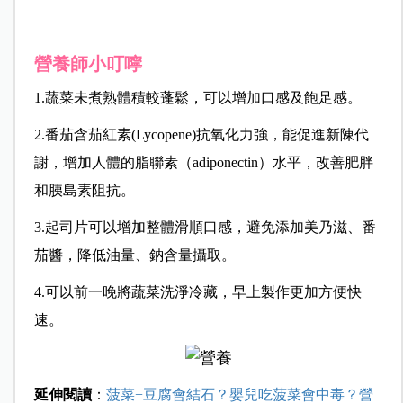
營養師小叮嚀
1.蔬菜未煮熟體積較蓬鬆，可以增加口感及飽足感。
2.番茄含茄紅素(Lycopene)抗氧化力強，能促進新陳代
謝，增加人體的脂聯素（adiponectin）水平，改善肥胖
和胰島素阻抗。
3.起司片可以增加整體滑順口感，避免添加美乃滋、番
茄醬，降低油量、鈉含量攝取。
4.可以前一晚將蔬菜洗淨冷藏，早上
製作更加方便快
速。
延伸閱讀
：
菠菜+豆腐會結石？嬰兒吃菠菜會中毒？營