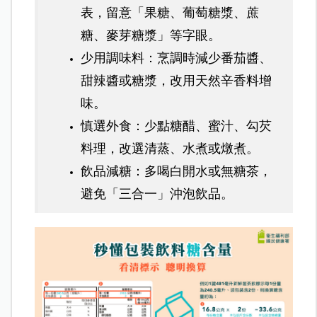
表，留意「果糖、葡萄糖漿、蔗
糖、麥芽糖漿」等字眼。
少用調味料：烹調時減少番茄醬、
甜辣醬或糖漿，改用天然辛香料增
味。
慎選外食：少點糖醋、蜜汁、勾芡
料理，改選清蒸、水煮或燉煮。
飲品減糖：多喝白開水或無糖茶，
避免「三合一」沖泡飲品。