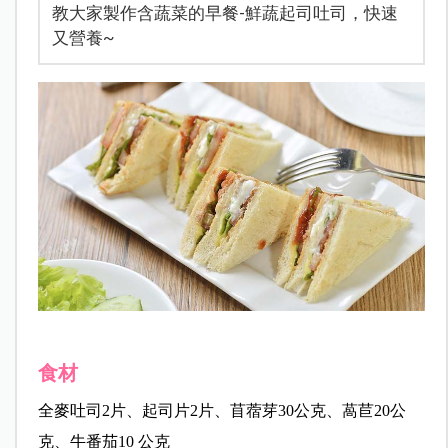
教大家製作含蔬菜的早餐-鮮蔬起司吐司，快速
又營養~
食材
全麥吐司2片、起司片2片、苜蓿芽30公克、萵苣20公
克、牛番茄10 公克