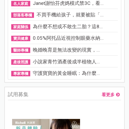
Janet謝怡芬虎媽模式禁3C，看...
名人家庭
不買手機給孩子，就要被貼「...
部落客專欄
為什麼不想或不敢生二胎？這8...
家庭關係
0.05%阿托品近視控制眼藥水納...
寶貝健康
晚婚晚育是無法改變的現實，...
醫師專欄
小說家青竹酒產後成半植物人...
產後照護
守護寶寶的黃金睡眠：為什麼...
專家專欄
試用募集
看更多