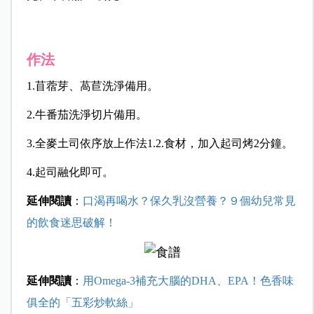
作法
1.苜蓿芽、萵苣洗淨備用。
2.牛番茄洗淨切片備用。
3.全麥土司依序放上作法1.2.食材，加入起司烤2分鐘。
4.起司融化即可。
延伸閱讀
：
口渴再喝水？保久乳沒營養？９個幼兒常見
的飲食迷思破解！
延伸閱讀
：
用Omega-3補充大腦的DHA、EPA！色香味
俱全的「五彩炒軟絲」