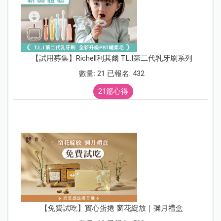
【試用募集】Richell利其爾 T.L.I第二代乳牙刷系列
數量: 21 已報名: 432
21篇心得
【免費試吃】實心蛋捲 窗花綻放｜彌月禮盒