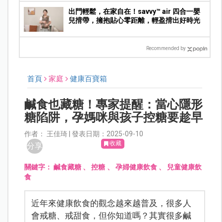
出門輕鬆，在家自在！savvy™ air 四合一嬰
兒揹帶，擁抱貼心零距離，輕盈揹出好時光
Recommended by
首頁
家庭
健康百寶箱
鹹食也藏糖！專家提醒：當心隱形
糖陷阱，孕媽咪與孩子控糖要趁早
作者： 王佳琦 | 發表日期：2025-09-10
收藏
分享
關鍵字：
鹹食藏糖
、
控糖
、
孕婦健康飲食
、
兒童健康飲
食
近年來健康飲食的觀念越來越普及，很多人
會戒糖、戒甜食，但你知道嗎？其實很多鹹