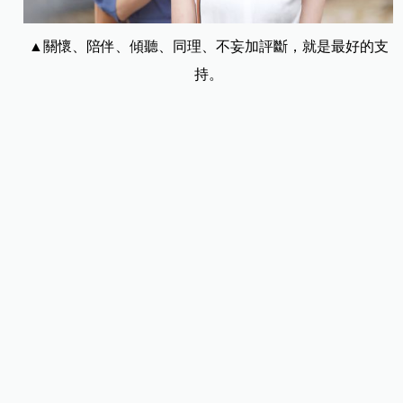
▲關懷、陪伴、傾聽、同理、不妄加評斷，就是最好的支
持。
「重症發作」完全緩解是關鍵，復發風險
飆三倍！
奇美醫療財團法人奇美醫院精神醫學部主治醫師謝
光煬提醒，如果發現疑似重鬱發作的情況，請務必
就醫，尋求專業的治療和協助，不要獨自承受，不
要諱疾忌醫。病人需要理解和支持，包容和鼓勵。
而關懷、陪伴、傾聽、同理、不妄加評斷，就是最
好的支持。
重鬱發作的治療以症狀完全緩解為目標，2003年