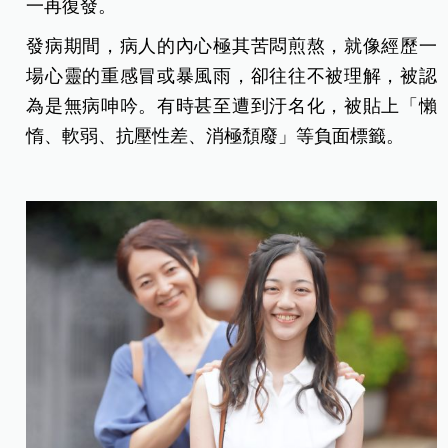
一再復發。
發病期間，病人的內心極其苦悶煎熬，就像經歷一
場心靈的重感冒或暴風雨，卻往往不被理解，被認
為是無病呻吟。有時甚至遭到汙名化，被貼上「懶
惰、軟弱、抗壓性差、消極頹廢」等負面標籤。