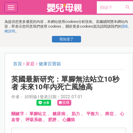
Toggle
navigation
為提供您更多優質的內容，本網站使用cookies分析技術。若繼續閱覽本網站內
容，即表示您同意我們使用 cookies， 關於更多cookies資訊請閱讀我們的
隱私
權說明
。
我知道了
首頁
家庭
健康百寶箱
英國最新研究：單腳無法站立10秒
者 未來10年內死亡風險高
作者： 邱明瑜 | 發表日期：2022-07-01
收藏
關鍵字：
單腳站立
、
糖尿病
、
肌力
、
平衡力
、
癌症
、
心
血管
、
呼吸系統
、
肥胖
、
心臟病