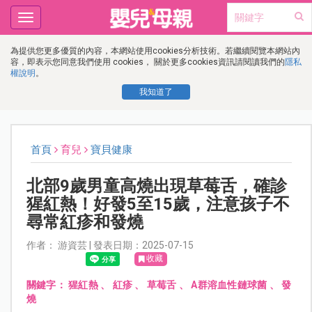
Toggle
navigation
為提供您更多優質的內容，本網站使用cookies分析技術。若繼續閱覽本網站內
容，即表示您同意我們使用 cookies， 關於更多cookies資訊請閱讀我們的
隱私
權說明
。
我知道了
首頁
育兒
寶貝健康
北部9歲男童高燒出現草莓舌，確診
猩紅熱！好發5至15歲，注意孩子不
尋常紅疹和發燒
作者： 游資芸 | 發表日期：2025-07-15
收藏
關鍵字：
猩紅熱
、
紅疹
、
草莓舌
、
A群溶血性鏈球菌
、
發
燒