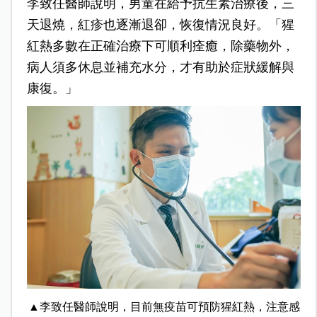
李致任醫師說明，男童在給予抗生素治療後，三
天退燒，紅疹也逐漸退卻，恢復情況良好。「猩
紅熱多數在正確治療下可順利痊癒，除藥物外，
病人須多休息並補充水分，才有助於症狀緩解與
康復。」
▲李致任醫師說明，目前無疫苗可預防猩紅熱，注意感