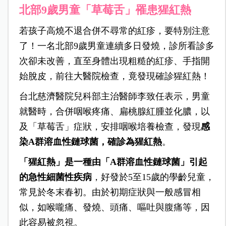
北部9歲男童「草莓舌」罹患猩紅熱
若孩子高燒不退合併不尋常的紅疹，要特別注意
了！一名北部9歲男童連續多日發燒，診所看診多
次卻未改善，直至身體出現粗糙的紅疹、手指開
始脫皮，前往大醫院檢查，竟發現確診猩紅熱！
台北慈濟醫院兒科部主治醫師李致任表示，男童
就醫時，合併咽喉疼痛、扁桃腺紅腫並化膿，以
及「草莓舌」症狀，安排咽喉培養檢查，發現
感
染A群溶血性鏈球菌，確診為猩紅熱
。
「猩紅熱」是一種由「A群溶血性鏈球菌」引起
的急性細菌性疾病
，好發於5至15歲的學齡兒童，
常見於冬末春初。由於初期症狀與一般感冒相
似，如喉嚨痛、發燒、頭痛、嘔吐與腹痛等，因
此容易被忽視。