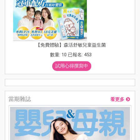
【免費體驗】森活舒敏兒童益生菌
數量: 10 已報名: 453
試用心得撰寫中
當期雜誌
看更多