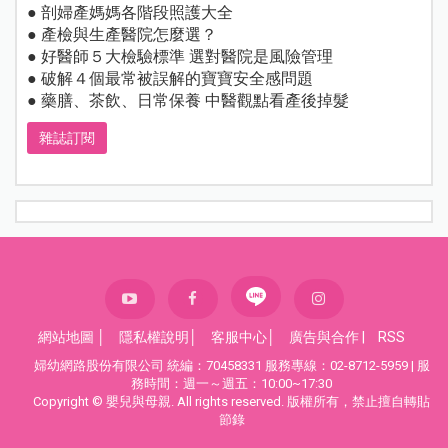
● 剖婦產媽媽各階段照護大全
● 產檢與生產醫院怎麼選？
● 好醫師５大檢驗標準 選對醫院是風險管理
● 破解４個最常被誤解的寶寶安全感問題
● 藥膳、茶飲、日常保養 中醫觀點看產後掉髮
雜誌訂閱
網站地圖
│
隱私權說明
│
客服中心
│
廣告與合作
|
RSS
婦幼網路股份有限公司 統編：70458331 服務專線：02-8712-5959 | 服
務時間：週一～週五：10:00~17:30
Copyright © 嬰兒與母親. All rights reserved. 版權所有，禁止擅自轉貼
節錄