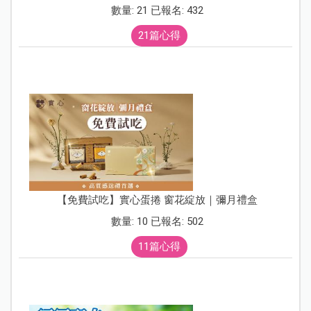
數量: 21 已報名: 432
21篇心得
【免費試吃】實心蛋捲 窗花綻放｜彌月禮盒
數量: 10 已報名: 502
11篇心得