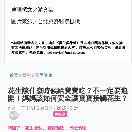
整理撰文／游資芸
圖片來源／台北慈濟醫院提供
*本網站所發表之文章，均由《嬰兒與母親》及其他相關著作權人依法擁
有其法律權益，若欲引用或轉載網站內容， 請與本公司來信接洽，違者將
依法處理。聯絡信箱：
webservice@mababy.com
首頁
育兒
寶貝健康
花生該什麼時候給寶寶吃？不一定要避
開！媽媽該如何安全讓寶寶接觸花生？
作者： 王佳琦 | 發表日期：2025-10-29
收藏
分享
關鍵字：
花生過敏
、
寶寶過敏
、
致敏食物