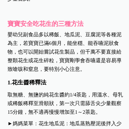
寶寶安全吃花生的三種方法
嬰幼兒副食品多以稀飯、地瓜泥、豆腐泥等各種泥
為主，若寶寶已滿6個月，能坐穩、能吞嚥泥狀食
物，也可以開始嘗試花生製品，但千萬不要直接給
整顆花生或花生碎粒，寶寶剛學會吞嚥還是容易導
致嗆咳和窒息，要特別小心注意。
1.花生醬稀釋法
取無糖、無鹽的純花生醬約1/4茶匙，用溫水、母乳
或稀飯稀釋至滑順狀，第一次只需舔舌尖少量觀察
15分鐘，無不適再慢慢增加至1～2茶匙。
►媽媽菜單：花生地瓜泥：地瓜蒸熟壓泥後拌入少