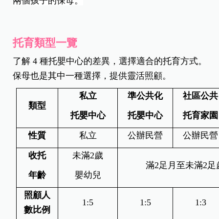
兩個孩子的保母。
托育類型一覽
了解 4 種托嬰中心的差異，選擇適合的托育方式。
保母也是其中一種選擇，提供靈活照顧。
私立
準公共化
社區公共
類型
托嬰中心
托嬰中心
托育家園
性質
私立
公辦民營
公辦民營
收托
未滿2歲
滿2足月至未滿2
年齡
嬰幼兒
照顧人
1:5
1:5
1:3
數比例