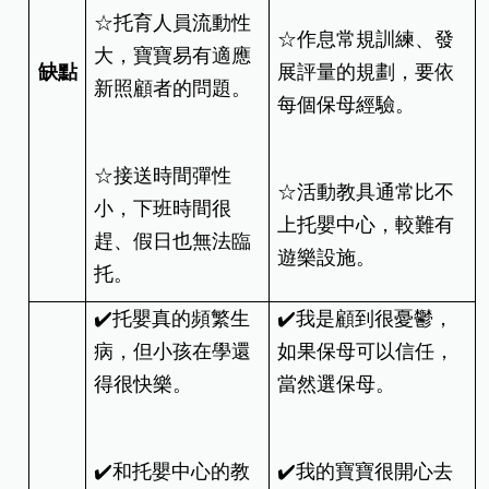
☆托育人員流動性
☆作息常規訓練、發
大，寶寶易有適應
缺點
展評量的規劃，要依
新照顧者的問題。
每個保母經驗。
☆接送時間彈性
☆活動教具通常比不
小，下班時間很
上托嬰中心，較難有
趕、假日也無法臨
遊樂設施。
托。
✔️托嬰真的頻繁生
✔️我是顧到很憂鬱，
病，但小孩在學還
如果保母可以信任，
得很快樂。
當然選保母。
✔️和托嬰中心的教
✔️我的寶寶很開心去