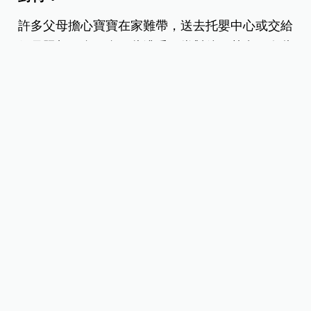
許多父母擔心寶寶在家難帶，送去托嬰中心或交給
保母照顧，會不會因此遭受不當對待。其實，有些
寶寶在家裡表現得像小惡魔，但在學校卻成為小天
使。這樣的情況非常常見，許多前輩們也有相似經
驗。找到經驗豐富的老師或保母，往往能夠以專業
的方式應對不同性格的孩子，甚至比父母還要有耐
心。也有家長分享，孩子在家裡難哄難抱，但上學
後作息變得規律，表現也很出色。因此，選擇合適
的照顧者，不僅不會帶來不良影響，反而可能讓孩
子有更好的發展。
延伸閱讀：
高雄托嬰中心又爆虐嬰！送托後， 4 招
觀察寶寶是否遭虐、發現受虐後 4 個處理方式