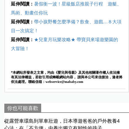
延伸閱讀：
暑假衝一波！星級飯店推親子行程 遊艇、
馬術、動畫任你玩
延伸閱讀：
帶小孩野餐怎麼準備？飲食、遊戲…８大項
目一次搞定！
延伸閱讀：
★兒童月玩樂攻略★ 帶寶貝來場遊樂園的
大冒險！
*本網站所發表之文章，均由《嬰兒與母親》及其他相關著作權人依法擁
有其法律權益，若欲引用或轉載網站內容， 請與本公司來信接洽，違者將
依法處理。聯絡信箱：
webservice@mababy.com
你也可能喜歡
從露營車環島到單車壯遊，日本導遊爸爸的戶外教養4
心法：在「不方便」中養出獨立有韌性的孩子