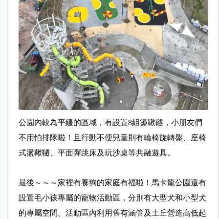
公園內較為平緩的區域，有設置8組盪鞦韆，小朋友們
不用怕排隊啦！且行動不便兒童則有輪椅旋轉盤、座椅
式盪鞦韆、平面彈跳床及玩沙桌等共融遊具。
最後～～～家裡有養狗的家庭有福啦！馬卡龍公園還有
設置毛小孩專屬的寵物活動區，分別有大型犬和小型犬
的專屬空間。活動區內利用舊有涵管及土丘營造高低起