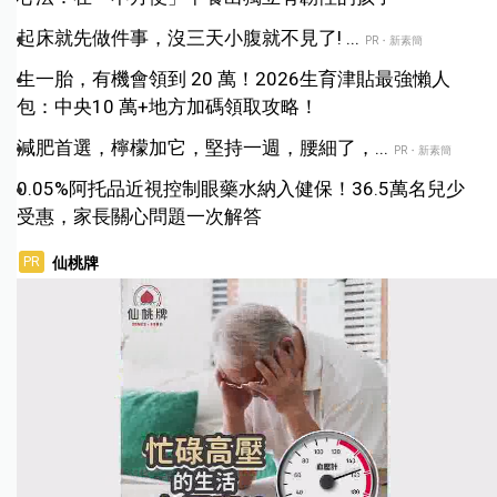
起床就先做件事，沒三天小腹就不見了! ...
PR・新素簡
生一胎，有機會領到 20 萬！2026生育津貼最強懶人
包：中央10 萬+地方加碼領取攻略！
減肥首選，檸檬加它，堅持一週，腰細了，...
PR・新素簡
0.05%阿托品近視控制眼藥水納入健保！36.5萬名兒少
受惠，家長關心問題一次解答
仙桃牌
PR