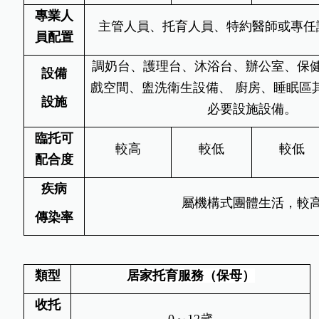
專業
人
主管人員、托育人員、特約醫師或專任
員配置
調奶台、護理台、沐浴台、辦公室、保
設備
戲空間、盥洗衛生設備、 廚房、睡眠區
設施
必要設施設備。
臨托
可
較高
較低
較低
配合度
疾病
屬機構式團體生活，較
傳染率
類型
居家托育服務（保母）
收托