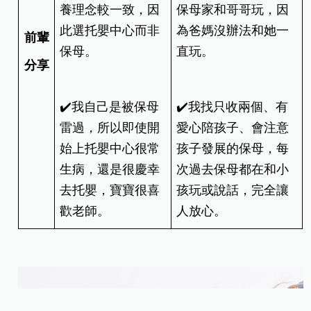
養理念較一致，因
保母家和哥哥玩，因
此選托嬰中心而非
為爸媽沒辦法和她一
前輩
保母。
直玩。
分享
✔️我自己是被保母
✔️我找只收兩個、有
雷過，所以即使開
愛心陪孩子、會注意
始上托嬰中心很常
孩子發展的保母，每
生病，還是很慶幸
次過去保母都在和小
去托嬰，寶寶很喜
孩玩或說話，完全讓
歡老師。
人放心。