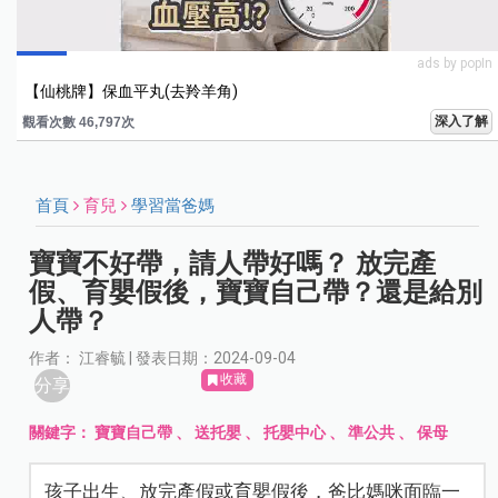
ads by popIn
【仙桃牌】保血平丸(去羚羊角)
深入了解
觀看次數 46,797次
首頁
育兒
學習當爸媽
寶寶不好帶，請人帶好嗎？ 放完產
假、育嬰假後，寶寶自己帶？還是給別
人帶？
作者： 江睿毓 | 發表日期：2024-09-04
收藏
分享
關鍵字：
寶寶自己帶
、
送托嬰
、
托嬰中心
、
準公共
、
保母
孩子出生、放完產假或育嬰假後，爸比媽咪面臨一