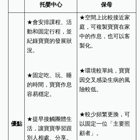
托嬰中心
保母
★空間上比較接近家
★會安排課程、活
庭，可複製寶寶在家
動和固定行程，並
中的作息，也可以客
紀錄寶寶的發展狀
製化。
況。
★環境較單純，寶寶
★固定吃、玩、睡
因交叉感染生病的風
的時間，寶寶作息
險較低。
容易穩定。
★較少頻繁更換，可
★提早接觸團體生
優點
以固定一位「主要照
活，讓寶寶學習跟
顧者」。
別人相處、分享。