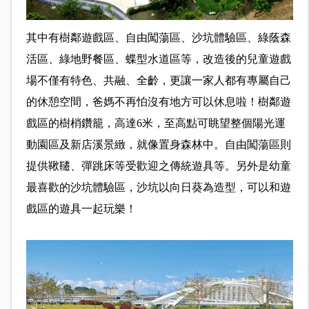
其中有樹鄰遊戲區、自由闖蕩區、沙坑體驗區、綠蔭森
活區、綠地野餐區、蝶型水道區等，改造後的兒童遊戲
場不僅有特色、共融、全齡，更讓一家人都有專屬自己
的休憩空間，爸媽不再怕沒有地方可以休息啦！樹鄰遊
戲區的樹梢鑽籠，高達6米，至高點可眺望整個陽光運
動園區及新店溪景緻，就像置身森林中。
自由闖蕩區則
提供鞦韆、彈跳床等受歡迎之傳統遊具等。另外是幼童
最喜歡的沙坑體驗區，沙坑以向日葵為造型，可以和遊
戲區的遊具一起玩樂！