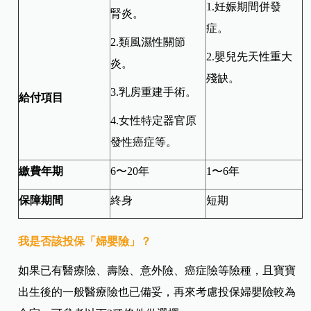
1.妊娠期間併發
腎炎。
症。
2.類風濕性關節
2.嬰兒先天性重大
炎。
殘缺。
3.乳房重建手術。
給付項目
4.女性特定器官原
發性癌症等。
繳費年期
6〜20年
1〜6年
保障期間
終身
短期
我是否該投保「婦嬰險」？
如果已有醫療險、壽險、意外險、癌症險等險種，且寶寶
出生後的一般醫療險也已備妥，再來考慮投保婦嬰險較為