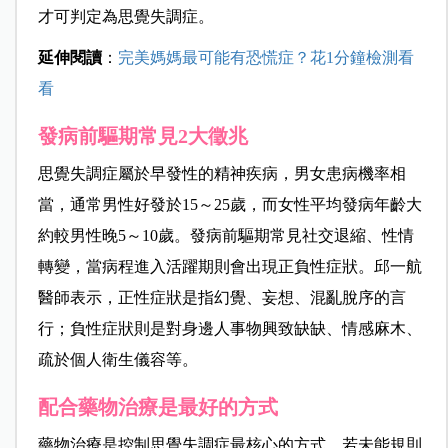
才可判定為思覺失調症。
延伸閱讀
：
完美媽媽最可能有恐慌症？花1分鐘檢測看
看
發病前驅期常見2大徵兆
思覺失調症屬於早發性的精神疾病，男女患病機率相
當，通常男性好發於15～25歲，而女性平均發病年齡大
約較男性晚5～10歲。發病前驅期常見社交退縮、性情
轉變，當病程進入活躍期則會出現正負性症狀。邱一航
醫師表示，正性症狀是指幻覺、妄想、混亂脫序的言
行；負性症狀則是對身邊人事物興致缺缺、情感麻木、
疏於個人衛生儀容等。
配合藥物治療是最好的方式
藥物治療是控制思覺失調症最核心的方式，若未能規則