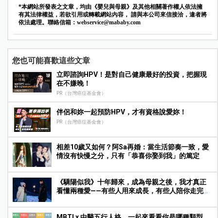
*本網站所發表之文章，均由《嬰兒與母親》及其他相關著作權人依法擁
有其法律權益，若欲引用或轉載網站內容， 請與本公司來信接洽，違者將
依法處理。聯絡信箱：
webservice@mababy.com
您也可能喜歡這些文章
立即諮詢HPV！是對自己健康最好的投資，把握現
在不嫌晚！
PR（台灣癌症基金會）
伴侶和妳一起預防HPV，才有資格說愛妳！
PR（台灣癌症基金會）
相差10歲又如何？阿Sa再婚：當生活節奏一致，愛
情沒有快慢之分，只有「恭喜你娶到我」的篤定
《驕陽似我》十年歸來，成為母親之後，我才真正
看懂兩種愛——有些人用來成長，有些人陪你走完人
生
MBTI x 中醫五行人格，一起來看看你是哪種類型