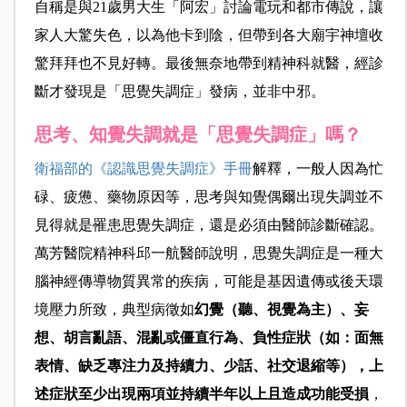
自稱是與21歲男大生「阿宏」討論電玩和都市傳說，讓
家人大驚失色，以為他卡到陰，但帶到各大廟宇神壇收
驚拜拜也不見好轉。最後無奈地帶到精神科就醫，經診
斷才發現是「思覺失調症」發病，並非中邪。
思考、知覺失調就是「思覺失調症」嗎？
衛福部的《認識思覺失調症》手冊
解釋，一般人因為忙
碌、疲憊、藥物原因等，思考與知覺偶爾出現失調並不
見得就是罹患思覺失調症，還是必須由醫師診斷確認。
萬芳醫院精神科邱一航醫師說明，思覺失調症是一種大
腦神經傳導物質異常的疾病，可能是基因遺傳或後天環
境壓力所致，典型病徵如
幻覺（聽、視覺為主）、妄
想、胡言亂語、混亂或僵直行為、負性症狀（如：面無
表情、缺乏專注力及持續力、少話、社交退縮等），上
述症狀至少出現兩項並持續半年以上且造成功能受損
，