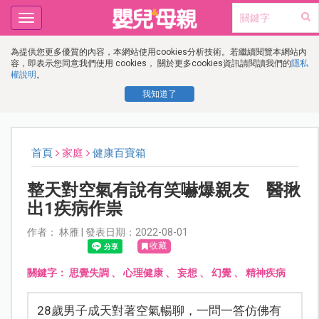
Toggle
navigation
為提供您更多優質的內容，本網站使用cookies分析技術。若繼續閱覽本網站內
容，即表示您同意我們使用 cookies， 關於更多cookies資訊請閱讀我們的
隱私
權說明
。
我知道了
首頁
家庭
健康百寶箱
整天對空氣有說有笑嚇爆親友 醫揪
出1疾病作祟
作者： 林雁 | 發表日期：2022-08-01
收藏
關鍵字：
思覺失調
、
心理健康
、
妄想
、
幻覺
、
精神疾病
28歲男子成天對著空氣暢聊，一問一答仿佛有