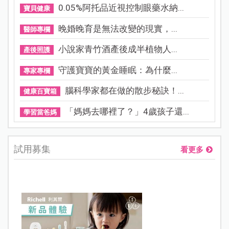
0.05%阿托品近視控制眼藥水納...
寶貝健康
晚婚晚育是無法改變的現實，...
醫師專欄
小說家青竹酒產後成半植物人...
產後照護
守護寶寶的黃金睡眠：為什麼...
專家專欄
腦科學家都在做的散步秘訣！...
健康百寶箱
「媽媽去哪裡了？」4歲孩子還...
學習當爸媽
試用募集
看更多