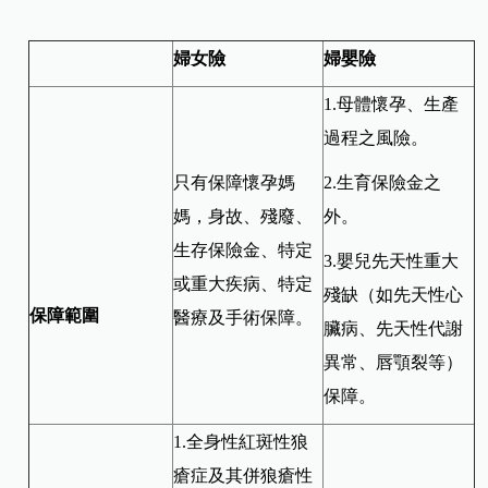
婦女險
婦嬰險
1.母體懷孕、生產
過程之風險。
只有保障懷孕媽
2.生育保險金之
媽，身故、殘廢、
外。
生存保險金、特定
3.嬰兒先天性重大
或重大疾病、特定
殘缺（如先天性心
保障範圍
醫療及手術保障。
臟病、先天性代謝
異常、唇顎裂等）
保障。
1.全身性紅斑性狼
瘡症及其併狼瘡性