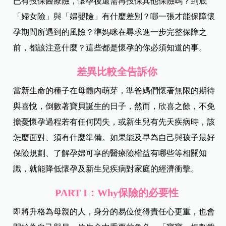
已有投保醫療險，懷孕後還需再投保其他保險嗎？到底
「婦女險」與「婦嬰險」有什麼差別？哪一張才能保障懷
孕期間所遇到的風險？準媽咪在尋求進一步完整保障之
前，都該注意什麼？這些都是懷孕的你必須知道的事。
差異比較全告訴你
當新生命的種子在母體內萌芽，準爸媽們懷著無限的期待
與喜悅，倒數著寶貝誕生的日子，然而，欣喜之餘，不免
擔憂懷孕過程若有任何閃失，或新生兒有先天疾病時，該
怎麼面對、須有什麼準備。如果能及早為自己與孩子最好
保險規劃、了解孕婦可享的醫療險權益有哪些等相關知
識，就能降低懷孕及新生兒疾病對家庭的經濟衝擊。
PART I
：Why保險的必要性
即將升格為母親的人，身分的易位使得責任心更重，也會