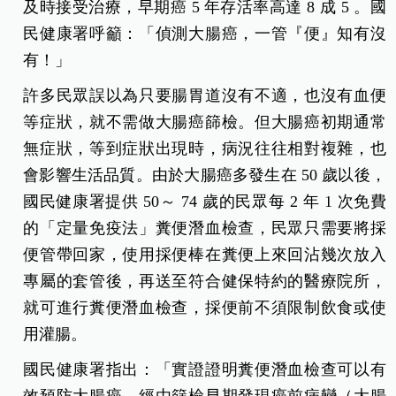
及時接受治療，早期癌 5 年存活率高達 8 成 5 。國
民健康署呼籲：「偵測大腸癌，一管『便』知有沒
有！」
許多民眾誤以為只要腸胃道沒有不適，也沒有血便
等症狀，就不需做大腸癌篩檢。但大腸癌初期通常
無症狀，等到症狀出現時，病況往往相對複雜，也
會影響生活品質。由於大腸癌多發生在 50 歲以後，
國民健康署提供 50～ 74 歲的民眾每 2 年 1 次免費
的「定量免疫法」糞便潛血檢查，民眾只需要將採
便管帶回家，使用採便棒在糞便上來回沾幾次放入
專屬的套管後，再送至符合健保特約的醫療院所，
就可進行糞便潛血檢查，採便前不須限制飲食或使
用灌腸。
國民健康署指出：「實證證明糞便潛血檢查可以有
效預防大腸癌，經由篩檢早期發現癌前病變（大腸