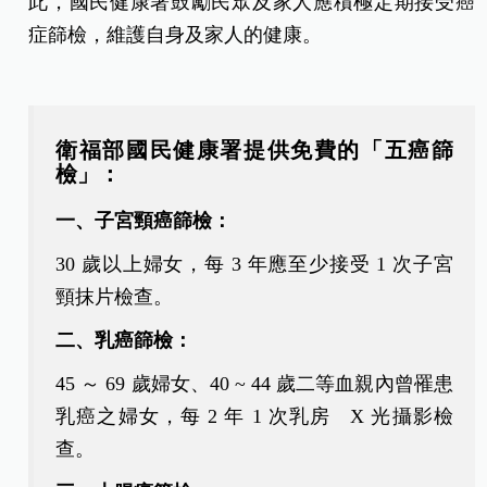
此，國民健康署鼓勵民眾及家人應積極定期接受癌
症篩檢，維護自身及家人的健康。
衛福部國民健康署提供免費的「五癌篩
檢」：
一、子宮頸癌篩檢：
30 歲以上婦女，每 3 年應至少接受 1 次子宮
頸抹片檢查。
二、乳癌篩檢：
45 ～
69 歲婦女、40 ~ 44 歲二等血親內曾罹患
乳癌之婦女，
每 2 年 1 次
乳房
X
光攝影檢
查
。