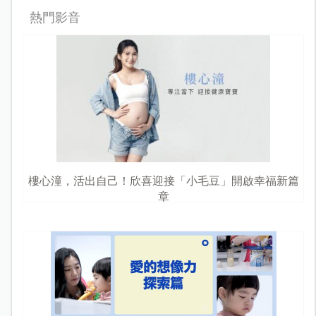
熱門影音
樓心潼，活出自己！欣喜迎接「小毛豆」開啟幸福新篇
章