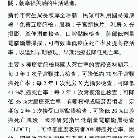
關，朝幸福美滿的生活邁進。
新竹市衛生局長陳厚全呼籲，民眾可利用國民健康
署「免費五癌篩檢」服務：子宮頸抹片、乳房 X 光
攝影、糞便潛血檢查、口腔黏膜檢查、肺部低劑量
電腦斷層掃描，可有效降低癌症死亡率及提高存活
率，以達到早期發現、早期治療並降低死亡率。
主要 5 種癌症篩檢與國人死亡率的實證資料顯示，
每 3 年 1 次子宮頸抹片檢查，可降低約 70 %子宮頸
癌死亡率；每 2 年 1 次乳房 X 光攝影檢查，可降低
41 %乳癌死亡率；每 2 年 1 次糞便潛血檢查，可降
低 35 %大腸癌死亡率；有嚼檳榔或吸菸習慣者，定
期每 2 年 1 次接受口腔黏膜檢查，可降低 26 %口腔
癌死亡風險；
國際研究指出低劑量電腦斷層檢查
（
LDCT） ，可降低重度吸菸者20%肺癌死亡率。因