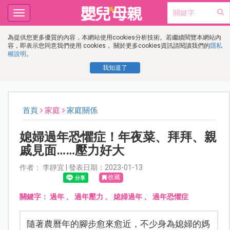
Toggle
navigation
為提供您更多優質的內容，本網站使用cookies分析技術。若繼續閱覽本網站內
容，即表示您同意我們使用 cookies， 關於更多cookies資訊請閱讀我們的
隱私
權說明
。
我知道了
首頁
家庭
家庭關係
媳婦過年恐懼症！年夜菜、拜拜、親
戚見面……壓力好大
作者： 李靜宜 | 發表日期：2023-01-13
收藏
關鍵字：
過年
、
過年壓力
、
媳婦過年
、
過年恐懼症
隨著農曆年的腳步愈來愈近，不少身為媳婦的媽