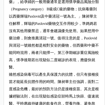
藥』，給孕婦的一般用藥通常是選用懷孕藥品風險分類
（Pregnancy category） B級或C級的藥物；抗病毒藥則
以西藥輝瑞Paxlovid及中藥清冠一號為主。」陳昶華主
任解釋，輝瑞的Paxlovid藥物交互作用較少，準媽媽若
沒有其他用藥禁忌，通常會建議優先使用。如果想用中
藥治療，則會推薦清冠一號。值得注意的是，Paxlovid
與清冠一號雖然都是相對安全的藥物，但西藥和中藥不
能同時混用，兩者只能擇一。第三孕期確診重症風險較
高，懷孕後期若出現疑似二度確診的表現，應儘快就
醫。
雖然感染病毒可以產生具保護力的抗體，但只有接種疫
苗才能延長抗體作用的時間。陳昶華主任強調，面對二
度感染危機，最好的預防方法仍是接種疫苗。其次是根
據經驗法則，在出現疑似感染症狀時馬上快篩、儘速就
醫。平時應維持健康的飲食作息，營養均衡、避免熬