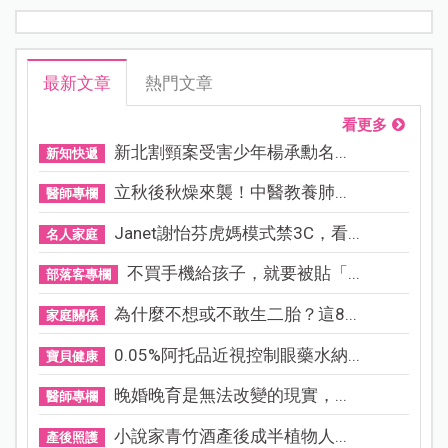
最新文章
熱門文章
看更多
新北割頸案受害少年楊承勳名...
新知快遞
立秋後秋燥來襲！中醫教養肺...
醫師專欄
Janet謝怡芬虎媽模式禁3C，看...
名人家庭
不買手機給孩子，就要被貼「...
部落客專欄
為什麼不想或不敢生二胎？這8...
家庭關係
0.05%阿托品近視控制眼藥水納...
寶貝健康
晚婚晚育是無法改變的現實，...
醫師專欄
小說家青竹酒產後成半植物人...
產後照護