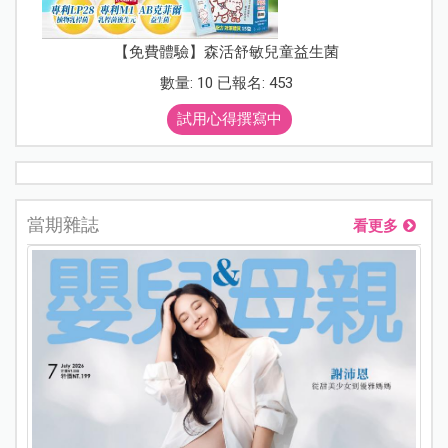
【免費體驗】森活舒敏兒童益生菌
數量: 10 已報名: 453
試用心得撰寫中
當期雜誌
看更多