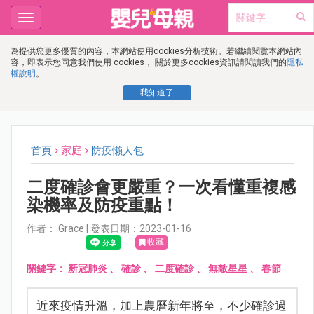
Toggle
navigation
為提供您更多優質的內容，本網站使用cookies分析技術。若繼續閱覽本網站內
容，即表示您同意我們使用 cookies， 關於更多cookies資訊請閱讀我們的
隱私
權說明
。
我知道了
首頁
家庭
防疫懶人包
二度確診會更嚴重？一次看懂重複感
染機率及防疫重點！
作者： Grace | 發表日期：2023-01-16
收藏
關鍵字：
新冠肺炎
、
確診
、
二度確診
、
無敵星星
、
春節
近來疫情升溫，加上農曆新年將至，不少確診過