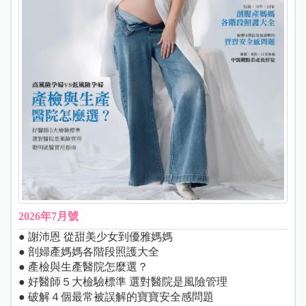
2026年7月號
● 謝沛恩 從甜美少女到優雅媽媽
● 剖婦產媽媽各階段照護大全
● 產檢與生產醫院怎麼選？
● 好醫師５大檢驗標準 選對醫院是風險管理
● 破解４個最常被誤解的寶寶安全感問題