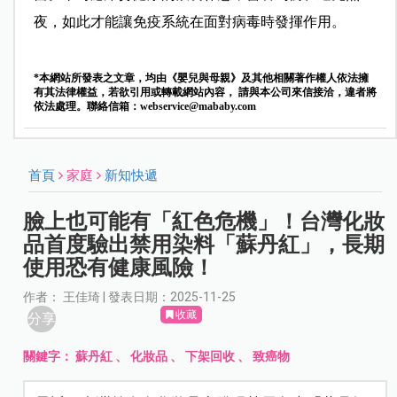
夜，如此才能讓免疫系統在面對病毒時發揮作用。
*本網站所發表之文章，均由《嬰兒與母親》及其他相關著作權人依法擁
有其法律權益，若欲引用或轉載網站內容， 請與本公司來信接洽，違者將
依法處理。聯絡信箱：
webservice@mababy.com
首頁
家庭
新知快遞
臉上也可能有「紅色危機」！台灣化妝
品首度驗出禁用染料「蘇丹紅」，長期
使用恐有健康風險！
作者： 王佳琦 | 發表日期：2025-11-25
收藏
分享
關鍵字：
蘇丹紅
、
化妝品
、
下架回收
、
致癌物