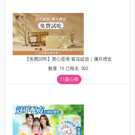
【免費試吃】實心蛋捲 窗花綻放｜彌月禮盒
數量: 10 已報名: 502
11篇心得