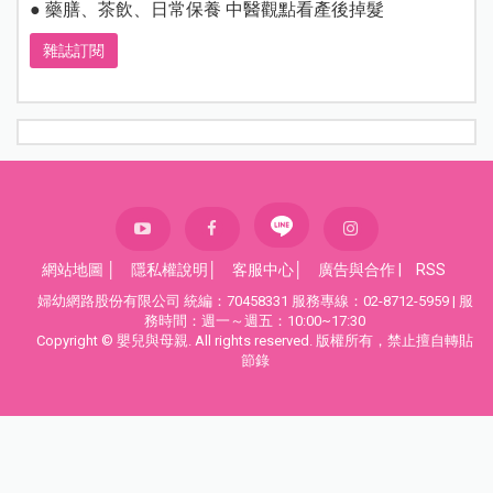
● 藥膳、茶飲、日常保養 中醫觀點看產後掉髮
雜誌訂閱
網站地圖
│
隱私權說明
│
客服中心
│
廣告與合作
|
RSS
婦幼網路股份有限公司 統編：70458331 服務專線：02-8712-5959 | 服
務時間：週一～週五：10:00~17:30
Copyright © 嬰兒與母親. All rights reserved. 版權所有，禁止擅自轉貼
節錄