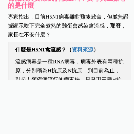
的是什麼
專家指出，目前H5N1病毒雖對雞隻致命，但並無證
據顯示吃下完全煮熟的雞蛋會感染禽流感，那麼，
家長在不安什麼？
什麼是H5N1禽流感？（
資料來源
）
流感病毒是一種RNA病毒，病毒外表有兩種抗
原，分別稱為H抗原及N抗原，到目前為止，
引起人類疾病流行的病毒株，只發現三種H抗
原（H1、H2、H3）與二種N抗原（N1、
N2），而人、豬、鳥都是流感病毒之寄主。
H5N1禽流感病毒過往只會影響禽鳥，對雞隻
具有高致病力，常造成大量雞隻死亡，但因病
毒會不定時基因突變，衍生新品種，導致原來