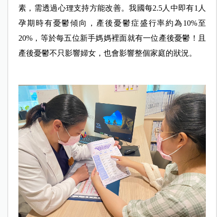
素，需透過心理支持方能改善。我國每2.5人中即有1人
孕期時有憂鬱傾向，產後憂鬱症盛行率約為10%至
20%，等於每五位新手媽媽裡面就有一位產後憂鬱！且
產後憂鬱不只影響婦女，也會影響整個家庭的狀況。