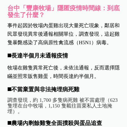
台中「豐康牧場」隱匿疫情時間線：到底
發生了什麼？
事件起因於牧場內蛋雞出現大量死亡現象，鄰居和
民眾發現異常後通報相關單位，調查發現，這起雞
隻暴斃感染了高病原性禽流感（H5N1）病毒。
◼️長達半個月未通報疫情
牧場在雞隻異常死亡後，未依法通報，反而選擇隱
瞞並照常販售雞蛋，時間長達約半個月。
◼️不當棄置與非法掩埋病死雞
調查發現，約 1,700 多隻病死雞 被不當處理（623
隻埋在台中牧場，1,150 隻載往苗栗私人土地掩
埋）。
◼️農場內剩餘雞隻全面撲殺與蛋品追查