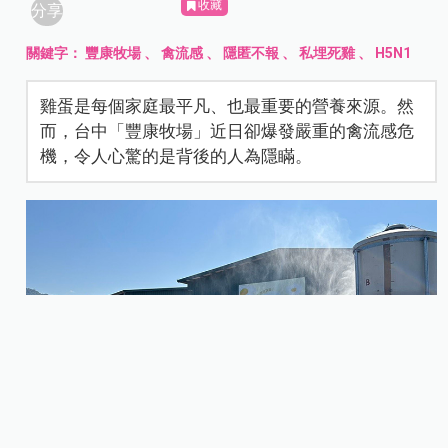
收藏
分享
關鍵字：
豐康牧場
、
禽流感
、
隱匿不報
、
私埋死雞
、
H5N1
雞蛋是每個家庭最平凡、也最重要的營養來源。然
而，台中「豐康牧場」近日卻爆發嚴重的禽流感危
機，令人心驚的是背後的人為隱瞞。