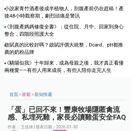
小說家青竹酒產後成半植物人，剖腹產前仍在趕稿！產
後48小時觀察期，劇烈頭痛是警訊
《剖腹產媽媽修復全書》：從住院、月中、回家到身心
整合，四階段照護大全
啟賦真的比較好嗎？啟賦評價大統整，Dcard、ptt都推
薦的奶粉品牌
《驕陽似我》十年歸來，成為母親之後，我才真正看懂
兩種愛——有些人用來成長，有些人陪你走完人生
首頁
家庭
新知快遞
「蛋」已回不來！豐康牧場隱匿禽流
感、私埋死雞，家長必讀雞蛋安全FAQ
作者： 王佳琦 | 發表日期：2026-01-30