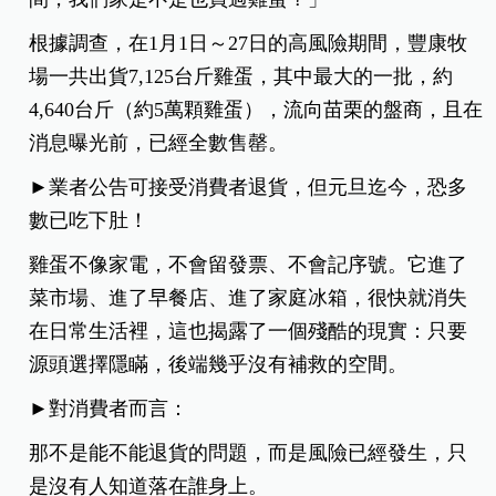
根據調查，在1月1日～
27日的高風險期間，豐康牧
場一共出貨7,125台斤雞蛋，其中最大的一批，約
4,640台斤（約5萬顆雞蛋），流向苗栗的盤商，且在
消息曝光前，已經全數售罄。
►業者公告可接受消費者退貨，但元旦迄今，恐多
數已吃下肚！
雞蛋不像家電，不會留發票、不會記序號。它進了
菜市場、進了早餐店、進了家庭冰箱，很快就消失
在日常生活裡，
這也揭露了一個殘酷的現實：只要
源頭選擇隱瞞，後端幾乎沒有補救的空間。
►對消費者而言：
那不是能不能退貨的問題，而是風險已經發生，只
是沒有人知道落在誰身上。