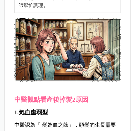
師幫忙調理。
中醫觀點看產後掉髮2原因
1.氣血虛弱型
中醫認為「 髮為血之餘」，頭髮的生長需要