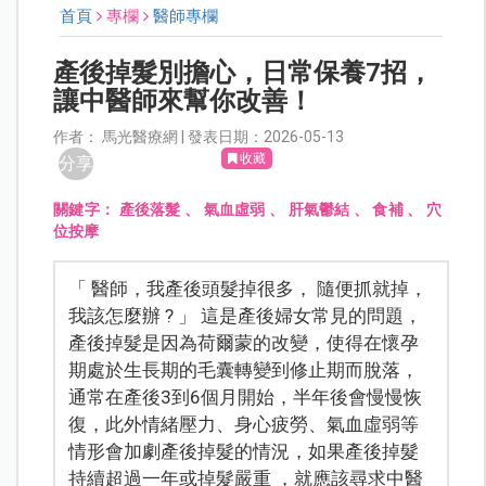
首頁
專欄
醫師專欄
產後掉髮別擔心，日常保養7招，
讓中醫師來幫你改善！
作者： 馬光醫療網 | 發表日期：2026-05-13
收藏
分享
關鍵字：
產後落髮
、
氣血虛弱
、
肝氣鬱結
、
食補
、
穴
位按摩
「 醫師，我產後頭髮掉很多， 隨便抓就掉，
我該怎麼辦 ? 」 這是產後婦女常見的問題，
產後掉髮是因為荷爾蒙的改變，使得在懷孕
期處於生長期的毛囊轉變到修止期而脫落，
通常在產後3到6個月開始，半年後會慢慢恢
復，此外情緒壓力、身心疲勞、氣血虛弱等
情形會加劇產後掉髮的情況，如果產後掉髮
持續超過一年或掉髮嚴重 ，就應該尋求中醫