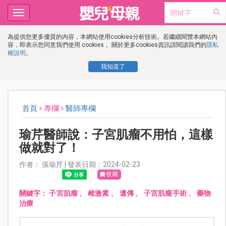
Toggle
navigation
為提供您更多優質的內容，本網站使用cookies分析技術。若繼續閱覽本網站內
容，即表示您同意我們使用 cookies， 關於更多cookies資訊請閱讀我們的
隱私
權說明
。
我知道了
首頁
專欄
醫師專欄
瑜芹醫師說：子宮肌瘤不用怕，這樣
做就對了！
作者： 張瑜芹 | 發表日期：2024-02-23
收藏
關鍵字：
子宮肌瘤
、
雌激素
、
遺傳
、
子宮肌瘤手術
、
藥物
治療