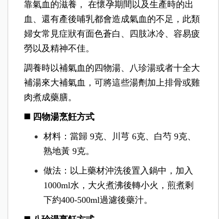
靠氣血的滋養， 在懷孕期間以及生產時的出
血、還有產後哺乳都會造成氣血的不足，此類
婦女常見症狀有面色蒼白、四肢冰冷、容易疲
勞以及精神不佳。
調養時以補氣血的四物湯、八珍湯或者十全大
補湯來大補氣血，可將這些湯劑加上排骨或雞
肉煮成藥膳。
◼️ 四物湯烹飪方式
材料：當歸 9克、川芎 6克、白芍 9克、
熟地黃 9克。
做法：以上藥材沖洗後置入鍋中，加入
1000ml水，大火煮沸後轉小火，煎煮剩
下約400-500ml過濾後藥汁。