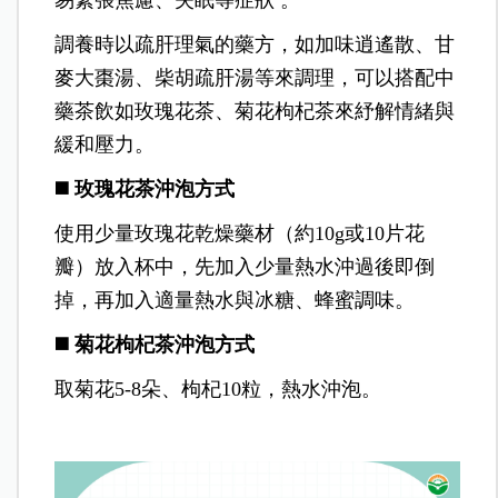
易緊張焦慮、失眠等症狀 。
調養時以疏肝理氣的藥方，如加味逍遙散、甘
麥大棗湯、柴胡疏肝湯等來調理，可以搭配中
藥茶飲如玫瑰花茶、菊花枸杞茶來紓解情緒與
緩和壓力。
◼️ 玫瑰花茶沖泡方式
使用少量玫瑰花乾燥藥材（約10g或10片花
瓣）放入杯中，先加入少量熱水沖過後即倒
掉，再加入適量熱水與冰糖、蜂蜜調味。
◼️ 菊花枸杞茶沖泡方式
取菊花5-8朵、枸杞10粒，熱水沖泡。