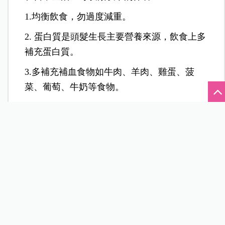
1.均衡飲食，勿過度減重。
2. 蛋白質是頭髮生長主要營養來源，飲食上多
補充蛋白質。
3.多補充補血食物如牛肉、羊肉、雞蛋、菠
菜、葡萄、牛奶等食物。
4.每日按摩頭皮，促進頭皮血液循環 。
5.使用寬梳梳頭，從髮際線往頭頂到後腦輕柔
梳理。
6.保持頭皮清潔，以溫水洗頭，採用溫和的洗
髮精， 暫時不染燙頭髮。
7. 適當運動，調適壓力，保持情緒穩定，充足
睡眠。