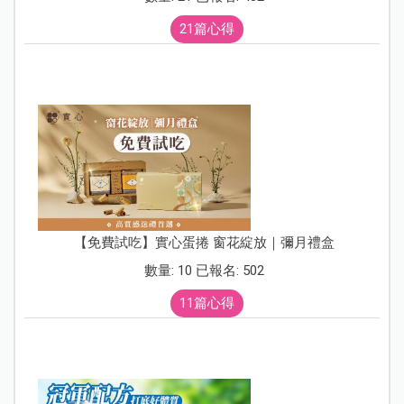
21篇心得
【免費試吃】實心蛋捲 窗花綻放｜彌月禮盒
數量: 10 已報名: 502
11篇心得