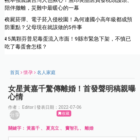
熊本強震讓台灣人也揪心！無印良品店員發枕頭護頭、
陪伴撤離，災難中最暖心的一幕
喪屍菸彈、電子菸入侵校園！為何連國小高年級都成預
防重點？父母現在就該做的5件事
15萬顆芬普尼毒蛋流入市面！9縣市緊急下架，不慎已
吃了毒蛋會怎樣？
首頁
懷孕
名人家庭
女星黃嘉千驚傳離婚！首發聲明稿親曝
心情
作者： Editor | 發表日期：2022-07-06
收藏
分享
關鍵字：
黃嘉千
、
夏克立
、
竇智孔
、
離婚