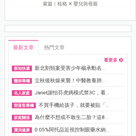
索篇｜桂格 ✕ 嬰兒與母親
最新文章
熱門文章
看更多
新北割頸案受害少年楊承勳名...
新知快遞
立秋後秋燥來襲！中醫教養肺...
醫師專欄
Janet謝怡芬虎媽模式禁3C，看...
名人家庭
不買手機給孩子，就要被貼「...
部落客專欄
為什麼不想或不敢生二胎？這8...
家庭關係
0.05%阿托品近視控制眼藥水納...
寶貝健康