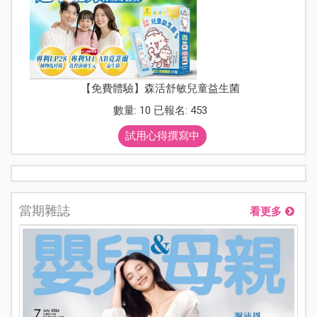
【免費體驗】森活舒敏兒童益生菌
數量: 10 已報名: 453
試用心得撰寫中
當期雜誌
看更多