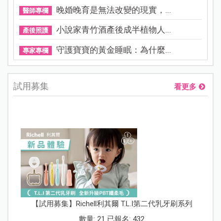
晚婚晚育是無法改變的現實，...
醫師專欄
小說家青竹酒產後成半植物人...
產後照護
守護寶寶的黃金睡眠：為什麼...
專家專欄
試用募集
看更多
【試用募集】Richell利其爾 T.L.I第二代乳牙刷系列
數量: 21 已報名: 432