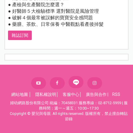
● 產檢與生產醫院怎麼選？
● 好醫師５大檢驗標準 選對醫院是風險管理
● 破解４個最常被誤解的寶寶安全感問題
● 藥膳、茶飲、日常保養 中醫觀點看產後掉髮
雜誌訂閱
網站地圖
│
隱私權說明
│
客服中心
│
廣告與合作
|
RSS
婦幼網路股份有限公司 統編：70458331 服務專線：02-8712-5959 | 服
務時間：週一～週五：10:00~17:30
Copyright © 嬰兒與母親. All rights reserved. 版權所有，禁止擅自轉貼
節錄