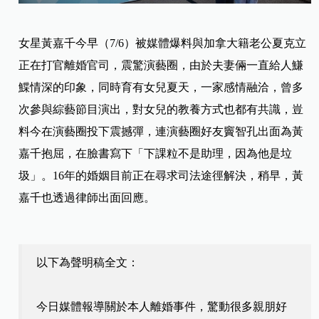
女星黃嘉千今早（7/6）被媒體爆料與加拿大籍老公夏克立
正在打官離婚官司，震驚演藝圈，由於夫妻倆一直給人鰜
鰈情深的印象，同時育有女兒夏天，一家感情融洽，曾多
次參與綜藝節目演出，對女兒的教養方式也都有共識，豈
料今在演藝圈投下震撼彈，連演藝圈好友竇智孔出面為黃
嘉千抱屈，在臉書寫下「下課粒不是助理，因為他是垃
圾」。16年的婚姻目前正在尋求司法途徑解決，稍早，黃
嘉千也透過律師出面回應。
以下為聲明稿全文：
今日媒體報導關於本人離婚事件，驚動很多親朋好