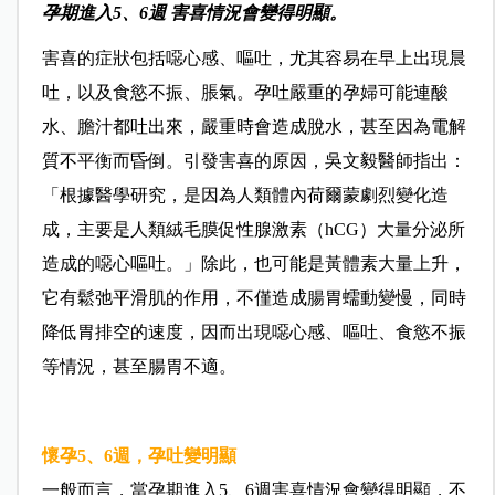
孕期進入5、6週
害喜情況會變得明顯。
害喜的症狀包括噁心感、嘔吐，尤其容易在早上出現晨
吐，以及食慾不振、脹氣。孕吐嚴重的孕婦可能連酸
水、膽汁都吐出來，嚴重時會造成脫水，甚至因為電解
質不平衡而昏倒。引發害喜的原因，吳文毅醫師指出：
「根據醫學研究，是因為人類體內荷爾蒙劇烈變化造
成，主要是人類絨毛膜促性腺激素（hCG）大量分泌所
造成的噁心嘔吐。」除此，也可能是黃體素大量上升，
它有鬆弛平滑肌的作用，不僅造成腸胃蠕動變慢，同時
降低胃排空的速度，因而出現噁心感、嘔吐、食慾不振
等情況，甚至腸胃不適。
懷孕5、6週，
孕吐變明顯
一般而言，當孕期進入5、6週害喜情況會變得明顯，不