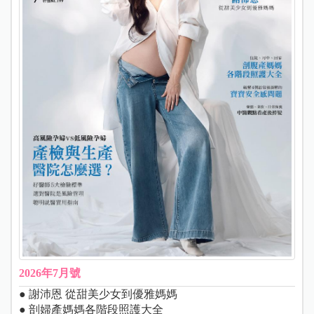
2026年7月號
● 謝沛恩 從甜美少女到優雅媽媽
● 剖婦產媽媽各階段照護大全