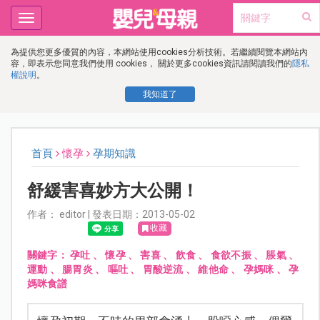
Toggle
navigation
為提供您更多優質的內容，本網站使用cookies分析技術。若繼續閱覽本網站內
容，即表示您同意我們使用 cookies， 關於更多cookies資訊請閱讀我們的
隱私
權說明
。
我知道了
首頁
懷孕
孕期知識
舒緩害喜妙方大公開！
作者： editor | 發表日期：2013-05-02
收藏
關鍵字：
孕吐
、
懷孕
、
害喜
、
飲食
、
食欲不振
、
脹氣
、
運動
、
腸胃炎
、
嘔吐
、
胃酸逆流
、
維他命
、
孕媽咪
、
孕
媽咪食譜