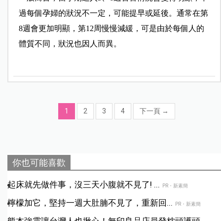
過每個孕婦的狀況不一定，可能提早或延後。通常在第
8週會更加明顯，第12周慢慢減緩，可是由於每個人的
體質不同，狀況也因人而異。
1
2
3
4
下一頁
→
你也可能喜歡
起床就先做件事，沒三天小腹就不見了! ...
PR・新素簡
檸檬加它，堅持一週大肚腩不見了，重新回...
PR・新素簡