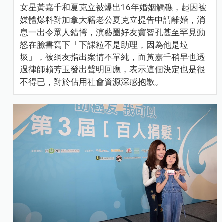
女星黃嘉千和夏克立被爆出16年婚姻觸礁，起因被
媒體爆料對加拿大籍老公夏克立提告申請離婚，消
息一出令眾人錯愕，演藝圈好友竇智孔甚至罕見動
怒在臉書寫下「下課粒不是助理，因為他是垃
圾」，被網友指出案情不單純，而黃嘉千稍早也透
過律師賴芳玉發出聲明回應，表示這個決定也是很
不得已，對於佔用社會資源深感抱歉。