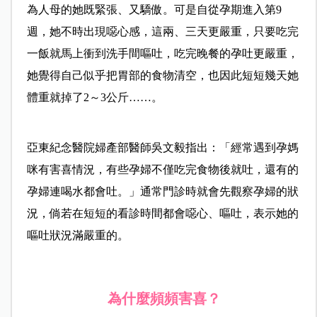
為人母的她既緊張、又驕傲。可是自從孕期進入第9
週，她不時出現噁心感，這兩、三天更嚴重，只要吃完
一飯就馬上衝到洗手間嘔吐，吃完晚餐的孕吐更嚴重，
她覺得自己似乎把胃部的食物清空，也因此短短幾天她
體重就掉了2～3公斤……。
亞東紀念醫院婦產部醫師吳文毅指出：「經常遇到孕媽
咪有害喜情況，有些孕婦不僅吃完食物後就吐，還有的
孕婦連喝水都會吐。」通常門診時就會先觀察孕婦的狀
況，倘若在短短的看診時間都會噁心、嘔吐，表示她的
嘔吐狀況滿嚴重的。
為什麼頻頻害喜？