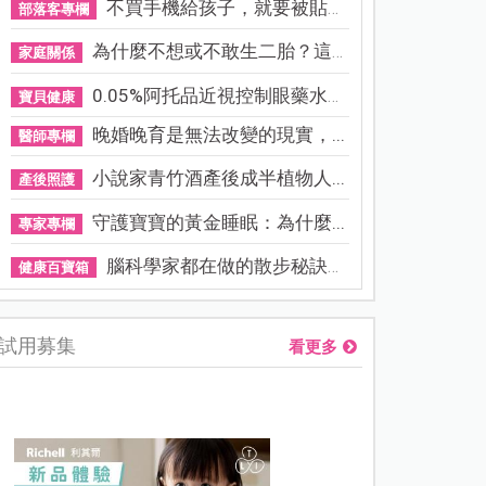
不買手機給孩子，就要被貼「...
部落客專欄
為什麼不想或不敢生二胎？這8...
家庭關係
0.05%阿托品近視控制眼藥水納...
寶貝健康
晚婚晚育是無法改變的現實，...
醫師專欄
小說家青竹酒產後成半植物人...
產後照護
守護寶寶的黃金睡眠：為什麼...
專家專欄
腦科學家都在做的散步秘訣！...
健康百寶箱
試用募集
看更多