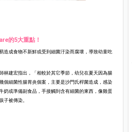
 Care的5大重點！
易造成食物不新鮮或受到細菌汙染而腐壞，導致幼童吃
師林建宏指出，「相較於其它季節，幼兒在夏天因為腸
幾個細菌性腸胃炎個案，主要是沙門氏桿菌造成，感染
牛奶或準備副食品，手接觸到含有細菌的東西，像雞蛋
孩子被傳染。