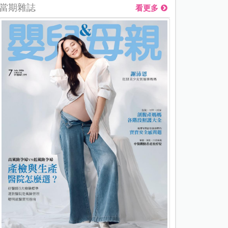
當期雜誌
看更多