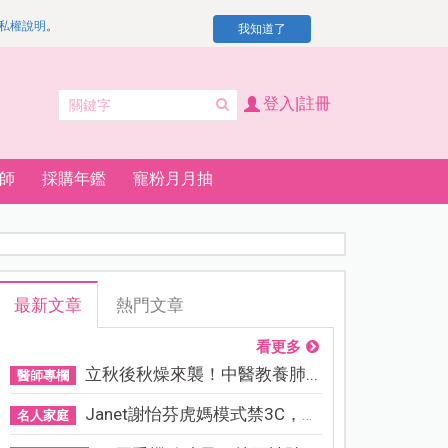
私權說明
。
我知道了
登入|註冊
師
採購年鑑
寵粉月月抽
最新文章
熱門文章
看更多
立秋後秋燥來襲！中醫教養肺...
醫師專欄
Janet謝怡芬虎媽模式禁3C，看...
名人家庭