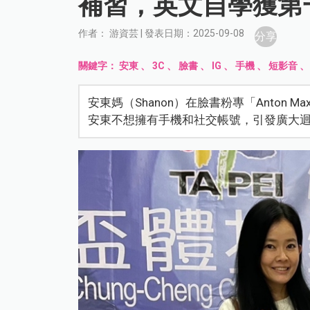
補習，英文自學獲第
作者： 游資芸 | 發表日期：2025-09-08
分享
關鍵字：
安東
、
3C
、
臉書
、
IG
、
手機
、
短影音
安東媽（Shanon）在臉書粉專「Anton 
安東不想擁有手機和社交帳號，引發廣大