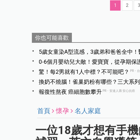
1
2
你也可能喜歡
5歲女童染A型流感，3歲弟和爸爸全中！
0-6個月嬰幼兒大敵！愛寶寶，從孕期保
驚！每2男就有1人中標？不可能吧？
PR・
換奶不燒腦！雀巢奶粉有哪些？三大系列
報復性熬夜 癌細胞數攀升
PR・安達人壽 安心抗癌
首頁
懷孕
名人家庭
一位18歲才想有手機