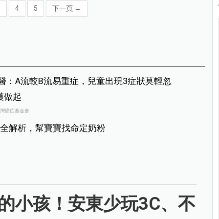
3
4
5
下一頁
→
醫：A流較B流易重症，兒童出現3症狀莫輕忽
護做起
台灣癌症基金會
全解析，幫寶寶找命定奶粉
的小孩！安東少玩3C、不