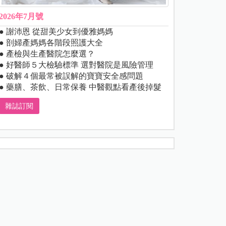
2026年7月號
● 謝沛恩 從甜美少女到優雅媽媽
● 剖婦產媽媽各階段照護大全
● 產檢與生產醫院怎麼選？
● 好醫師５大檢驗標準 選對醫院是風險管理
● 破解４個最常被誤解的寶寶安全感問題
● 藥膳、茶飲、日常保養 中醫觀點看產後掉髮
雜誌訂閱