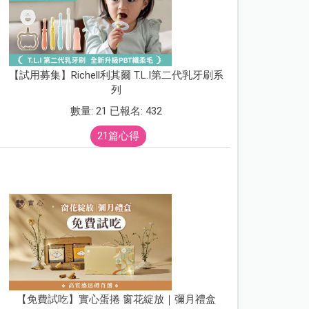
【試用募集】Richell利其爾 T.L.I第二代乳牙刷系
列
數量: 21 已報名: 432
21篇心得
【免費試吃】實心蛋捲 窗花綻放｜彌月禮盒