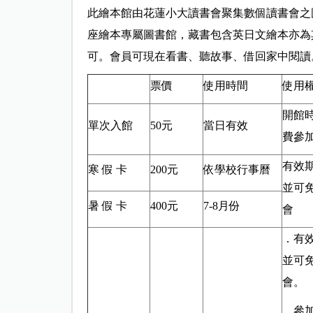
此繪本館由花蓮小大讀書會聚集數個讀書會之
座繪本專屬圖書館，藏書包含英日文繪本亦為
可。會員可現在看書、聽故事、借回家中閱讀
票價
使用時間
使用
開館
單次入館
50元
當日有效
費參
有效
寒 假 卡
200元
依學校行事曆
並可
暑 假 卡
400元
7-8月份
會
．有
並可
會。
．參