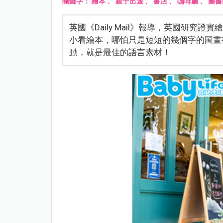
關鍵字：
繪本
、
親子出遊
、
書店
、
咖啡廳
、
圖書
英國《Daily Mail》報導，英國研
小看繪本，哪怕只是短短的幾個字的圖畫
動，就是最佳的語言素材！