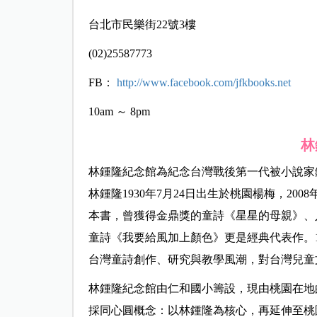
台北市民樂街22號3樓
(02)25587773
FB：
http://www.facebook.com/jfkbooks.net
10am ～ 8pm
林
林鍾隆紀念館為紀念台灣戰後第一代被小說家
林鍾隆1930年7月24日出生於桃園楊梅，20
本書，曾獲得金鼎獎的童詩《星星的母親》、
童詩《我要給風加上顏色》更是經典代表作。1
台灣童詩創作、研究與教學風潮，對台灣兒童
林鍾隆紀念館由仁和國小籌設，現由桃園在地
採同心圓概念：以林鍾隆為核心，再延伸至桃園