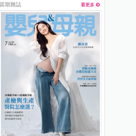
當期雜誌
看更多