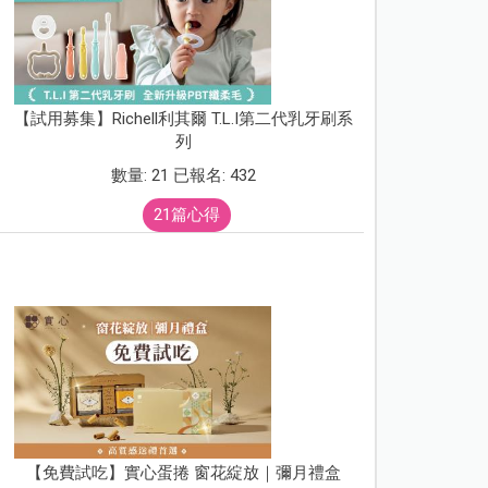
【試用募集】Richell利其爾 T.L.I第二代乳牙刷系
列
數量: 21 已報名: 432
21篇心得
【免費試吃】實心蛋捲 窗花綻放｜彌月禮盒