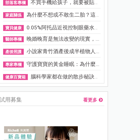
不買手機給孩子，就要被貼「...
部落客專欄
為什麼不想或不敢生二胎？這8...
家庭關係
0.05%阿托品近視控制眼藥水納...
寶貝健康
晚婚晚育是無法改變的現實，...
醫師專欄
小說家青竹酒產後成半植物人...
產後照護
守護寶寶的黃金睡眠：為什麼...
專家專欄
腦科學家都在做的散步秘訣！...
健康百寶箱
試用募集
看更多