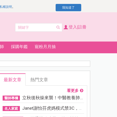
私權說明
。
我知道了
登入|註冊
師
採購年鑑
寵粉月月抽
最新文章
熱門文章
看更多
立秋後秋燥來襲！中醫教養肺...
醫師專欄
Janet謝怡芬虎媽模式禁3C，看...
名人家庭