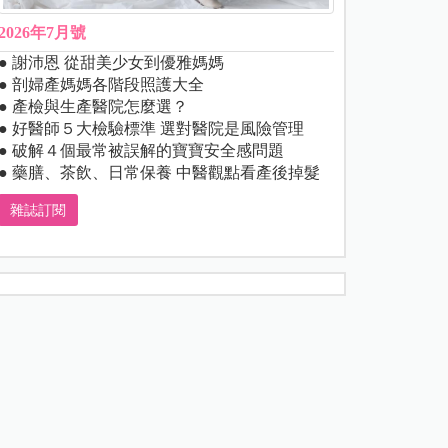
2026年7月號
● 謝沛恩 從甜美少女到優雅媽媽
● 剖婦產媽媽各階段照護大全
● 產檢與生產醫院怎麼選？
● 好醫師５大檢驗標準 選對醫院是風險管理
● 破解４個最常被誤解的寶寶安全感問題
● 藥膳、茶飲、日常保養 中醫觀點看產後掉髮
雜誌訂閱