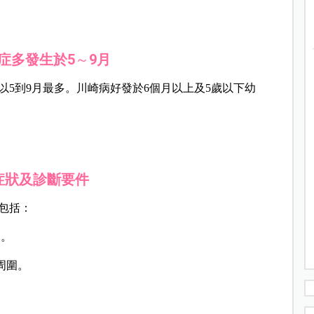
症多發生於5
～
9月
5到9月最多。川崎病好發於6個月以上及5歲以下幼
症狀及
診斷要件
包括：
週。
周圍。