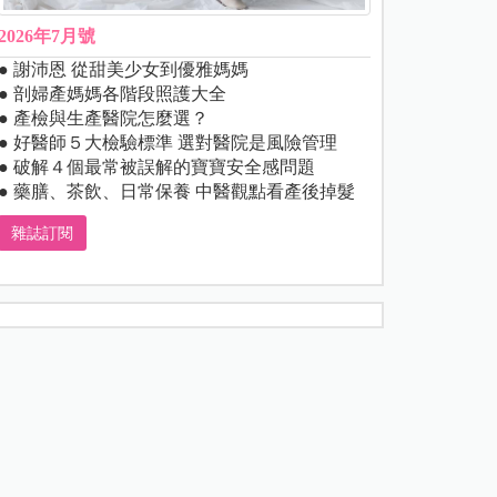
2026年7月號
● 謝沛恩 從甜美少女到優雅媽媽
● 剖婦產媽媽各階段照護大全
● 產檢與生產醫院怎麼選？
● 好醫師５大檢驗標準 選對醫院是風險管理
● 破解４個最常被誤解的寶寶安全感問題
● 藥膳、茶飲、日常保養 中醫觀點看產後掉髮
雜誌訂閱