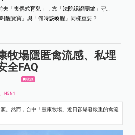
前夫「喪偶式育兒」，靠「法院認證關鍵」守住
叫醒寶寶」與「何時該喚醒」同樣重要？
康牧場隱匿禽流感、私埋
全FAQ
收藏
、
H5N1
來源。然而，台中「豐康牧場」近日卻爆發嚴重的禽流