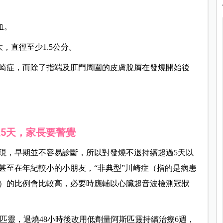
血。
，直徑至少1.5公分。
崎症，而除了指端及肛門周圍的皮膚脫屑在發燒開始後
5
天，家長要警覺
現，早期並不容易診斷，所以對發燒不退持續超過5天以
甚至在年紀較小的小朋友，“非典型”川崎症（指的是病患
）的比例會比較高，必要時應輔以心臟超音波檢測冠狀
斯匹靈，退燒48小時後改用低劑量阿斯匹靈持續治療6週，