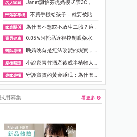
Janet謝怡芬虎媽模式禁3C，看...
名人家庭
不買手機給孩子，就要被貼「...
部落客專欄
為什麼不想或不敢生二胎？這8...
家庭關係
0.05%阿托品近視控制眼藥水納...
寶貝健康
晚婚晚育是無法改變的現實，...
醫師專欄
小說家青竹酒產後成半植物人...
產後照護
守護寶寶的黃金睡眠：為什麼...
專家專欄
試用募集
看更多