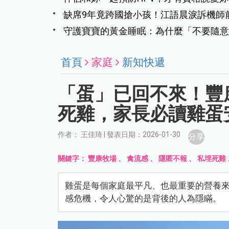
缺席9年竟跨國搶小孩！江語晨淚訴機師
撫養權
守護寶寶的黃金睡眠：為什麼「不要隨意
首頁
家庭
新知快遞
「蛋」已回不來！豐
死雞，家長必讀雞蛋安
作者： 王佳琦 | 發表日期：2026-01-30
分享
關鍵字：
豐康牧場
、
禽流感
、
隱匿不報
、
私埋死雞
雞蛋是每個家庭最平凡、也最重要的營養
感危機，令人心驚的是背後的人為隱瞞。