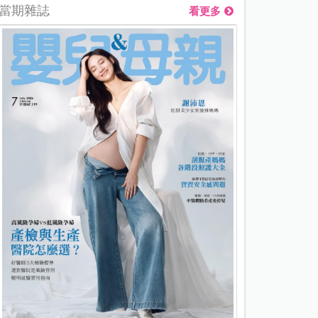
當期雜誌
看更多