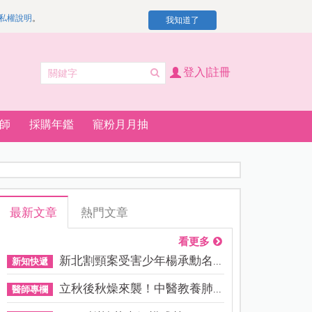
私權說明
。
我知道了
登入|註冊
師
採購年鑑
寵粉月月抽
最新文章
熱門文章
看更多
新北割頸案受害少年楊承勳名...
新知快遞
立秋後秋燥來襲！中醫教養肺...
醫師專欄