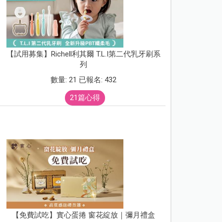
【試用募集】Richell利其爾 T.L.I第二代乳牙刷系
列
數量: 21 已報名: 432
21篇心得
【免費試吃】實心蛋捲 窗花綻放｜彌月禮盒