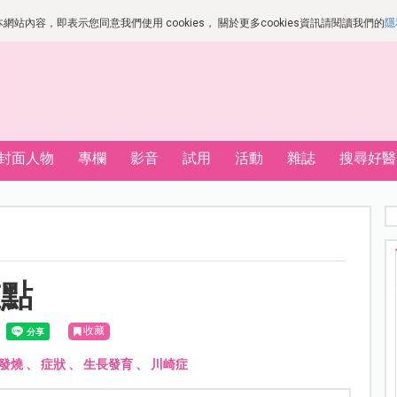
站內容，即表示您同意我們使用 cookies， 關於更多cookies資訊請閱讀我們的
隱
封面人物
專欄
影音
試用
活動
雜誌
搜尋好醫
重點
收藏
發燒
、
症狀
、
生長發育
、
川崎症