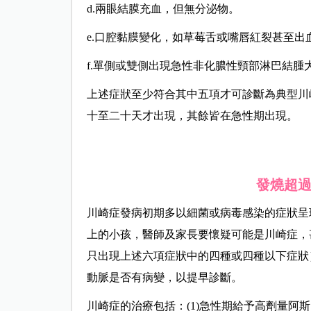
d.兩眼結膜充血，但無分泌物。
e.口腔黏膜變化，如草莓舌或嘴唇紅裂甚至出
f.單側或雙側出現急性非化膿性頸部淋巴結腫大
上述症狀至少符合其中五項才可診斷為典型川
十至二十天才出現，其餘皆在急性期出現。
發燒超過
川崎症發病初期多以細菌或病毒感染的症狀呈
上的小孩，醫師及家長要懷疑可能是川崎症，
只出現上述六項症狀中的四種或四種以下症狀
動脈是否有病變，以提早診斷。
川崎症的治療包括：(1)急性期給予高劑量阿