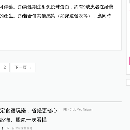
停藥。(2)急性期注射免疫球蛋白，約有9成患者在給藥
瘤的產生。(3)若合併其他感染（如尿道發炎等），應同時
2
下一頁
→
定食宿玩樂，省錢更省心！
PR・Club Med Taiwan
絞痛、脹氣一次看懂
！
PR・台灣癌症基金會