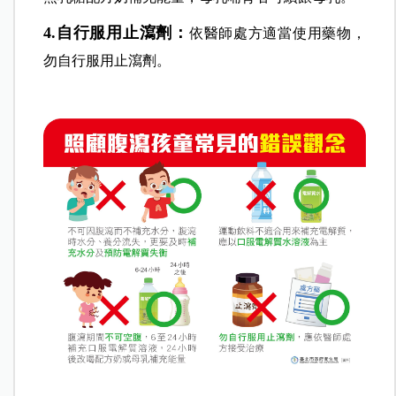
4.自行服用止瀉劑：
依醫師處方適當使用藥物，
勿自行服用止瀉劑。