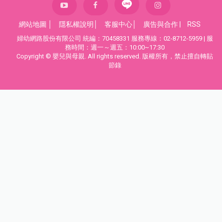
網站地圖
│
隱私權說明
│
客服中心
│
廣告與合作
|
RSS
婦幼網路股份有限公司 統編：70458331 服務專線：02-8712-5959 | 服
務時間：週一～週五：10:00~17:30
Copyright © 嬰兒與母親. All rights reserved. 版權所有，禁止擅自轉貼
節錄