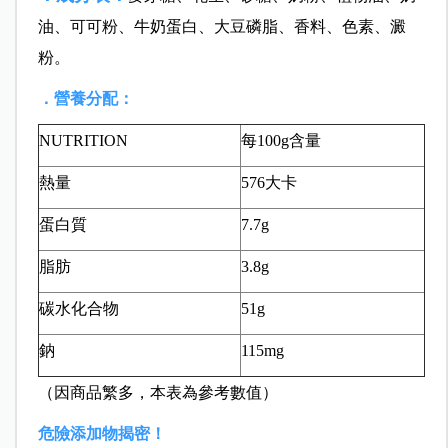
油、可可粉、牛奶蛋白、大豆磷脂、香料、色素、澱
粉。
．營養分配：
NUTRITION
每100g含量
熱量
576大卡
蛋白質
7.7g
脂肪
3.8g
碳水化合物
51g
鈉
115mg
（因商品繁多，本表為參考數值）
危險添加物揭密！