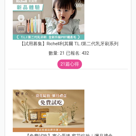
【試用募集】Richell利其爾 T.L.I第二代乳牙刷系列
數量: 21 已報名: 432
21篇心得
【免費試吃】實心蛋捲 窗花綻放｜彌月禮盒