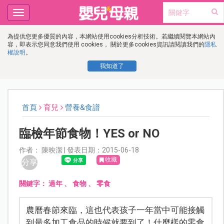
Toggle
navigation
為提供您更多優質的內容，本網站使用cookies分析技術。若繼續閱覽本網站內
容，即表示您同意我們使用 cookies， 關於更多cookies資訊請閱讀我們的
隱私
權說明
。
我知道了
首頁
育兒
營養&食譜
臨檢年節食物！YES or NO
作者： 陳映潔 | 發表日期：2015-06-18
收藏
分享
關鍵字：
過年
、
食物
、
零食
農曆春節來臨，這也代表孩子一年當中可能接觸
到最多加工食品的時候就要到了！什麼樣的零食