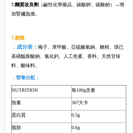
7.麵質改良劑
（鹼性化學藥品、碳酸鉀、碳酸鈉）→增
加腎臟負擔。
7.蜜餞
．成分表：
梅子、苯甲酸、亞硫酸氫鈉、糖精、環已
基磺醘胺酸鈉、氯化鈣、人工色素、香料、天然甘味
料、酸味料。
．營養分配：
NUTRITION
每100g含量
熱量
367大卡
蛋白質
0.5g
脂肪
0.6g