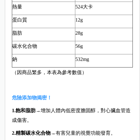
熱量
524大卡
蛋白質
12g
脂肪
28g
碳水化合物
56g
鈉
532mg
（因商品繁多，本表為參考數值）
危險添加物揭密！
1.
飽和脂肪
→增加人體內低密度膽固醇，對心臟血管造
成傷害。
2.
精製碳水化合物
→有害兒童的視覺功能發育。