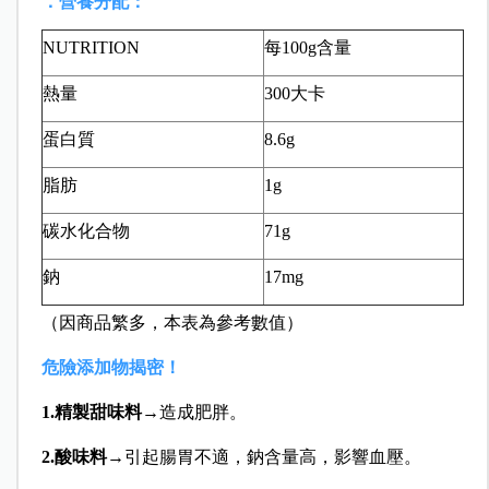
．營養分配：
NUTRITION
每100g含量
熱量
300大卡
蛋白質
8.6g
脂肪
1g
碳水化合物
71g
鈉
17mg
（因商品繁多，本表為參考數值）
危險添加物揭密！
1.精製甜味料
→造成肥胖。
2.酸味料
→引起腸胃不適，鈉含量高，影響血壓。