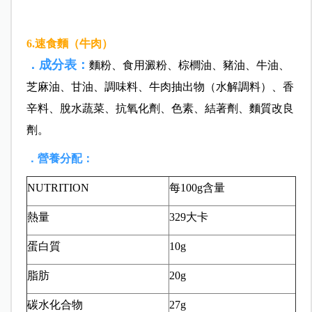
6.速食麵（牛肉）
．成分表：
麵粉、食用澱粉、棕櫚油、豬油、牛油、
芝麻油、甘油、調味料、牛肉抽出物（水解調料）、香
辛料、脫水蔬菜、抗氧化劑、色素、結著劑、麵質改良
劑。
．營養分配：
NUTRITION
每100g含量
熱量
329大卡
蛋白質
10g
脂肪
20g
碳水化合物
27g