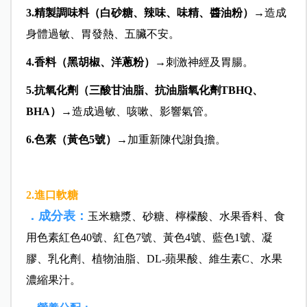
3.精製調味料
（白砂糖、辣味、味精、醬油粉
）
→造成
身體過敏、胃發熱、五臟不安。
4.香料
（黑胡椒、洋蔥粉
）
→刺激神經及胃腸。
5.抗氧化劑
（三酸甘油脂、抗油脂氧化劑
TBHQ、
BHA
）
→造成過敏、咳嗽、影響氣管。
6.色素
（黃色5號
）
→加重新陳代謝負擔。
2.進口軟糖
．成分表：
玉米糖漿、砂糖、檸檬酸、水果香料、食
用色素紅色40號、紅色7號、黃色4號、藍色1號、凝
膠、乳化劑、植物油脂、DL-蘋果酸、維生素C、水果
濃縮果汁。