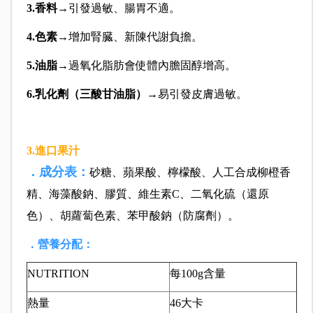
3.香料
→引發過敏、腸胃不適。
4.色素
→增加腎臓、新陳代謝負擔。
5.油脂
→過氧化脂肪會使體內膽固醇增高。
6.乳化劑
（三酸甘油脂
）
→易引發皮膚過敏。
3.進口果汁
．成分表：
砂糖、蘋果酸、檸檬酸、人工合成柳橙香
精、海藻酸鈉、膠質、維生素C、二氧化硫（還原
色）、胡蘿蔔色素、苯甲酸鈉（防腐劑）。
．營養分配：
NUTRITION
每100g含量
熱量
46大卡