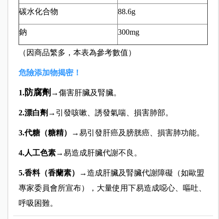
碳水化合物
88.6g
鈉
300mg
（因商品繁多，本表為參考數值）
危險添加物揭密！
防腐劑
1.
→傷害肝臟及腎臟。
2.
漂白劑
→引發咳嗽、誘發氣喘、損害肺部。
3.
代糖（糖精）
→易引發肝癌及膀胱癌、損害肺功能。
4.人工色素
→易造成肝臟代謝不良。
5.香料（香蘭素）
→造成肝臟及腎臟代謝障礙（如歐盟
專家委員會所宣布），大量使用下易造成噁心、嘔吐、
呼吸困難。