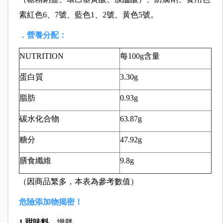
素紅色6、7號、藍色1、2號、黃色5號。
．營養分配：
NUTRITION
每100g含量
蛋白質
3.30g
脂肪
0.93g
碳水化合物
63.87g
糖分
47.92g
膳食纖維
9.8g
（因商品繁多，本表為參考數值）
危險添加物揭密！
1.甜味料
→增胖。