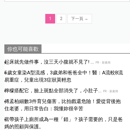
1
2
下一頁
→
你也可能喜歡
起床就先做件事，沒三天小腹就不見了! ...
PR・新素簡
5歲女童染A型流感，3歲弟和爸爸全中！醫：A流較B流
易重症，兒童出現3症狀莫輕忽
檸檬搭配它，臉上斑點全部消失了，小肚子...
PR・新素簡
傅孟柏細數3件育兒傷害，比拍戲還危險！愛從背後抱
住老婆，用日常告白：我懂妳很辛苦
當帶孩子上廁所成為一種「錯」？孩子需要的，只是爸
媽的照顧與保護。