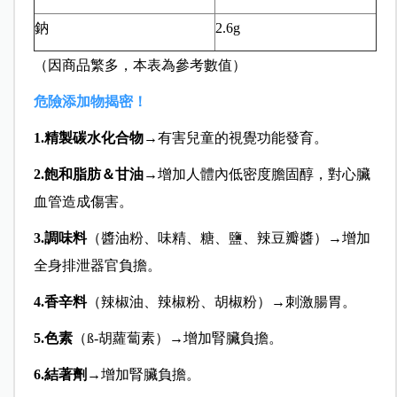
鈉
2.6g
（因商品繁多，本表為參考數值）
危險添加物揭密！
1.精製碳水化合物
→有害兒童的視覺功能發育。
2.飽和脂肪＆甘油
→增加人體內低密度膽固醇，對心臟
血管造成傷害。
3.調味料
（醬油粉、味精、糖、鹽、辣豆瓣醬）→增加
全身排泄器官負擔。
4.香辛料
（辣椒油、辣椒粉、胡椒粉）→刺激腸胃。
5.色素
（ß-胡蘿蔔素）→增加腎臟負擔。
6.結著劑
→增加腎臟負擔。