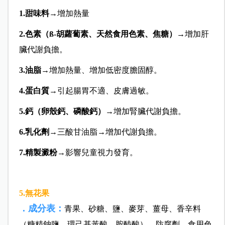
1.甜味料
→增加熱量
2.色素（ß-胡蘿蔔素、天然食用色素、焦糖）
→增加肝
臟代謝負擔。
3.油脂
→增加熱量、增加低密度膽固醇。
4.蛋白質
→引起腸胃不適、皮膚過敏。
5.鈣（卵殼鈣、磷酸鈣）
→增加腎臟代謝負擔。
6.乳化劑
→三酸甘油脂→增加代謝負擔。
7.精製澱粉
→影響兒童視力發育。
5.無花果
．成分表：
青果、砂糖、鹽、麥芽、薑母、香辛料
（糖精鈉鹽、環己基黃酸、胺醘酸）、防腐劑、食用色