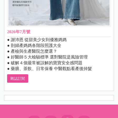
2026年7月號
● 謝沛恩 從甜美少女到優雅媽媽
● 剖婦產媽媽各階段照護大全
● 產檢與生產醫院怎麼選？
● 好醫師５大檢驗標準 選對醫院是風險管理
● 破解４個最常被誤解的寶寶安全感問題
● 藥膳、茶飲、日常保養 中醫觀點看產後掉髮
雜誌訂閱