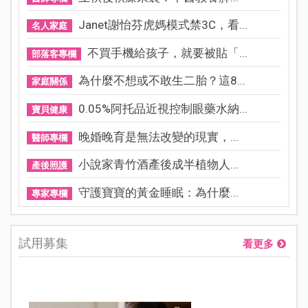
Janet謝怡芬虎媽模式禁3C，看...
名人家庭
不買手機給孩子，就要被貼「...
部落客專欄
為什麼不想或不敢生二胎？這8...
家庭關係
0.05%阿托品近視控制眼藥水納...
寶貝健康
晚婚晚育是無法改變的現實，...
醫師專欄
小說家青竹酒產後成半植物人...
產後照護
守護寶寶的黃金睡眠：為什麼...
專家專欄
試用募集
看更多