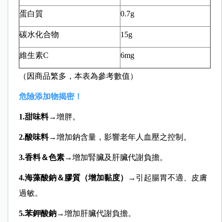
蛋白質
0.7g
碳水化合物
15g
維生素C
6mg
（因商品繁多，本表為參考數值）
危險添加物揭密！
1.甜味料→
增胖。
2.酸味料
→增加鈉含量，影響老年人血壓之控制。
3.香料＆色素
→增加腎臟及肝臟代謝負擔。
4.海藻酸鈉＆膠質（增加黏度）
→引起腸胃不適、皮膚
過敏。
5.苯鉀酸鈉
→增加肝臟代謝負擔。