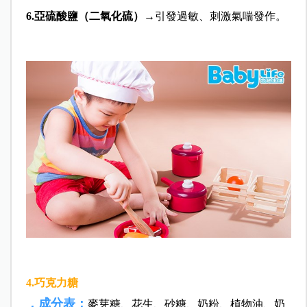
6.亞硫酸鹽（二氧化硫）
→引發過敏、刺激氣喘發作。
4.巧克力糖
．成分表：
麥芽糖、花生、砂糖、奶粉、植物油、奶