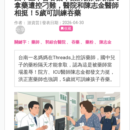
拿藥遭控刁難，醫院和陳志金醫師
相挺！5歲可訓練吞藥
作者： 游資芸 | 發表日期：2026-04-30
收藏
分享
關鍵字：
藥師
、
郭綜合醫院
、
吞藥
、
藥粉
、
陳志金
台南一名媽媽在Threads上控訴藥師，國中兒
子的藥粉隔天才能拿取，認為這是被藥師當
場羞辱！院方、ICU醫師陳志金都發文力挺，
洪正憲藥師也強調，5歲就可訓練孩子吞藥。