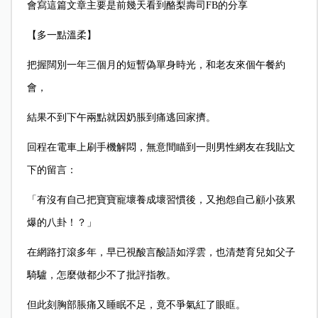
會寫這篇文章主要是前幾天看到酪梨壽司FB的分享
【多一點溫柔】
把握闊別一年三個月的短暫偽單身時光，和老友來個午餐約
會，
結果不到下午兩點就因奶脹到痛逃回家擠。
回程在電車上刷手機解悶，無意間瞄到一則男性網友在我貼文
下的留言：
「有沒有自己把寶寶寵壞養成壞習慣後，又抱怨自己顧小孩累
爆的八卦！？」
在網路打滾多年，早已視酸言酸語如浮雲，也清楚育兒如父子
騎驢，怎麼做都少不了批評指教。
但此刻胸部脹痛又睡眠不足，竟不爭氣紅了眼眶。