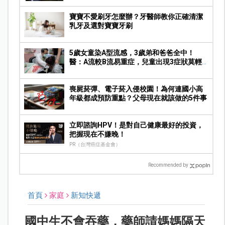
寶寶不愛刷牙怎麼辦？牙醫師教你正確清潔
乳牙及選對寶寶牙刷
5歲女童染A型流感，3歲弟和爸爸全中！
醫：A流較B流易重症，兒童出現3症狀莫輕
忽
喪屍菸彈、電子菸入侵校園！為何連國小高
年級都成預防重點？父母現在就該做的5件事
立即諮詢HPV！是對自己健康最好的投資，
把握現在不嫌晚！
PR（台灣癌症基金會）
Recommended by
首頁
家庭
新知快遞
國中生不會吞藥，藥師請媽媽隔天