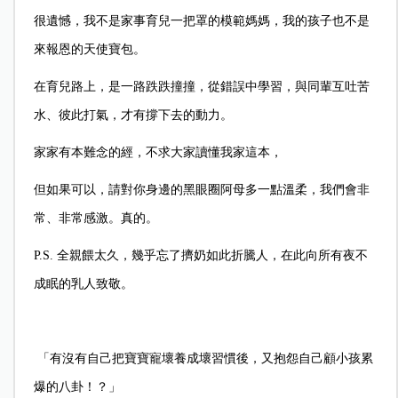
很遺憾，我不是家事育兒一把罩的模範媽媽，我的孩子也不是
來報恩的天使寶包。
在育兒路上，是一路跌跌撞撞，從錯誤中學習，與同輩互吐苦
水、彼此打氣，才有撐下去的動力。
家家有本難念的經，不求大家讀懂我家這本，
但如果可以，請對你身邊的黑眼圈阿母多一點溫柔，我們會非
常、非常感激。真的。
P.S.
全親餵太久，幾乎忘了擠奶如此折騰人，在此向所有夜不
成眠的乳人致敬。
「有沒有自己把寶寶寵壞養成壞習慣後，又抱怨自己顧小孩累
爆的八卦！？」