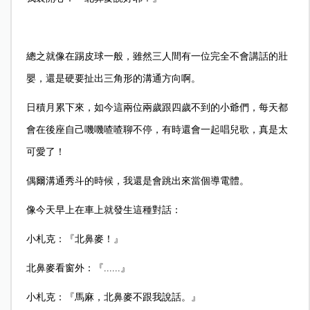
總之就像在踢皮球一般，雖然三人間有一位完全不會講話的壯
嬰，還是硬要扯出三角形的溝通方向啊。
日積月累下來，如今這兩位兩歲跟四歲不到的小爺們，每天都
會在後座自己嘰嘰喳喳聊不停，有時還會一起唱兒歌，真是太
可愛了！
偶爾溝通秀斗的時候，我還是會跳出來當個導電體。
像今天早上在車上就發生這種對話：
小札克：『北鼻麥！』
北鼻麥看窗外：『......』
小札克：『馬麻，北鼻麥不跟我說話。』