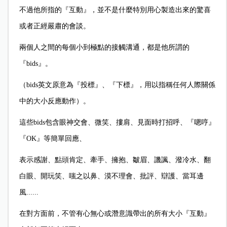
不過他所指的『互動』，並不是什麼特別用心製造出來的驚喜
或者正經嚴肅的會談。
兩個人之間的每個小到極點的接觸溝通，都是他所謂的
『bids』。
（bids英文原意為『投標』、『下標』，用以指稱任何人際關係
中的大小反應動作）。
這些bids包含眼神交會、微笑、摟肩、見面時打招呼、『嗯哼』
『OK』等簡單回應、
表示感謝、點頭肯定、牽手、擁抱、皺眉、譏諷、潑冷水、翻
白眼、開玩笑、嗤之以鼻、漠不理會、批評、辯護、當耳邊
風......
在對方面前，不管有心無心或潛意識帶出的所有大小『互動』