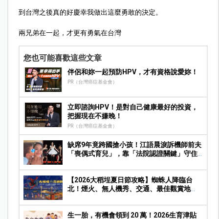
到台灣之後真的好慶幸我做出這麼勇敢的決定。
兩兄弟在一起，才更有勇氣在台灣
您也可能喜歡這些文章
伴侶和妳一起預防HPV，才有資格說愛妳！
PR（台灣癌症基金會）
立即諮詢HPV！是對自己健康最好的投資，
把握現在不嫌晚！
PR（台灣癌症基金會）
缺席9年竟跨國搶小孩！江語晨淚訴機師前夫
「喪偶式育兒」，靠「法院認證關鍵」守住
撫養權
【2026大稻埕夏日節攻略】蜘蛛人降臨台
北！煙火、無人機秀、交通、最佳觀賞地
點、親子一日遊玩法一次收藏
生一胎，有機會領到 20 萬！2026生育津貼