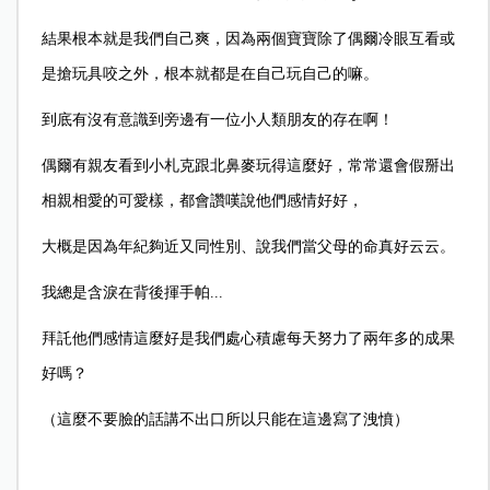
結果根本就是我們自己爽，因為兩個寶寶除了偶爾冷眼互看或
是搶玩具咬之外，根本就都是在自己玩自己的嘛。
到底有沒有意識到旁邊有一位小人類朋友的存在啊！
偶爾有親友看到小札克跟北鼻麥玩得這麼好，常常還會假掰出
相親相愛的可愛樣，都會讚嘆說他們感情好好，
大概是因為年紀夠近又同性別、說我們當父母的命真好云云。
我總是含淚在背後揮手帕...
拜託他們感情這麼好是我們處心積慮每天努力了兩年多的成果
好嗎？
（這麼不要臉的話講不出口所以只能在這邊寫了洩憤）