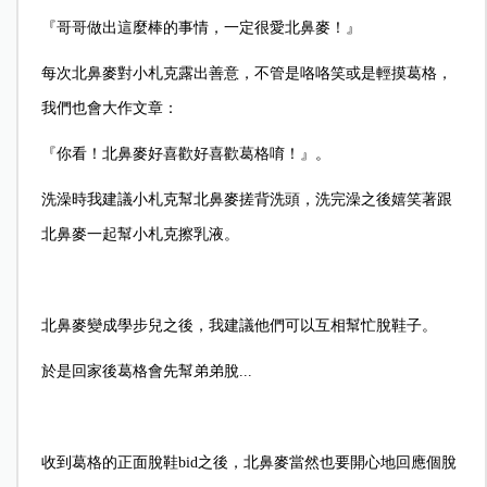
『哥哥做出這麼棒的事情，一定很愛北鼻麥！』
每次北鼻麥對小札克露出善意，不管是咯咯笑或是輕摸葛格，
我們也會大作文章：
『你看！北鼻麥好喜歡好喜歡葛格唷！』。
洗澡時我建議小札克幫北鼻麥搓背洗頭，洗完澡之後嬉笑著跟
北鼻麥一起幫小札克擦乳液。
北鼻麥變成學步兒之後，我建議他們可以互相幫忙脫鞋子。
於是回家後葛格會先幫弟弟脫...
收到葛格的正面脫鞋bid之後，北鼻麥當然也要開心地回應個脫