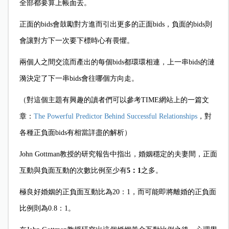
全部都要算上帳面去。
正面的bids會鼓勵對方進而引出更多的正面bids，負面的bids則
會讓對方下一次要下標時心有畏懼。
兩個人之間交流而產出的每個bids都環環相連，上一串bids的漣
漪決定了下一串bids會往哪個方向走。
（對這個主題有興趣的讀者們可以參考TIME網站上的一篇文
章：
The Powerful Predictor Behind Successful Relationships
，對
各種正負面bids有相當詳盡的解析）
John Gottman
教授的研究報告中指出，婚姻穩定的夫妻間，正面
互動與負面互動的次數比例至少有
5
：1
之多。
極良好婚姻的正負面互動比為20：1，而可能即將離婚的正負面
比例則為0.8：1。