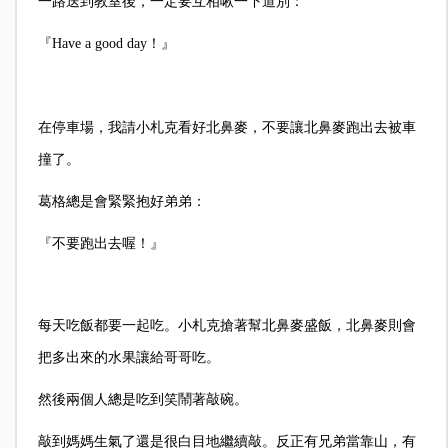
一路送到教室後，一定要互相啾一下道別：
『Have a good day！』
在停車場，我請小札克看好北鼻麥，不要讓北鼻麥跑出去被車
撞了。
葛格總是會緊緊抱好弟弟：
『不要跑出去喔！』
每天吃飯都要一起吃。小札克搶著幫北鼻麥盛飯，北鼻麥則會
把多出來的水果讓給哥哥吃。
然後兩個人總是吃到笑鬧著敲碗。
敲到媽媽生氣了還是很白目地繼續敲。反正有兄弟當靠山，有