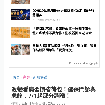
009829掌握AI關鍵 大華韓國KOSPI 50今強
勢開募
PR（大華銀全能行銷方案）
「寶貝對不起，爸媽沒能第一時間保護你」
北市私幼爆不當對待！監視器揭76起虐童畫
面，家長痛心提告
只植入1顆胚胎卻懷上雙胞胎 謝京穎、張書
偉結婚兩周年迎「寶寶奇蹟」
Recommended by
首頁
家庭
新知快遞
改變看病習慣省荷包！健保門診與
急診，7/1起部分調漲！
作者： Eden | 發表日期：2023-07-03