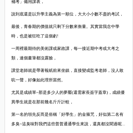
補考」備用課表，
說到底還是以升學主義為第一順位，大大小小數不盡的考試，
最後，青春期的價值就只剩下分數來衡量。其實當我念中學
時，也是被狂吃了這個虧!
一周裡最期待的美術課或家政課，每一接近期中考或大考之
類，連個畫筆都沒露臉，
課堂老師就是帶著報紙前來坐鎮，直接變成監考老師，沒人敢
吭一聲，
好像如此理所當然。
尤其是成績單~那是多少人的夢靨(還需家長簽字蓋章)，成績優
異學生就是在那前幾名斤斤計較，
第一名的領先反而是俗稱「好學生」的金箍咒，好似第二名有
多臭~這臭味對我們這些普普通通學生來說，還真都沒聞過呢...