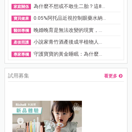
為什麼不想或不敢生二胎？這8...
家庭關係
0.05%阿托品近視控制眼藥水納...
寶貝健康
晚婚晚育是無法改變的現實，...
醫師專欄
小說家青竹酒產後成半植物人...
產後照護
守護寶寶的黃金睡眠：為什麼...
專家專欄
試用募集
看更多