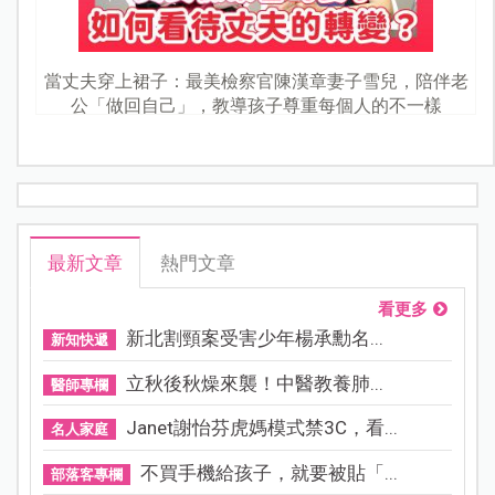
當丈夫穿上裙子：最美檢察官陳漢章妻子雪兒，陪伴老
公「做回自己」，教導孩子尊重每個人的不一樣
最新文章
熱門文章
看更多
新北割頸案受害少年楊承勳名...
新知快遞
立秋後秋燥來襲！中醫教養肺...
醫師專欄
Janet謝怡芬虎媽模式禁3C，看...
名人家庭
不買手機給孩子，就要被貼「...
部落客專欄