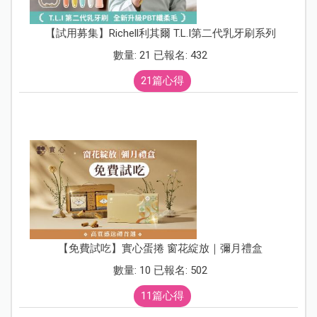
【試用募集】Richell利其爾 T.L.I第二代乳牙刷系列
數量: 21 已報名: 432
21篇心得
【免費試吃】實心蛋捲 窗花綻放｜彌月禮盒
數量: 10 已報名: 502
11篇心得