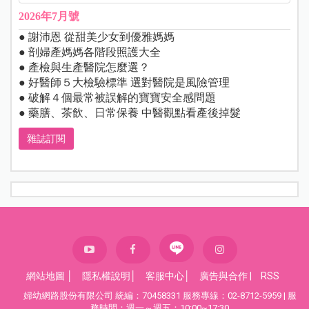
2026年7月號
● 謝沛恩 從甜美少女到優雅媽媽
● 剖婦產媽媽各階段照護大全
● 產檢與生產醫院怎麼選？
● 好醫師５大檢驗標準 選對醫院是風險管理
● 破解４個最常被誤解的寶寶安全感問題
● 藥膳、茶飲、日常保養 中醫觀點看產後掉髮
雜誌訂閱
網站地圖
│
隱私權說明
│
客服中心
│
廣告與合作
|
RSS
婦幼網路股份有限公司 統編：70458331 服務專線：02-8712-5959 | 服
務時間：週一～週五：10:00~17:30