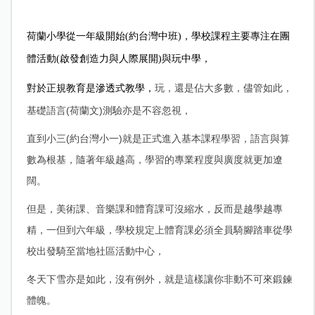
荷蘭小學從一年級開始(約台灣中班)，學校課程主要專注在團
體活動(啟發創造力與人際展開)與玩中學，
玩，還是佔大多數，儘管如此，
對於正規教育是滲透式教學，
基礎語言
(
荷蘭文
)
測驗亦是不容忽視，
直到小三
(
約台灣小一
)
就是正式進入基本課程學習，語言與算
數為根基，隨著年級越高，學習的專業程度與廣度就更加遼
闊。
但是，美術課、音樂課和體育課可沒縮水，反而是越學越專
精，一但到六年級，學校規定上體育課必須全員騎腳踏車從學
校出發騎至當地社區活動中心，
冬天下雪亦是如此，沒有例外，就是這樣讓你非動不可來鍛鍊
體魄。