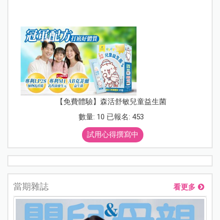
【免費體驗】森活舒敏兒童益生菌
數量: 10 已報名: 453
試用心得撰寫中
當期雜誌
看更多