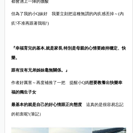
都會湧上一陣的微酸
但為了我的小Q妹好 我要立刻把這種無謂的內疚感丟掉～
(
內
疚!不准再跟著我啦!
)
『幸福育兒的基本,就是家長,特別是母親的心情要維持穩定、快
樂。
跟有沒有兄弟姊妹毫無關係。』
作者好厲害～再度補推了一把 提醒小Q媽
想要教養出快樂幸
福的獨生子女
最基本的就是自己的好心情跟正向態度
這真的是很容易忘記
的初衷呢!(筆記）