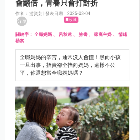
會翻倍，青春只會打對折
作者： 游資芸 | 發表日期：2025-03-04
收藏
分享
關鍵字：
全職媽媽
、
呂秋遠
、
臉書
、
家庭主婦
、
情緒
勒索
全職媽媽的辛苦，通常沒人會懂！然而小孩
一旦出事，指責卻全指向媽媽，這樣不公
平，你還想當全職媽媽嗎？