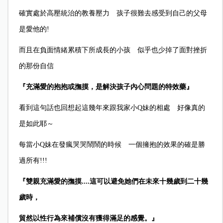
確實處於高壓統治的教養壓力 孩子很難去感受到自己的父母
是愛他的!
而且在負面情緒累積下所成長的小孩 似乎也少掉了面對挫折
的那份自信
『充滿愛的抱抱或撫摸，是解決孩子內心問題的特效藥』
看到這句話也回想起這幾年來跟我家小Q妹的相處 好像真的
是如此耶～
每當小Q妹在發瘋哭哭鬧鬧的時候 一個擁抱的效果的確是勝
過所有!!!
『雙親充滿愛的撫摸....這可以避免她們在未來十幾歲到二十幾
歲時，
貿然以性行為來補償沒有獲得滿足的感覺。』