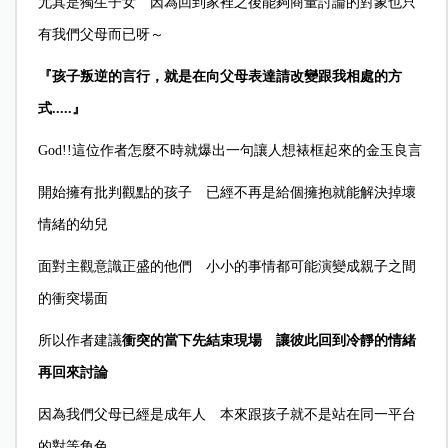
尤其是獨生子女 因為回到家裡之後能夠商量討論的對象也只
有我們父母而已呀～
『孩子叛逆的言行，就是在向父母表達請改變跟我相處的方
式.....』
God!!
這位作者怎麼不時就爆出一句讓人想裱框起來的金玉良言
開始擁有批判觀點的孩子 已經不再是給個擁抱就能解決掉壞
情緒的幼兒
面對主觀意識正盛的他們 小小的事情都可能演變成親子之間
的衝突場面
所以作者建議
衝突的當下先結束現場 讓彼此回到冷靜的情緒
再回來討論
因為我們父母已經是成年人 本來跟孩子就不是站在同一平台
的對等角色