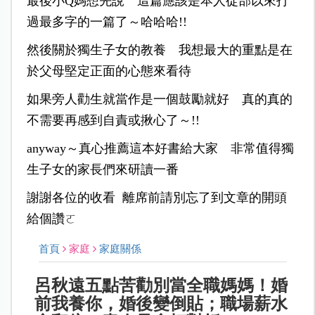
最後小Q媽想先說 這篇應該是本人從部以來打
過最多字的一篇了～哈哈哈!!
然後關於獨生子女的教養 我想最大的重點是在
於父母堅定正面的心態來看待
如果旁人勸生就當作是一個鼓勵就好 真的真的
不需要再感到自責或揪心了～!!
anyway～真心推薦這本好書給大家 非常值得獨
生子女的家長們來研讀一番
謝謝各位的收看
離席前請別忘了到文章的開頭
給個讚ㄛ
首頁
家庭
家庭關係
呂秋遠五點苦勸別當全職媽媽！婚
前我養你，婚後變倒貼；職場薪水