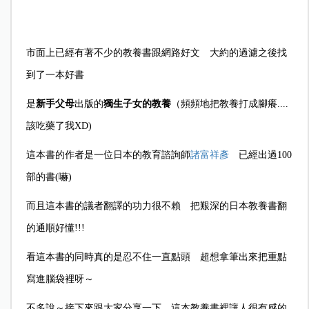
市面上已經有著不少的教養書跟網路好文 大約的過濾之後找
到了一本好書
是
新手父母
出版的
獨生子女的教養
（
頻頻地把教養打成腳癢....
該吃藥了我XD
)
這本書的作者是一位日本的教育諮詢師
諸富祥彥
已經出過100
部的書
(
嚇
)
而且這本書的議者翻譯的功力很不賴 把艱深的日本教養書翻
的通順好懂!!!
看這本書的同時真的是忍不住一直點頭 超想拿筆出來把重點
寫進腦袋裡呀～
不多說～接下來跟大家分享一下 這本教養書裡讓人很有感的