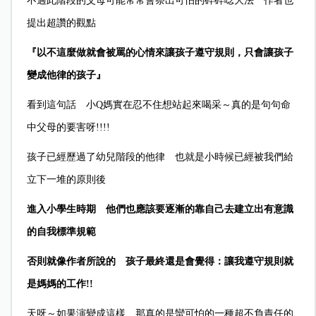
不過此階段的父母可能常常會祭出可怕的碎碎唸大法 作者也
提出超讚的觀點
『以不這麼做就會被罵的心情來讓孩子遵守規則，只會讓孩子
變成他律的孩子』
看到這句話 小Q媽實在忍不住想站起來喝采～真的是句句命
中父母的要害呀!!!!
孩子已經歷過了幼兒階段的他律 也就是小時候已經被我們給
立下一堆的原則後
進入小學生時期 他們也應該要逐漸的靠自己去建立出有意識
的自我標準規範
否則就像作者所說的 孩子最終還是會覺得：讓我遵守規則就
是媽媽的工作!!
天呀～如果演變成這樣 那真的是蠻可怕的一種超不負責任的