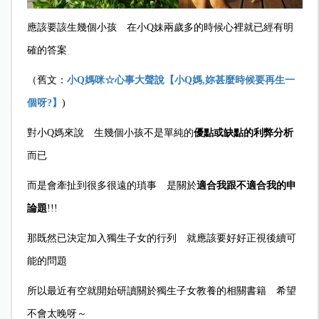
應該要該生幾個小孩 在小Q妹兩歲多的時候心裡就已經有明
確的答案
（舊文：
小Q
媽咪
☆
心事大聲說
【小Q
媽,
妳甚麼時候要再生一
個呀?
】
)
對小Q媽來說 生幾個小孩不是單純的
優點或缺點的利弊分析
而已
而是會牽扯到很多很遠的瑣事 是關於
適合我跟不適合我的申
論題
!!!
那既然已決定加入獨生子女的行列 就應該要好好正視後續可
能的問題
所以最近有空就開始研讀關於獨生子女教養的相關書籍 希望
不會太晚呀～