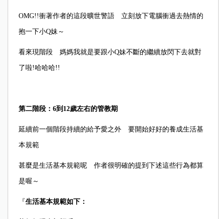
OMG!!
衝著作者的這段曠世警語 立刻放下電腦衝過去熱情的
抱一下小Q妹～
看來現階段 媽媽我就是要跟小Q妹不斷的繼續放閃下去就對
了啦!哈哈哈!!
第二階段：6到12歲左右的管教期
延續前一個階段持續的給予愛之外 要開始好好的養成生活基
本規範
甚麼是生活基本規範呢 作者很明確的提到下述這些行為都算
是喔～
『
生活基本規範如下：