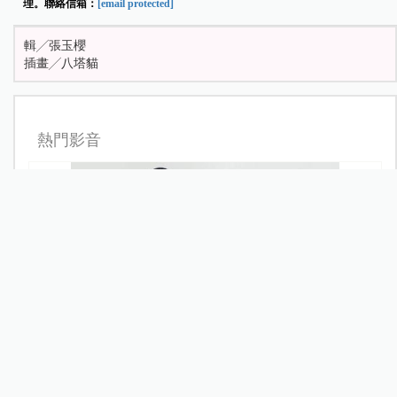
理。聯絡信箱：
[email protected]
輯╱張玉櫻
插畫╱八塔貓
熱門影音
樓心潼，活出自己！欣喜迎接「小毛豆」開啟幸福新篇
章