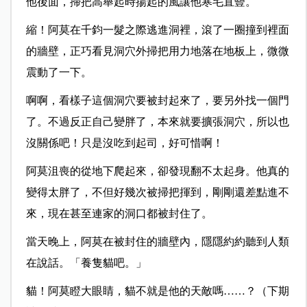
他後面，掃把高舉起時揚起的風讓他寒毛直豎。
縮！阿莫在千鈞一髮之際逃進洞裡，滾了一圈撞到裡面
的牆壁，正巧看見洞穴外掃把用力地落在地板上，微微
震動了一下。
啊啊，看樣子這個洞穴要被封起來了，要另外找一個門
了。不過反正自己變胖了，本來就要擴張洞穴，所以也
沒關係吧！只是沒吃到起司，好可惜啊！
阿莫沮喪的從地下爬起來，卻發現翻不太起身。他真的
變得太胖了，不但好幾次被掃把揮到，剛剛還差點進不
來，現在甚至連家的洞口都被封住了。
當天晚上，阿莫在被封住的牆壁內，隱隱約約聽到人類
在說話。「養隻貓吧。」
貓！阿莫瞪大眼睛，貓不就是他的天敵嗎……？（下期