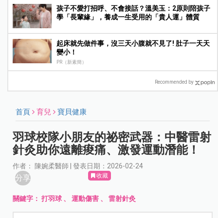
孩子不愛打招呼、不會接話？溫美玉：2原則陪孩子
學「長輩緣」，養成一生受用的「貴人運」體質
起床就先做件事，沒三天小腹就不見了! 肚子一天天
變小！
PR（新素簡）
Recommended by
首頁
育兒
寶貝健康
羽球校隊小朋友的祕密武器：中醫雷射
針灸助你遠離痠痛、激發運動潛能！
作者： 陳婉柔醫師 | 發表日期：2026-02-24
收藏
分享
關鍵字：
打羽球
、
運動傷害
、
雷射針灸