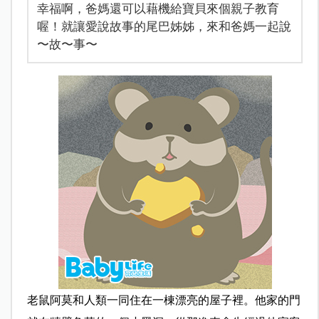
幸福啊，爸媽還可以藉機給寶貝來個親子教育
喔！就讓愛說故事的尾巴姊姊，來和爸媽一起說
〜故〜事〜
老鼠阿莫和人類一同住在一棟漂亮的屋子裡。他家的門