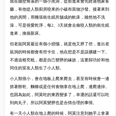
就在牆壁角落的一個小黑洞，從那進來會先經過他家客
廳，有他從人類廚房咬來的小破布當做沙發。接著來到
他的房間，用幾張衛生紙所舖成的軟床，雖然他不洗
澡，可是很愛乾淨，每2、3天就會去偷咬人類的衛生紙
進來，換個新床。
但老鼠阿莫最近有個小煩惱，就是他又胖了些，進出老
鼠洞的時候都會有些卡住，他在想是不是該擴建一下。
不過追根究柢，都是自己變胖的緣故，這要歸功於和他
同住的室友人類生了小人類。
小人類很小，會在地板上爬來爬去，甚至有時候會一邊
抓著餅乾、麵條或是任何食物拿在地上爬，邊爬邊掉。
也因為如此，阿莫吃的東西變多了，幸運的話還可以吃
到肉丸子。所以阿莫變胖也是合情合理的事情。
有一天小人類在地上爬的時候，阿莫注意到她手上拿著