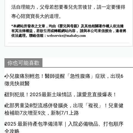
活自理能力，父母若想要養兒先苦後甘，請一定要懂得
專心陪寶寶長大的道理。
*本網站所發表之文章，均由《嬰兒與母親》及其他相關著作權人依法擁
有其法律權益，若欲引用或轉載網站內容， 請與本公司來信接洽，違者將
依法處理。聯絡信箱：
webservice@mababy.com
你也可能喜歡
小兒腹痛別輕忽！醫師提醒「急性腹痛」症狀，出現6
徵兆快就醫
甜到犯規！2025最新土味情話，讓愛意直接爆表！
北部男童染B型流感併發腦炎，出現「複視」！兒童健
檢補助7次增至9次，新制7/1上路
2025 最新待產包準備清單｜入院必備物品、打包順序
全攻略