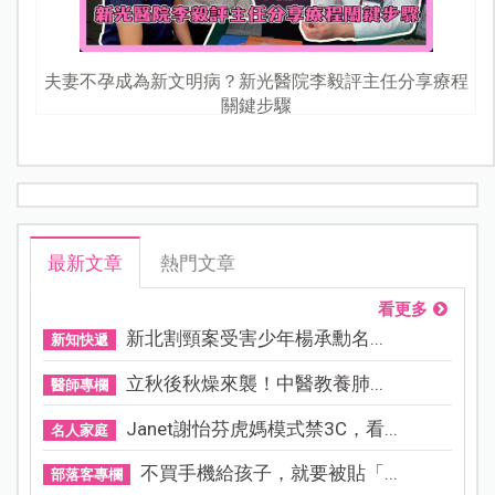
夫妻不孕成為新文明病？新光醫院李毅評主任分享療程
關鍵步驟
最新文章
熱門文章
看更多
新北割頸案受害少年楊承勳名...
新知快遞
立秋後秋燥來襲！中醫教養肺...
醫師專欄
Janet謝怡芬虎媽模式禁3C，看...
名人家庭
不買手機給孩子，就要被貼「...
部落客專欄