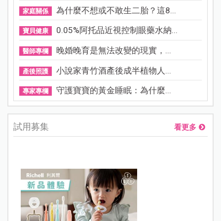
為什麼不想或不敢生二胎？這8...
家庭關係
0.05%阿托品近視控制眼藥水納...
寶貝健康
晚婚晚育是無法改變的現實，...
醫師專欄
小說家青竹酒產後成半植物人...
產後照護
守護寶寶的黃金睡眠：為什麼...
專家專欄
試用募集
看更多