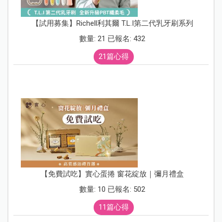
【試用募集】Richell利其爾 T.L.I第二代乳牙刷系列
數量: 21 已報名: 432
21篇心得
【免費試吃】實心蛋捲 窗花綻放｜彌月禮盒
數量: 10 已報名: 502
11篇心得