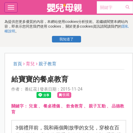
Toggle
navigation
為提供您更多優質的內容，本網站使用cookies分析技術。若繼續閱覽本網站內
容，即表示您同意我們使用 cookies， 關於更多cookies資訊請閱讀我們的
隱私
權說明
。
我知道了
首頁
育兒
親子教育
給寶寶的餐桌教育
作者： 番紅花 | 發表日期：2015-11-24
收藏
關鍵字：
兒童
、
餐桌禮儀
、
飲食教育
、
親子互動
、
品德教
育
3個禮拜前，我和兩個剛放學的女兒，穿梭在百