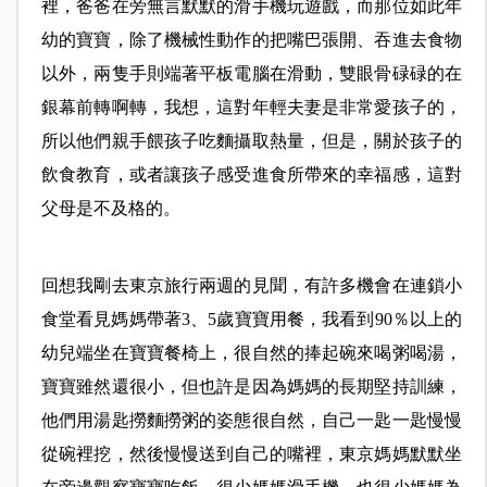
裡，爸爸在旁無言默默的滑手機玩遊戲，而那位如此年
幼的寶寶，除了機械性動作的把嘴巴張開、吞進去食物
以外，兩隻手則端著平板電腦在滑動，雙眼骨碌碌的在
銀幕前轉啊轉，我想，這對年輕夫妻是非常愛孩子的，
所以他們親手餵孩子吃麵攝取熱量，但是，關於孩子的
飲食教育，或者讓孩子感受進食所帶來的幸福感，這對
父母是不及格的。
回想我剛去東京旅行兩週的見聞，有許多機會在連鎖小
食堂看見媽媽帶著3、5歲寶寶用餐，我看到90％以上的
幼兒端坐在寶寶餐椅上，很自然的捧起碗來喝粥喝湯，
寶寶雖然還很小，但也許是因為媽媽的長期堅持訓練，
他們用湯匙撈麵撈粥的姿態很自然，自己一匙一匙慢慢
從碗裡挖，然後慢慢送到自己的嘴裡，東京媽媽默默坐