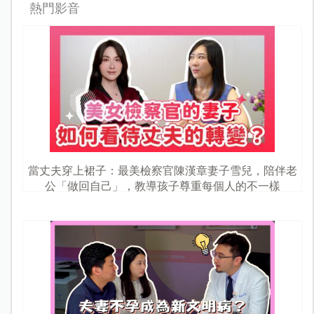
熱門影音
當丈夫穿上裙子：最美檢察官陳漢章妻子雪兒，陪伴老
公「做回自己」，教導孩子尊重每個人的不一樣