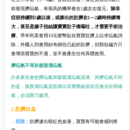
前發現臍疝氣，有很高的機率會在1歲左右復元。
除非
症狀持續到5歲以後，或膨出的肚臍在1～2歲時持續增
大，甚至是腸子扭結讓寶寶肚子痛嘔吐，才需要手術治
療
。早年民眾會用10元硬幣貼在寶寶肚臍上以求疝氣消
除，外國人則會用紗布綁住凸起的肚臍，但類似偏方只
會增添寶寶的不適，並不會產生任何具體效用。
臍疝氣不等於腹股溝疝氣
許多家長會把臍疝氣和腹股溝疝氣混淆。與臍疝氣不同
的是，腹股溝疝氣是筋膜出現實際缺損並且無法自我修
復，必須開刀處理。
2.肚臍出血
．症狀：
肚臍滲出暗紅色血液，寶寶有可能會感到疼