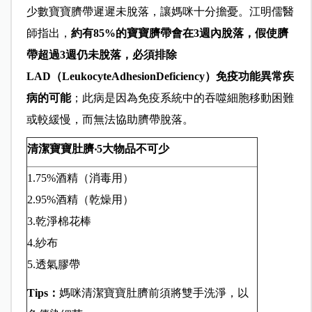
少數寶寶臍帶遲遲未脫落，讓媽咪十分擔憂。江明儒醫
師指出，
約有85%的寶寶臍帶會在3週內脫落，假使臍
帶超過3週仍未脫落，必須排除
LAD（LeukocyteAdhesionDeficiency）免疫功能異常疾
病的可能
；此病是因為免疫系統中的吞噬細胞移動困難
或較緩慢，而無法協助臍帶脫落。
清潔寶寶肚臍‧5
大物品不可少
1.75%酒精（消毒用）
2.95%酒精（乾燥用）
3.乾淨棉花棒
4.紗布
5.透氣膠帶
Tips：
媽咪清潔寶寶肚臍前須將雙手洗淨，以