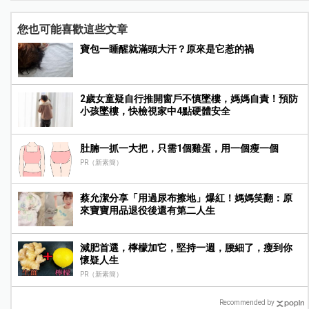
您也可能喜歡這些文章
寶包一睡醒就滿頭大汗？原來是它惹的禍
2歲女童疑自行推開窗戶不慎墜樓，媽媽自責！預防
小孩墜樓，快檢視家中4點硬體安全
肚腩一抓一大把，只需1個雞蛋，用一個瘦一個
PR（新素簡）
蔡允潔分享「用過尿布擦地」爆紅！媽媽笑翻：原
來寶寶用品退役後還有第二人生
減肥首選，檸檬加它，堅持一週，腰細了，瘦到你
懷疑人生
PR（新素簡）
Recommended by