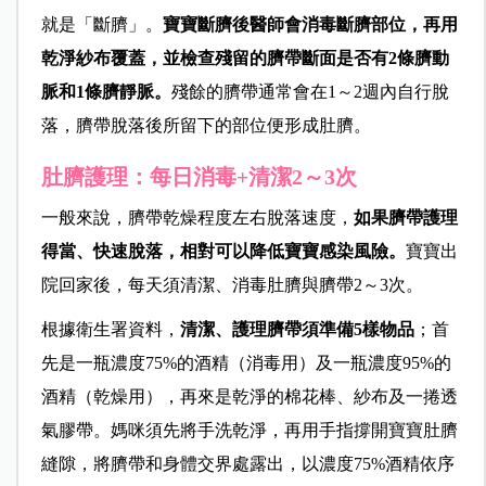
就是「斷臍」。
寶寶斷臍後醫師會消毒斷臍部位，再用
乾淨紗布覆蓋，並檢查殘留的臍帶斷面是否有2條臍動
脈和1條臍靜脈。
殘餘的臍帶通常會在1～2週內自行脫
落，臍帶脫落後所留下的部位便形成肚臍。
肚臍護理：每日消毒+清潔2～3
次
一般來說，臍帶乾燥程度左右脫落速度，
如果臍帶護理
得當、快速脫落，相對可以降低寶寶感染風險。
寶寶出
院回家後，每天須清潔、消毒肚臍與臍帶2～3次。
根據衛生署資料，
清潔、護理臍帶須準備5樣物品
；首
先是一瓶濃度75%的酒精（消毒用）及一瓶濃度95%的
酒精（乾燥用），再來是乾淨的棉花棒、紗布及一捲透
氣膠帶。媽咪須先將手洗乾淨，再用手指撐開寶寶肚臍
縫隙，將臍帶和身體交界處露出，以濃度75%酒精依序