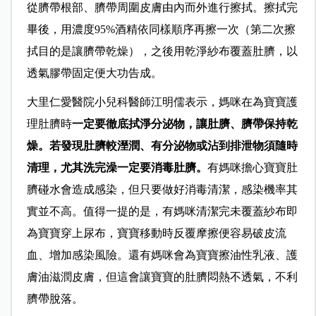
從臍帶根部、臍帶周圍皮膚由內而外進行擦拭。擦拭完
畢後，用濃度95%酒精依同樣順序再擦一次（第二次擦
拭目的是讓臍帶乾燥），之後用乾淨紗布覆蓋肚臍，以
透氣膠帶固定便大功告成。
大里仁愛醫院小兒科醫師江明儒表示，媽咪在為寶寶護
理肚臍時
一定要徹底拭淨分泌物，讓肚臍、臍帶保持乾
燥。若發現肚臍較溼潤、有分泌物或沾到排泄物須隨時
清理，尤其洗完澡一定要消毒肚臍。
有媽咪擔心寶寶肚
臍碰水會造成感染，但只要做好消毒清潔，感染機率其
實並不高。值得一提的是，有媽咪清潔完未覆蓋紗布即
為寶寶穿上尿布，寶寶移動時反覆摩擦便容易破皮流
血、增加感染風險。還有媽咪會為寶寶擦油性乳液、護
膚油滋潤皮膚，但這會讓寶寶的肚臍悶熱不透氣，不利
臍帶脫落。