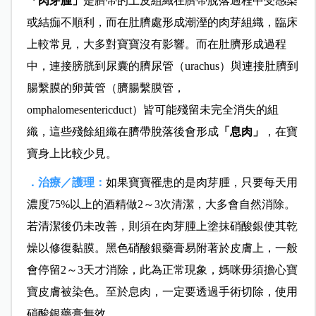
「肉芽腫」
是臍帶的上皮組織在臍帶脫落過程中受感染
或結痂不順利，而在肚臍處形成潮溼的肉芽組織，臨床
上較常見，大多對寶寶沒有影響。而在肚臍形成過程
中，連接膀胱到尿囊的臍尿管（urachus）與連接肚臍到
腸繫膜的卵黃管（臍腸繫膜管，
omphalomesentericduct）皆可能殘留未完全消失的組
織，這些殘餘組織在臍帶脫落後會形成
「息肉」
，在寶
寶身上比較少見。
．治療／護理：
如果寶寶罹患的是肉芽腫，只要每天用
濃度75%以上的酒精做2～3次清潔，大多會自然消除。
若清潔後仍未改善，則須在肉芽腫上塗抹硝酸銀使其乾
燥以修復黏膜。黑色硝酸銀藥膏易附著於皮膚上，一般
會停留2～3天才消除，此為正常現象，媽咪毋須擔心寶
寶皮膚被染色。至於息肉，一定要透過手術切除，使用
硝酸銀藥膏無效。