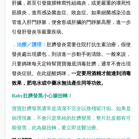
肝臟，甚至引發腹膜蜂窩性組織炎，或更嚴重的壞死性
筋膜炎，進而感染菌血症、敗血症。如果細菌感染沿血
管進入肝門靜脈，便會形成肝臟的門靜脈高壓，進一步
引發肝發炎等嚴重疾病。
．治療／護理：
肚臍發炎需要住院打抗生素治療，假使
發炎處出現膿包，則須進一步動手術清除。一般來說，
只要媽咪每天定時幫寶寶徹底消毒肚臍，通常不會出現
發炎症狀。在此提醒媽咪，
一定要用酒精才能達到消毒
效果，肥皂水或中藥水無法產生同等功效。
Baby
肚臍發黑小心腸扭轉！
寶寶肚臍發黑通常是清潔不完全以致殘留汙垢。如果是
病理現象，不會只是單純的肚臍變黑，整片肚皮都有可
能發黑，此為腸扭轉，要立即送醫治療。