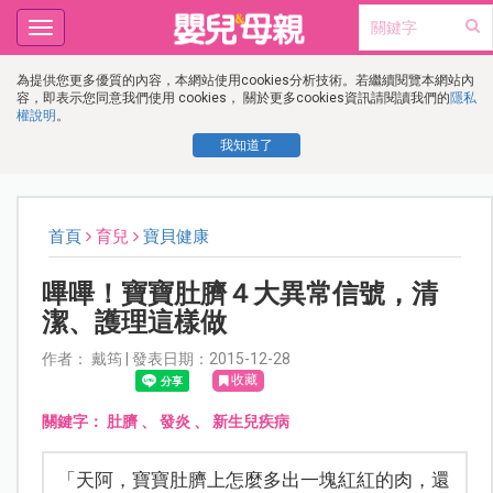
Toggle
navigation
為提供您更多優質的內容，本網站使用cookies分析技術。若繼續閱覽本網站內
容，即表示您同意我們使用 cookies， 關於更多cookies資訊請閱讀我們的
隱私
權說明
。
我知道了
首頁
育兒
寶貝健康
嗶嗶！寶寶肚臍４大異常信號，清
潔、護理這樣做
作者： 戴筠 | 發表日期：2015-12-28
收藏
關鍵字：
肚臍
、
發炎
、
新生兒疾病
「天阿，寶寶肚臍上怎麼多出一塊紅紅的肉，還