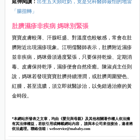
延伸閱讀：
出生五天頻吐奶，竟是兒科醫師最怕的地雷
「腸扭轉」
肚臍濕疹非疾病 媽咪別緊張
寶寶皮膚較薄、汗腺旺盛、對溫度也較敏感，常會在肚
臍附近出現濕疹現象。江明儒醫師表示，肚臍附近濕疹
並非疾病，媽咪毋須過度緊張，只要保持乾燥、定期消
毒、皮膚保持乾淨，濕疹便會自然痊癒。陳淑貞主任則
說，媽咪若發現寶寶肚臍持續溼潤，或肚臍周圍變色、
紅腫，甚至流膿，須立即就醫診治，以免錯過治療的黃
金時段。
*本網站所發表之文章，均由《嬰兒與母親》及其他相關著作權人依法擁
有其法律權益，若欲引用或轉載網站內容， 請與本公司來信接洽，違者將
依法處理。聯絡信箱：
webservice@mababy.com