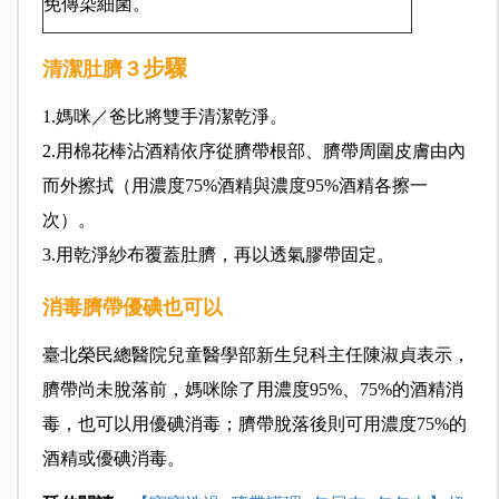
免傳染細菌。
步驟
清潔肚臍３
1.媽咪／爸比將雙手清潔乾淨。
2.用棉花棒沾酒精依序從臍帶根部、臍帶周圍皮膚由內
而外擦拭（用濃度75%酒精與濃度95%酒精各擦一
次）。
3.用乾淨紗布覆蓋肚臍，再以透氣膠帶固定。
消毒臍帶優碘也可以
臺北榮民總醫院兒童醫學部新生兒科主任陳淑貞表示，
臍帶尚未脫落前，媽咪除了用濃度95%、75%的酒精消
毒，也可以用優碘消毒；臍帶脫落後則可用濃度75%的
酒精或優碘消毒。