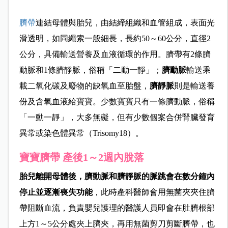
臍帶
連結母體與胎兒，由結締組織和血管組成，表面光
滑透明，如同繩索一般細長，長約50～60公分，直徑2
公分，具備輸送營養及血液循環的作用。臍帶有2條臍
動脈和1條臍靜脈，俗稱「二動一靜」；
臍動脈
輸送乘
載二氧化碳及廢物的缺氧血至胎盤，
臍靜脈
則是輸送養
份及含氧血液給寶寶。少數寶寶只有一條臍動脈，俗稱
「一動一靜」，大多無礙，但有少數個案合併腎臟發育
異常或染色體異常（Trisomy18）。
寶寶臍帶 產後1
～2
週內脫落
胎兒離開母體後，臍動脈和臍靜脈的脈跳會在數分鐘內
停止並逐漸喪失功能
，此時產科醫師會用無菌夾夾住臍
帶阻斷血流，負責嬰兒護理的醫護人員即會在肚臍根部
上方1～5公分處夾上臍夾，再用無菌剪刀剪斷臍帶，也