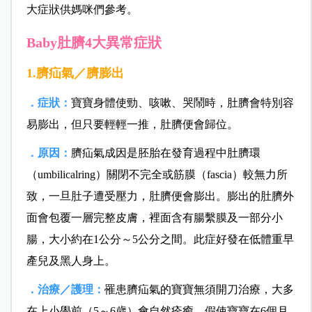
大症狀供媽咪們參考。
Baby肚臍4大異常症狀
1.
臍疝氣／臍膨出
．症狀：
寶寶身體使勁、咳嗽、哭鬧時，肚臍會特別容
易膨出，但只要輕輕一推，肚臍便會歸位。
．原因：
臍疝氣成因是胚胎在發育過程中肚臍環
（umbilicalring）關閉不完全或筋膜（fascia）較無力所
致，一旦肚子遭受壓力，肚臍便會膨出。膨出的肚臍外
面會包覆一層完整皮膚，裡面含有腸繫膜及一部分小
腸，大小約在1公分～5公分之間。此症好發在低體重早
產兒及黑人身上。
．治療／護理：
罹患臍疝氣的寶寶無須開刀治療，大多
在上小學前（5～6歲）會自然痊癒，假使寶寶在6個月