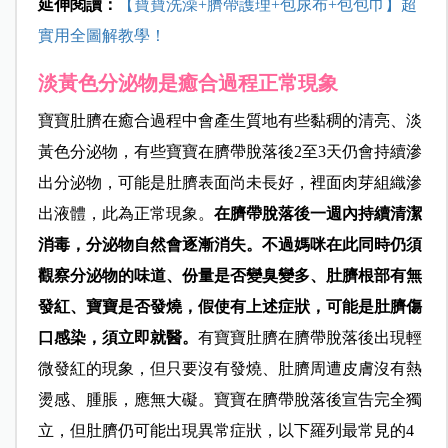
延伸閱讀：
【寶寶洗澡+臍帶護理+包尿布+包包巾】超
實用全圖解教學！
淡黃色分泌物是癒合過程正常現象
寶寶肚臍在癒合過程中會產生質地有些黏稠的清亮、淡
黃色分泌物，有些寶寶在臍帶脫落後2至3天仍會持續滲
出分泌物，可能是肚臍表面尚未長好，裡面肉芽組織滲
出液體，此為正常現象。
在臍帶脫落後一週內持續清潔
消毒，分泌物自然會逐漸消失。不過媽咪在此同時仍須
觀察分泌物的味道、份量是否變臭變多、肚臍根部有無
發紅、寶寶是否發燒，假使有上述症狀，可能是肚臍傷
口感染，須立即就醫。
有寶寶肚臍在臍帶脫落後出現輕
微發紅的現象，但只要沒有發燒、肚臍周遭皮膚沒有熱
燙感、腫脹，應無大礙。寶寶在臍帶脫落後宣告完全獨
立，但肚臍仍可能出現異常症狀，以下羅列最常見的4