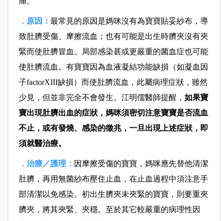
痛。
．原因：
最常見的原因是媽咪沒有為寶寶貼妥紗布，導
致肚臍受傷、摩擦流血；也有可能是出生時臍夾沒有夾
緊而使肚臍冒血。局部感染甚或更嚴重的菌血症也可能
使肚臍流血。有寶寶因為血液凝結功能缺損（如凝血因
子factorXIII缺損）而使肚臍流血，此屬病理症狀，雖然
少見，但並非完全不會發生。江明儒醫師提醒，
如果寶
寶出現肚臍出血的症狀，媽咪須密切注意寶寶是否流血
不止，或有發燒、感染的徵兆，一旦出現上述症狀，即
須就醫治療。
．治療／護理：
因摩擦受傷的寶寶，媽咪應先替他清潔
肚臍，再用無菌紗布壓住止血，在止血過程中須注意手
部清潔以免感染。初出生臍夾未夾緊的寶寶，則要重夾
臍夾，將其夾緊、夾穩。至於其它較嚴重的病理性因