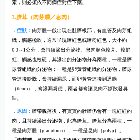
素，則必須依不同病症對症下藥。
3.臍茸（肉芽腫／息肉）
．症狀：
肉芽腫一般出現在肚臍根部，有血管及肉芽組
織，觸感極軟，通常呈現暗紅色或暗粉紅色，大小約
0.3～1公分，會持續滲出分泌物。息肉顏色較亮、較鮮
紅、觸感也較硬，其滲出的分泌物分為兩種，一種是臍
尿管組織的分泌物；一種是卵黃管組織的分泌物，臍尿
管連接膀胱，會持續漏尿，而卵黃管連接到迴腸
（ileum），會滲漏糞便，兩者都會讓息肉不斷散發臭
味。
．原因：
臍帶脫落後，有寶寶的肚臍仍會有一塊紅紅的
肉，且持續滲出分泌物，此為臍茸。臍茸分為兩種，一
種是肉芽腫（granuloma）、一種是息肉（polyp）。