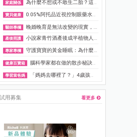
為什麼不想或不敢生二胎？這8...
家庭關係
0.05%阿托品近視控制眼藥水納...
寶貝健康
晚婚晚育是無法改變的現實，...
醫師專欄
小說家青竹酒產後成半植物人...
產後照護
守護寶寶的黃金睡眠：為什麼...
專家專欄
腦科學家都在做的散步秘訣！...
健康百寶箱
「媽媽去哪裡了？」4歲孩子還...
學習當爸媽
試用募集
看更多