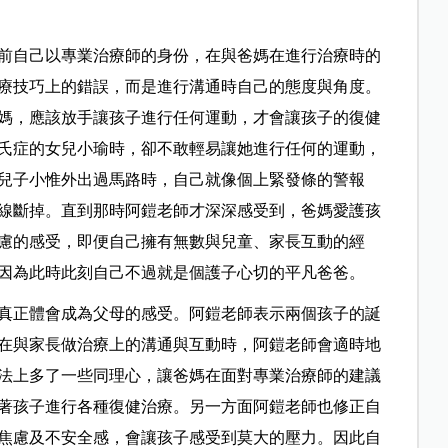
前自己以專業治療師的身份，在與爸媽在進行治療時的
療技巧上的錯誤，而是進行溝通時自己的態度與角度。
媽，應該放手讓孩子進行任何運動，才會讓孩子的復健
氏症的女兒小瑜時，卻不敢輕易讓她進行任何的運動，
兒子小惟外出過馬路時，自己就像個上緊發條的警報
線斷掉。直到那時阿鎧老師才深深感受到，爸媽愛護孩
慮的感受，即便自己擁有無數與兒童、家長互動的經
因為此時此刻自己不過就是個護子心切的平凡爸爸。
真正體會成為父母的感受。阿鎧老師表示兩個孩子的誕
在與家長做治療上的溝通與互動時，阿鎧老師會適時地
法上多了一些同理心，讓爸媽在面對專業治療師的建議
著孩子進行各種復健治療。另一方面阿鎧老師也修正自
焦慮及不安全感，會讓孩子感受到莫大的壓力。因此自