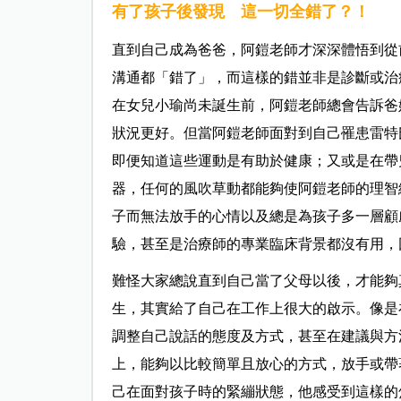
有了孩子後發現 這一切全錯了？！
直到自己成為爸爸，阿鎧老師才深深體悟到從
溝通都「錯了」，而這樣的錯並非是診斷或治
在女兒小瑜尚未誕生前，阿鎧老師總會告訴爸
狀況更好。但當阿鎧老師面對到自己罹患雷特
即便知道這些運動是有助於健康；又或是在帶
器，任何的風吹草動都能夠使阿鎧老師的理智
子而無法放手的心情以及總是為孩子多一層顧
驗，甚至是治療師的專業臨床背景都沒有用，
難怪大家總說直到自己當了父母以後，才能夠
生，其實給了自己在工作上很大的啟示。像是
調整自己說話的態度及方式，甚至在建議與方
上，能夠以比較簡單且放心的方式，放手或帶
己在面對孩子時的緊繃狀態，他感受到這樣的