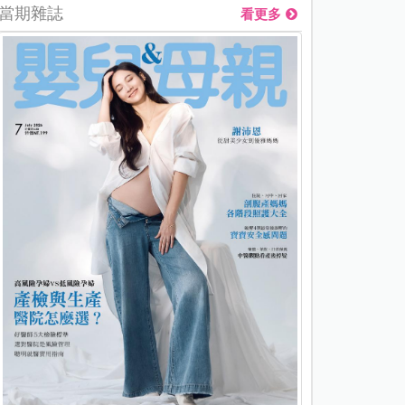
當期雜誌
看更多