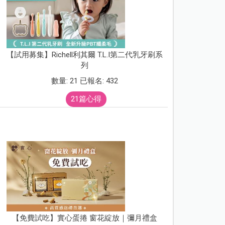
【試用募集】Richell利其爾 T.L.I第二代乳牙刷系
列
數量: 21 已報名: 432
21篇心得
【免費試吃】實心蛋捲 窗花綻放｜彌月禮盒