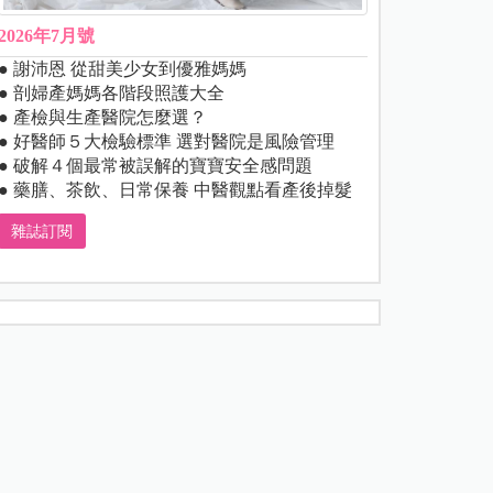
2026年7月號
● 謝沛恩 從甜美少女到優雅媽媽
● 剖婦產媽媽各階段照護大全
● 產檢與生產醫院怎麼選？
● 好醫師５大檢驗標準 選對醫院是風險管理
● 破解４個最常被誤解的寶寶安全感問題
● 藥膳、茶飲、日常保養 中醫觀點看產後掉髮
雜誌訂閱