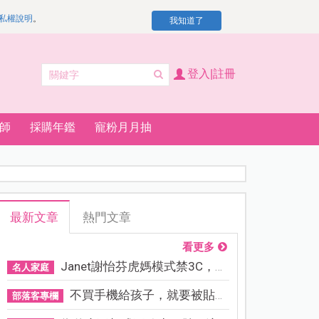
私權說明
。
我知道了
登入|註冊
師
採購年鑑
寵粉月月抽
最新文章
熱門文章
看更多
Janet謝怡芬虎媽模式禁3C，看...
名人家庭
不買手機給孩子，就要被貼「...
部落客專欄