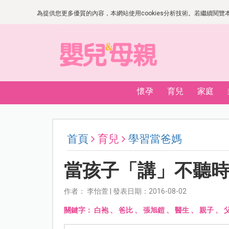
為提供您更多優質的內容，本網站使用cookies分析技術。若繼續閱覽本網
懷孕
育兒
家庭
首頁
育兒
學習當爸媽
當孩子「講」不聽
作者： 李怡萱 | 發表日期：2016-08-02
關鍵字：
白袍
、
爸比
、
張旭鎧
、
醫生
、
親子
、