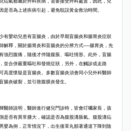
兒疝氣都屬於外科疾病，需要接受外科處置，因此，兒
因是否為上述疾病引起，避免耽誤黃金救治時間。
少有嬰幼兒患有盲腸炎，由於早期盲腸炎和腸胃炎症狀
師解釋，關於腸胃炎和盲腸炎的分辨方式──腸胃炎，先
有強烈腹痛，隨後才伴隨腹脹、嘔吐情形。此外，盲腸
，並合併嚴重嘔吐和發燒症狀，另外，在觸診或走路
可高度懷疑是盲腸炎。多數盲腸炎須會同小兒外科醫師
盲腸炎破裂，並引致腹膜炎發生。
輝醫師說明，醫師進行健兒門診時，皆會叮囑家長，孩
側是否有異常腫大，確認是否為腹股溝脹氣。腹股溝疝
男嬰為例，正常情況下，出生後睪丸順著通道下降到陰