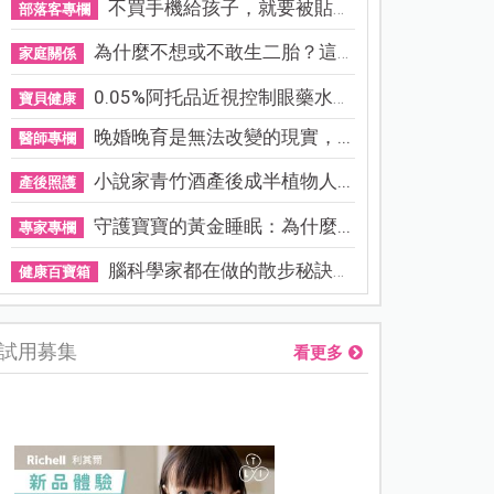
不買手機給孩子，就要被貼「...
部落客專欄
為什麼不想或不敢生二胎？這8...
家庭關係
0.05%阿托品近視控制眼藥水納...
寶貝健康
晚婚晚育是無法改變的現實，...
醫師專欄
小說家青竹酒產後成半植物人...
產後照護
守護寶寶的黃金睡眠：為什麼...
專家專欄
腦科學家都在做的散步秘訣！...
健康百寶箱
試用募集
看更多