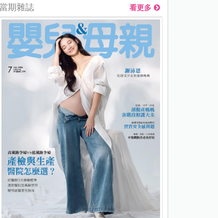
當期雜誌
看更多