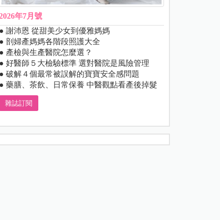
2026年7月號
● 謝沛恩 從甜美少女到優雅媽媽
● 剖婦產媽媽各階段照護大全
● 產檢與生產醫院怎麼選？
● 好醫師５大檢驗標準 選對醫院是風險管理
● 破解４個最常被誤解的寶寶安全感問題
● 藥膳、茶飲、日常保養 中醫觀點看產後掉髮
雜誌訂閱