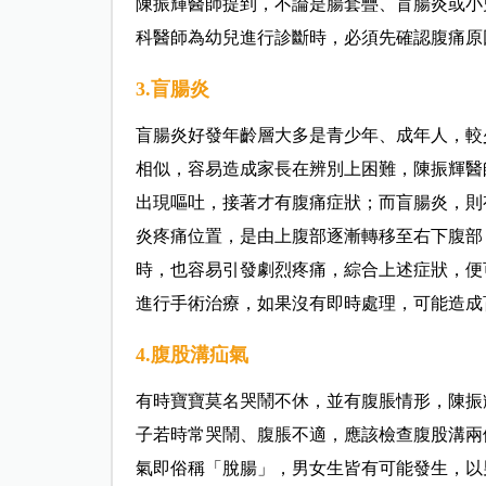
陳振輝醫師提到，不論是腸套疊、盲腸炎或小
科醫師為幼兒進行診斷時，必須先確認腹痛原
3.盲腸炎
盲腸炎好發年齡層大多是青少年、成年人，較
相似，容易造成家長在辨別上困難，陳振輝醫
出現嘔吐，接著才有腹痛症狀；而盲腸炎，則
炎疼痛位置，是由上腹部逐漸轉移至右下腹部
時，也容易引發劇烈疼痛，綜合上述症狀，便
進行手術治療，如果沒有即時處理，可能造成
4.腹股溝疝氣
有時寶寶莫名哭鬧不休，並有腹脹情形，陳振
子若時常哭鬧、腹脹不適，應該檢查腹股溝兩
氣即俗稱「脫腸」，男女生皆有可能發生，以