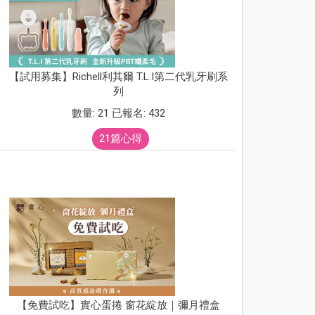
【試用募集】Richell利其爾 T.L.I第二代乳牙刷系
列
數量: 21 已報名: 432
21篇心得
【免費試吃】實心蛋捲 窗花綻放｜彌月禮盒