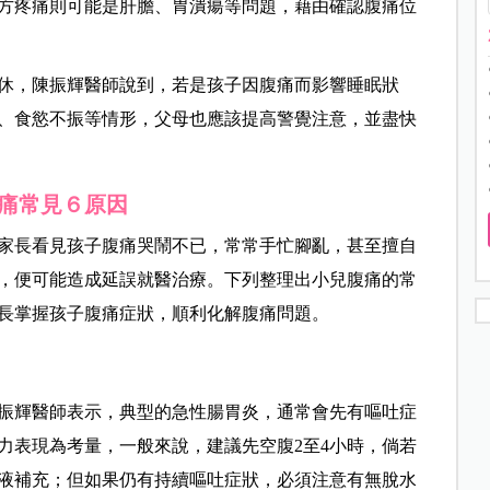
方疼痛則可能是肝膽、胃潰瘍等問題，藉由確認腹痛位
休，陳振輝醫師說到，若是孩子因腹痛而影響睡眠狀
、食慾不振等情形，父母也應該提高警覺注意，並盡快
痛常見６原因
家長看見孩子腹痛哭鬧不已，常常手忙腳亂，甚至擅自
，便可能造成延誤就醫治療。下列整理出小兒腹痛的常
長掌握孩子腹痛症狀，順利化解腹痛問題。
振輝醫師表示，典型的急性腸胃炎，通常會先有嘔吐症
力表現為考量，一般來說，建議先空腹2至4小時，倘若
液補充；但如果仍有持續嘔吐症狀，必須注意有無脫水