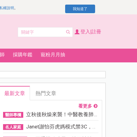
私權說明
。
我知道了
登入|註冊
師
採購年鑑
寵粉月月抽
最新文章
熱門文章
看更多
立秋後秋燥來襲！中醫教養肺...
醫師專欄
Janet謝怡芬虎媽模式禁3C，看...
名人家庭