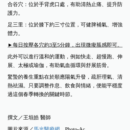
合谷穴：位於手背虎口處，有助清熱止痛、提升防
護力。
足三里：位於膝下約三寸位置，可健脾補氣、增強
體力。
►每日按壓各穴約3至5分鐘，出現微痠脹感即可。
此外可以進行溫和的運動，例如快走、超慢跑、伸
展、太極或瑜伽，有助氣血循環與舒展筋骨。
驚蟄的養生重點在於順應陽氣升發，疏肝理氣、清
熱祛濕。只要調整作息、飲食與情緒，便能平穩度
過這個春季轉換的關鍵時節。
撰文／
王垣皓 醫師
圖片來源／
馬光醫療網
、Photo-Ac