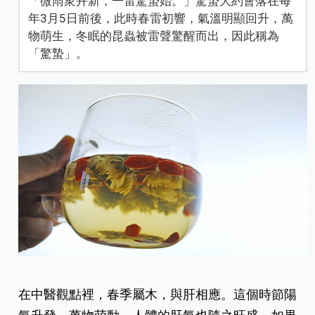
「微雨衆卉新，一雷驚蟄始。」驚蟄大約會落在每
年3月5日前後，此時春雷初響，氣溫明顯回升，萬
物萌生，冬眠的昆蟲被雷聲驚醒而出，因此稱為
「驚蟄」。
在中醫觀點裡，春季屬木，與肝相應。這個時節陽