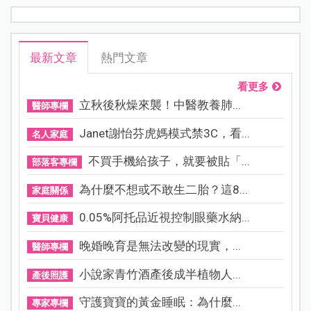
最新文章
熱門文章
看更多
立秋後秋燥來襲！中醫教養肺...
醫師專欄
Janet謝怡芬虎媽模式禁3C，看...
名人家庭
不買手機給孩子，就要被貼「...
部落客專欄
為什麼不想或不敢生二胎？這8...
家庭關係
0.05%阿托品近視控制眼藥水納...
寶貝健康
晚婚晚育是無法改變的現實，...
醫師專欄
小說家青竹酒產後成半植物人...
產後照護
守護寶寶的黃金睡眠：為什麼...
專家專欄