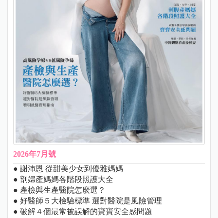
2026年7月號
● 謝沛恩 從甜美少女到優雅媽媽
● 剖婦產媽媽各階段照護大全
● 產檢與生產醫院怎麼選？
● 好醫師５大檢驗標準 選對醫院是風險管理
● 破解４個最常被誤解的寶寶安全感問題