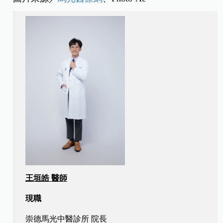
王垣皓 醫師
現職
崇德馬光中醫診所 院長