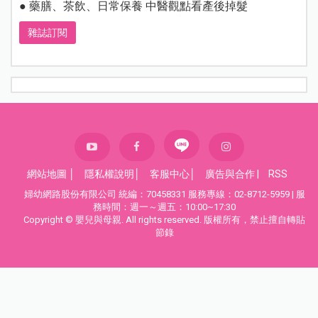
● 藥膳、茶飲、日常保養 中醫觀點看產後掉髮
雜誌訂閱
網站地圖
│
隱私權說明
│
客服中心
│
廣告與合作
|
RSS
婦幼網路股份有限公司 統編：70458331 服務專線：02-8712-5959 | 服
務時間：週一～週五：10:00~17:30
Copyright © 嬰兒與母親. All rights reserved. 版權所有，禁止擅自轉貼
節錄