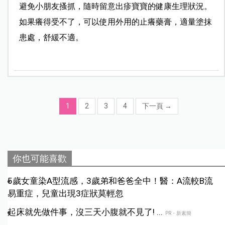
避免小朋友搔抓，隨時留意出疹寶寶的健康生理狀況。
如果癢得受不了，可以使用外用的止癢藥膏，適量塗抹
患處，舒緩不適。
1
2
3
4
下一頁
→
你也可能喜歡
5歲女童染A型流感，3歲弟和爸爸全中！醫：A流較B流
易重症，兒童出現3症狀莫輕忽
起床就先做件事，沒三天小腹就不見了! ...
PR・新素簡