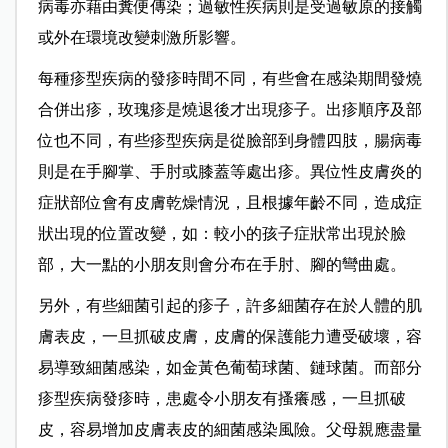
病毒亦藉由糞便傳染；過敏性疾病則是受過敏原的接觸
或外在環境改變刺激所影響。
每種疹型疾病的發疹時間不同，有些會在感染期間發燒
合併出疹，玫瑰疹是燒退後才出現疹子。出疹順序及部
位也不同，有些疹型疾病是從臉部到身體四肢，腸病毒
則是在手腳掌、手肘或膝蓋等處出疹。異位性皮膚炎的
症狀部位會有皮膚乾燥情況，且根據年齡不同，造成症
狀出現的位置改變，如：較小的孩子症狀常出現於臉
部，大一點的小朋友則會分布在手肘、腳的彎曲處。
另外，有些細菌引起的疹子，許多細菌存在於人體的肌
膚表皮，一旦抓破皮膚，皮膚的保護能力遭受破壞，容
易導致細菌感染，如金黃色葡萄球菌、鏈球菌。而部分
疹型疾病發疹時，患處令小朋友有搔癢感，一旦抓破
皮，容易增加皮膚表皮的細菌感染風險。父母親應盡量