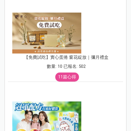
【免費試吃】實心蛋捲 窗花綻放｜彌月禮盒
數量: 10 已報名: 502
11篇心得