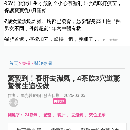
RSV》寶寶出生才預防？小心有漏洞！孕媽咪打疫苗，
保護寶寶從0月開始
7歲女童愛吃炸雞、胸部已發育，恐影響身高！性早熟
男女不同，骨齡超前1年內中醫有救
減肥首選，檸檬加它，堅持一週，腰細了，...
PR・新素簡
首頁
專欄
醫師專欄
驚蟄到！養肝去濕氣，4茶飲3穴道驚
蟄養生這樣做
作者： 馬光醫療網 | 發表日期：2026-03-05
收藏
分享
關鍵字：
24節氣
、
驚蟄
、
養肝
、
去濕氣
、
穴位按摩