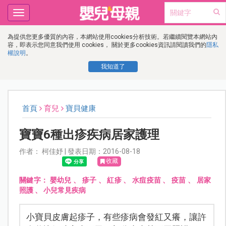
Toggle
navigation
為提供您更多優質的內容，本網站使用cookies分析技術。若繼續閱覽本網站內
容，即表示您同意我們使用 cookies， 關於更多cookies資訊請閱讀我們的
隱私
權說明
。
我知道了
首頁
育兒
寶貝健康
寶寶6種出疹疾病居家護理
作者： 柯佳妤 | 發表日期：2016-08-18
收藏
關鍵字：
嬰幼兒
、
疹子
、
紅疹
、
水痘疫苗
、
疫苗
、
居家
照護
、
小兒常見疾病
小寶貝皮膚起疹子，有些疹病會發紅又癢，讓許