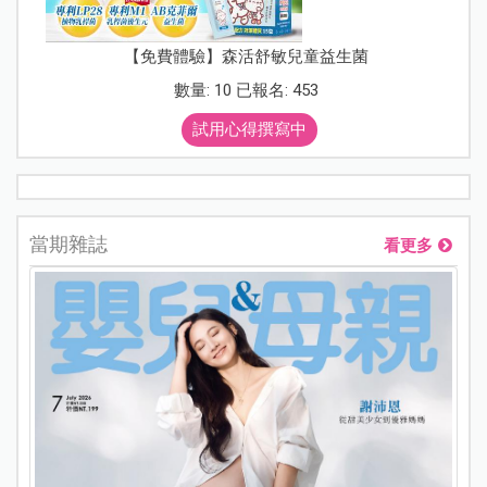
【免費體驗】森活舒敏兒童益生菌
數量: 10 已報名: 453
試用心得撰寫中
當期雜誌
看更多