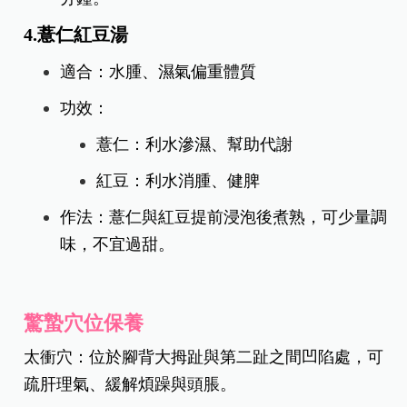
4.薏仁紅豆湯
適合：水腫、濕氣偏重體質
功效：
薏仁：利水滲濕、幫助代謝
紅豆：利水消腫、健脾
作法：薏仁與紅豆提前浸泡後煮熟，可少量調
味，不宜過甜。
驚蟄穴位保養
太衝穴：位於腳背大拇趾與第二趾之間凹陷處，可
疏肝理氣、緩解煩躁與頭脹。