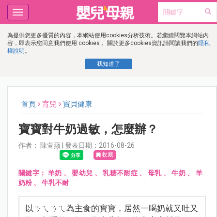
Toggle
navigation
為提供您更多優質的內容，本網站使用cookies分析技術。若繼續閱覽本網站內
容，即表示您同意我們使用 cookies， 關於更多cookies資訊請閱讀我們的
隱私
權說明
。
我知道了
首頁
育兒
寶貝健康
寶寶對牛奶過敏，怎麼辦？
作者： 陳萱蘋 | 發表日期：2016-08-26
收藏
關鍵字：
羊奶
、
嬰幼兒
、
乳糖不耐症
、
母乳
、
牛奶
、
羊
奶粉
、
牛乳不耐
以ㄋㄟㄋㄟ為主食的寶寶，居然一喝奶就又吐又