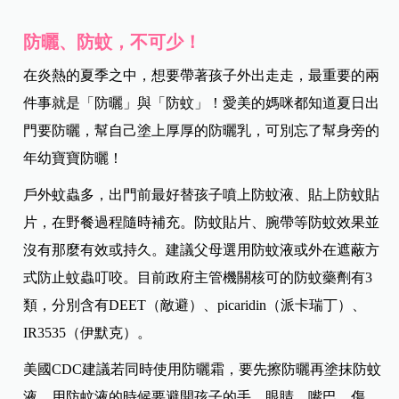
防曬、防蚊，不可少！
在炎熱的夏季之中，想要帶著孩子外出走走，最重要的兩
件事就是「防曬」與「防蚊」！愛美的媽咪都知道夏日出
門要防曬，幫自己塗上厚厚的防曬乳，可別忘了幫身旁的
年幼寶寶防曬！
戶外蚊蟲多，出門前最好替孩子噴上防蚊液、貼上防蚊貼
片，在野餐過程隨時補充。防蚊貼片、腕帶等防蚊效果並
沒有那麼有效或持久。建議父母選用防蚊液或外在遮蔽方
式防止蚊蟲叮咬。目前政府主管機關核可的防蚊藥劑有3
類，分別含有DEET（敵避）、picaridin（派卡瑞丁）、
IR3535（伊默克）。
美國CDC建議若同時使用防曬霜，要先擦防曬再塗抹防蚊
液。用防蚊液的時候要避開孩子的手、眼睛、嘴巴、傷