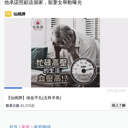
他承諾照顧這個家，寵妻女舉動曝光
仙桃牌
PR
ads by popIn
【仙桃牌】保血平丸(去羚羊角)
深入了解
觀看次數 41,315次
首頁
家庭
家庭關係