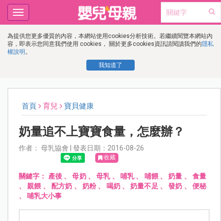
Toggle
navigation
為提供您更多優質的內容，本網站使用cookies分析技術。若繼續閱覽本網站內
容，即表示您同意我們使用 cookies， 關於更多cookies資訊請閱讀我們的
隱私
權說明
。
我知道了
首頁
育兒
寶貝健康
奶量追不上寶寶食量，怎麼辦？
作者： 母乳協會 | 發表日期：2016-08-26
收藏
關鍵字：
產後
、
母奶
、
母乳
、
哺乳
、
哺餵
、
奶量
、
食量
、
親餵
、
配方奶
、
奶粉
、
喝奶
、
奶量不足
、
發奶
、
便秘
、
哺乳大小事