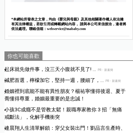
*本網站所發表之文章，均由《嬰兒與母親》及其他相關著作權人依法擁
有其法律權益，若欲引用或轉載網站內容， 請與本公司來信接洽，違者將
依法處理。聯絡信箱：
webservice@mababy.com
你也可能喜歡
起床就先做件事，沒三天小腹就不見了! ...
PR・新素簡
減肥首選，檸檬加它，堅持一週，腰細了，...
PR・新素簡
婚姻裡到底能不能有異性朋友？楊祐寧懂得後退、夏于
喬懂得尊重，婚姻最重要的是忠誠！
小孩3C成癮不是管教太鬆！親職專家教你 3 招「無痛
戒斷法」，化解手機衝突
連晨翔人生清單解鎖：穿父女裝出門！劉品言生產時、