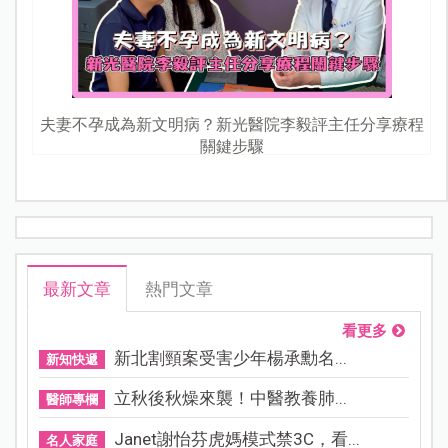
夫妻不孕成為新文明病？新光醫院李毅評主任分享療程
關鍵步驟
最新文章
熱門文章
看更多
新北割頸案受害少年楊承勳名...
新知快遞
立秋後秋燥來襲！中醫教養肺...
醫師專欄
Janet謝怡芬虎媽模式禁3C，看...
名人家庭