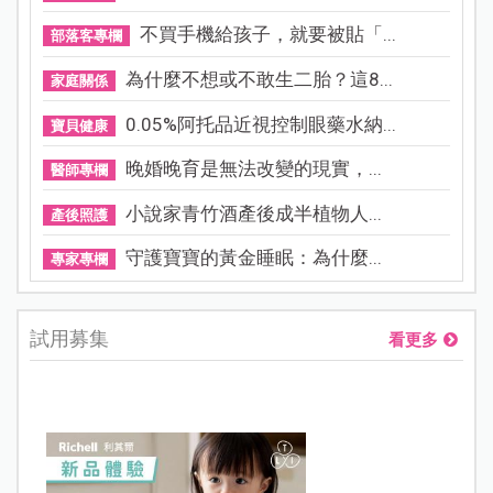
不買手機給孩子，就要被貼「...
部落客專欄
為什麼不想或不敢生二胎？這8...
家庭關係
0.05%阿托品近視控制眼藥水納...
寶貝健康
晚婚晚育是無法改變的現實，...
醫師專欄
小說家青竹酒產後成半植物人...
產後照護
守護寶寶的黃金睡眠：為什麼...
專家專欄
試用募集
看更多