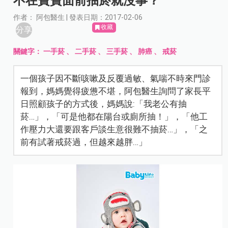
不在寶寶面前抽菸就沒事？
作者： 阿包醫生 | 發表日期：2017-02-06
收藏
分享
關鍵字：
一手菸
、
二手菸
、
三手菸
、
肺癌
、
戒菸
一個孩子因不斷咳嗽及反覆過敏、氣喘不時來門診
報到，媽媽覺得疲憊不堪，阿包醫生詢問了家長平
日照顧孩子的方式後，媽媽說:「我老公有抽
菸…」，「可是他都在陽台或廁所抽！」，「他工
作壓力大還要跟客戶談生意很難不抽菸…」，「之
前有試著戒菸過，但越來越胖…」