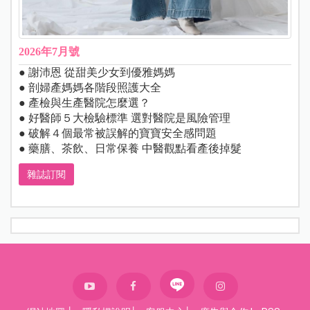
2026年7月號
● 謝沛恩 從甜美少女到優雅媽媽
● 剖婦產媽媽各階段照護大全
● 產檢與生產醫院怎麼選？
● 好醫師５大檢驗標準 選對醫院是風險管理
● 破解４個最常被誤解的寶寶安全感問題
● 藥膳、茶飲、日常保養 中醫觀點看產後掉髮
雜誌訂閱