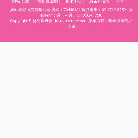
網站地圖
│
隱私權說明
│
客服中心
│
廣告與合作
|
RSS
婦幼網路股份有限公司 統編：70458331 服務專線：02-8712-5959 | 服
務時間：週一～週五：10:00~17:30
Copyright © 嬰兒與母親. All rights reserved. 版權所有，禁止擅自轉貼
節錄