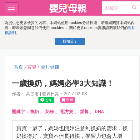
Toggle
navigation
為提供您更多優質的內容，本網站使用cookies分析技術。若繼續閱覽本網站內
容，即表示您同意我們使用 cookies， 關於更多cookies資訊請閱讀我們的
隱私
權說明
。
我知道了
首頁
育兒
寶貝健康
一歲換奶，媽媽必學3大知識！
作者： 高旻君 | 發表日期：2017-02-08
收藏
關鍵字：
換奶
、
奶粉
、
配方奶
、
營養
、
DHA
寶寶一歲了，媽媽也開始注意到換奶的需求，換
奶換得好，寶寶不但長得快，學習力也會大增