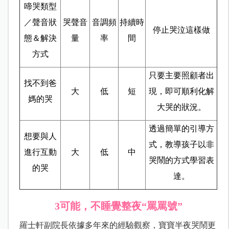
啼哭類型
／聲音狀
哭聲音
音調頻
持續時
停止哭泣這樣做
態＆解決
量
率
間
方式
只要主要照顧者出
找不到爸
大
低
短
現，即可順利化解
媽的哭
大哭的狀況。
透過簡單的引導方
想要與人
式，教導孩子以非
進行互動
大
低
中
哭鬧的方式學習表
的哭
達。
3可能，不睡覺整夜“罵罵號”
羅士軒副院長依據多年來的經驗觀察，寶寶半夜哭鬧更