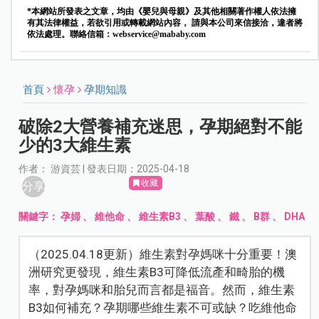
*本網站所發表之文章，均由《嬰兒與母親》及其他相關著作權人依法擁
有其法律權益，若欲引用或轉載網站內容， 請與本公司來信接洽，違者將
依法處理。聯絡信箱：
webservice@mababy.com
首頁
懷孕
孕期知識
破除2大營養補充迷思，孕期絕對不能
少的3大維生素
作者： 游資芸 | 發表日期：2025-04-18
收藏
分享
關鍵字：
孕婦
、
維他命
、
維生素B3
、
葉酸
、
鐵
、
B群
、
DHA
（2025.04.18更新）維生素對孕媽咪十分重要！澳
洲研究更發現，維生素B3可降低流產和畸胎的機
率，對孕媽咪和胎兒而言都是福音。然而，維生素
B3如何補充？孕期哪些維生素不可或缺？吃維他命