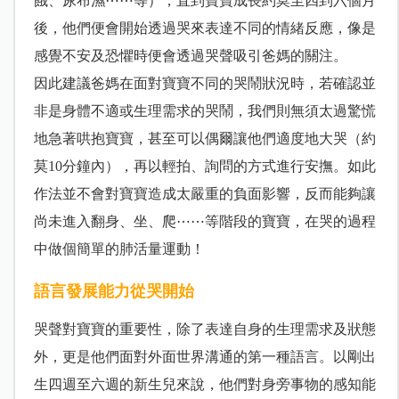
餓、尿布濕⋯⋯等），直到寶寶成長約莫至四到六個月
後，他們便會開始透過哭來表達不同的情緒反應，像是
感覺不安及恐懼時便會透過哭聲吸引爸媽的關注。
因此建議爸媽在面對寶寶不同的哭鬧狀況時，若確認並
非是身體不適或生理需求的哭鬧，我們則無須太過驚慌
地急著哄抱寶寶，甚至可以偶爾讓他們適度地大哭（約
莫10分鐘內），再以輕拍、詢問的方式進行安撫。如此
作法並不會對寶寶造成太嚴重的負面影響，反而能夠讓
尚未進入翻身、坐、爬⋯⋯等階段的寶寶，在哭的過程
中做個簡單的肺活量運動！
語言發展能力從哭開始
哭聲對寶寶的重要性，除了表達自身的生理需求及狀態
外，更是他們面對外面世界溝通的第一種語言。以剛出
生四週至六週的新生兒來說，他們對身旁事物的感知能