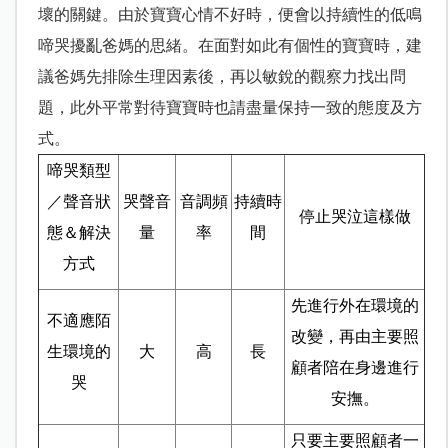
壞的關鍵。由於寶寶心情不好時，便會以持續性的低鳴
啼哭擾亂爸媽的思緒。在面對如此有個性的寶寶時，建
議爸媽先排除生理因素後，再以敏銳的觀察力找出問
題，此外平常對待寶寶時也請盡量保持一致的態度及方
式。
啼哭類型
／聲音狀
哭聲音
音調頻
持續時
停止哭泣這樣做
態＆解決
量
率
間
方式
先進行外在環境的
不適應陌
改變，再由主要照
生環境的
大
高
長
顧者陪在身邊進行
哭
安撫。
只要主要照顧者一