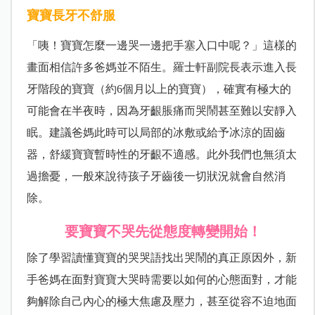
寶寶長牙不舒服
「咦！寶寶怎麼一邊哭一邊把手塞入口中呢？」這樣的
畫面相信許多爸媽並不陌生。羅士軒副院長表示進入長
牙階段的寶寶（約6個月以上的寶寶），確實有極大的
可能會在半夜時，因為牙齦脹痛而哭鬧甚至難以安靜入
眠。建議爸媽此時可以局部的冰敷或給予冰涼的固齒
器，舒緩寶寶暫時性的牙齦不適感。此外我們也無須太
過擔憂，一般來說待孩子牙齒後一切狀況就會自然消
除。
要寶寶不哭先從態度轉變開始！
除了學習讀懂寶寶的哭哭語找出哭鬧的真正原因外，新
手爸媽在面對寶寶大哭時需要以如何的心態面對，才能
夠解除自己內心的極大焦慮及壓力，甚至從容不迫地面