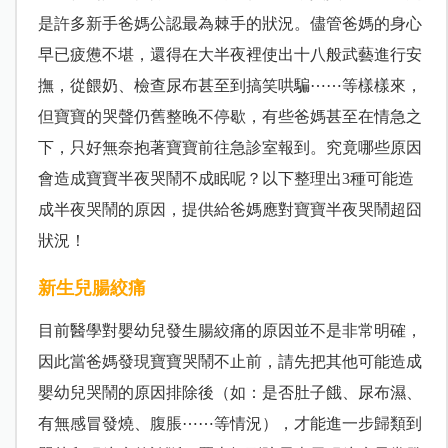
是許多新手爸媽公認最為棘手的狀況。儘管爸媽的身心
早已疲憊不堪，還得在大半夜裡使出十八般武藝進行安
撫，從餵奶、檢查尿布甚至到搞笑哄騙⋯⋯等樣樣來，
但寶寶的哭聲仍舊整晚不停歇，有些爸媽甚至在情急之
下，只好無奈抱著寶寶前往急診室報到。究竟哪些原因
會造成寶寶半夜哭鬧不成眠呢？以下整理出3種可能造
成半夜哭鬧的原因，提供給爸媽應對寶寶半夜哭鬧超囧
狀況！
新生兒腸絞痛
目前醫學對嬰幼兒發生腸絞痛的原因並不是非常明確，
因此當爸媽發現寶寶哭鬧不止前，請先把其他可能造成
嬰幼兒哭鬧的原因排除後（如：是否肚子餓、尿布濕、
有無感冒發燒、腹脹⋯⋯等情況），才能進一步歸類到