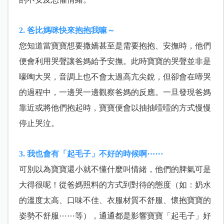
2. 爸比媽咪快來抱抱我嘛～
您知道當寶寶想要撒嬌甚至是需要抱抱、安撫時，他們
便會利用哭聲讓爸媽給予安撫。此時寶寶的哭聲並非是
嚎啕大哭，音調上也不會太過高亢尖銳，但卻會在啼哭
的過程中，一邊哭一邊觀察爸媽的反應。一旦發現爸媽
靠近或將他們抱起時，寶寶便會以抽抽噎噎的方式慢慢
停止哭泣。
3. 我也會有「起毛子」不好的時候啊⋯⋯
可別以為寶寶還小就不懂什麼叫情緒，他們的脾氣可是
大得很呢！從爸媽照料的方式到對待的態度（如：奶水
的溫度太高、口味不佳、衣服材質不舒服、懷抱寶寶的
姿勢不舒服⋯⋯等），通通都是影響寶寶「起毛子」好