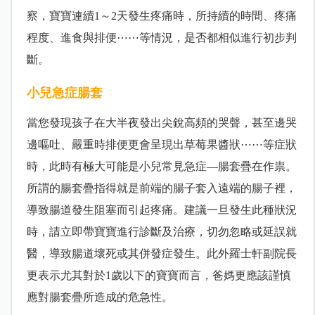
察，寶寶連續1～2天發生疼痛時，所持續的時間、疼痛
程度、進食與排便⋯⋯等情況，是否都相似進行初步判
斷。
小兒急症腸套
當您發現孩子在大半夜發出尖銳高頻的哭聲，甚至邊哭
邊嘔吐、嚴重時排便更會呈現出草莓果醬狀⋯⋯等症狀
時，此時有極大可能是小兒常見急症—腸套疊在作祟。
所謂的腸套疊指得就是前端的腸子套入遠端的腸子裡，
導致腸道發生阻塞而引起疼痛。建議一旦發生此種狀況
時，請立即帶寶寶進行診斷及治療，切勿忽略或延誤就
醫，導致腸道壞死或其併發症發生。此外羅士軒副院長
更表示尤其對於1歲以下的寶寶而言，爸媽更應該謹慎
應對腸套疊所造成的危急性。