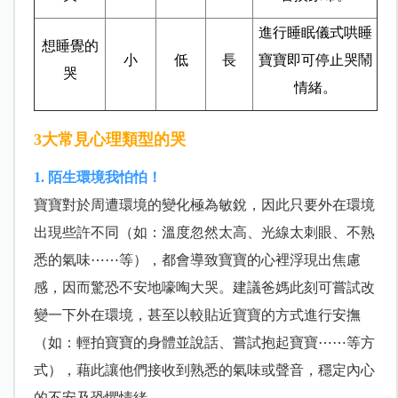
進行睡眠儀式哄睡
想睡覺的
小
低
長
寶寶即可停止哭鬧
哭
情緒。
3大常見心理類型的哭
1. 陌生環境我怕怕！
寶寶對於周遭環境的變化極為敏銳，因此只要外在環境
出現些許不同（如：溫度忽然太高、光線太刺眼、不熟
悉的氣味⋯⋯等），都會導致寶寶的心裡浮現出焦慮
感，因而驚恐不安地嚎啕大哭。建議爸媽此刻可嘗試改
變一下外在環境，甚至以較貼近寶寶的方式進行安撫
（如：輕拍寶寶的身體並說話、嘗試抱起寶寶⋯⋯等方
式），藉此讓他們接收到熟悉的氣味或聲音，穩定內心
的不安及恐懼情緒。