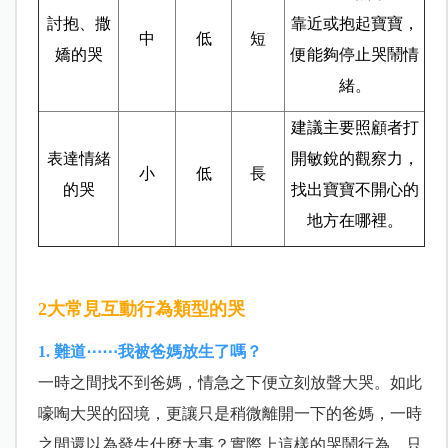
討抱、撒
靠近或抱起寶寶，
中
低
短
嬌的哭
便能夠停止哭鬧情
緒。
建議主要照顧者打
表達情緒
開敏銳的觀察力，
小
低
長
的哭
找出寶寶不開心的
地方在哪裡。
2大常見互動行為類型的哭
1. 難道⋯⋯我被爸媽放生了嗎？
一時之間找不到爸媽，情急之下便立刻放聲大哭。如此
嚎啕大哭的囧境，更讓只是稍微離開一下的爸媽，一時
之間還以為發生什麼大事？實際上這樣的哭鬧行為，只