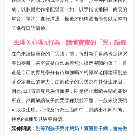
伴隨著不同階段的成長變化，再進一步將哭的表達轉化
成，以肢體動作搭配聲音（如：以手指或推開、簡易的
單音、單詞）進行溝通，最後才能夠逐漸學會以完整句
子進行口語溝通。
生理Ｘ心理X行為 讀懂寶寶的「哭」語錄
在尚未讀懂寶寶的「哭語」前，每對新手爸媽肯定視哭
聲如夢魘，甚至質疑自己為何無法搞定哭鬧的孩子，難
道是自己的育兒學分有待加強嗎？柯佩岑老師建議別急
著否定自己的努力，由於孩子的哭聲都有其發生原因，
因此找出寶寶究竟為何而哭，即是停止繼續哭鬧的關鍵
所在。然而解讀孩子的哭聲種類並不難，一般來說我們
可以從生理、心理及行為三面向中，歸納出不同型態、
特色的9種常見哭聲類型。
延伸閱讀：
別等到孩子哭才餵奶！寶寶肚子餓，會先做