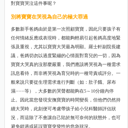
對寶寶哭泣這件事呢？
別將寶寶在哭視為自己的極大罪過
多數新手爸媽由於是第一次照顧寶寶，因此只要孩子有
任何情緒反應或表現時，都能夠輕易引起爸媽高度地緊
張及重視，尤其以寶寶大哭最為明顯。羅士軒副院長建
議，爸媽切勿以過度緊繃的心情面對育兒的一切，因為
寶寶大哭真的沒那麼嚴重，我們應該將哭視為一種需求
訊息看待，而非將哭視為育兒時的一種苛責或評分。一
般來說只要從生理需求進行判斷（如：肚子餓、尿布
濕⋯⋯等），大多數的哭聲都能夠在5～10分鐘內停
止。因此當您發現安撫寶寶的時間變長，但他們仍然持
續大哭時，此刻便可考慮帶孩子給小兒科醫師評估狀
況，而這除了不會讓自己陷於無可奈何的狀態外，也可
避免錯過或延誤寶寶突發性的危急狀況。