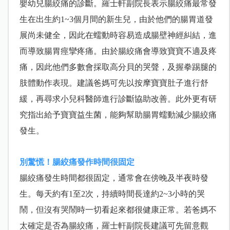
嬰幼兒腸絞痛的診斷。羅士軒副院長表示腸絞痛最常發
生在出生約1~3個月間的新生兒，由於他們的腸胃道發
展尚未健全，因此在蠕動時容易造成腸壁神經糾結，進
而導致腸胃痙攣疼痛。由於腸絞痛會導致寶寶不適及疼
痛，因此他們多數會採取高分貝的哭聲，及握拳踢腿的
肢體動作表現。建議爸媽可先以按摩寶寶肚子進行舒
緩，再尋求小兒科醫師進行診斷協助改善。此外更有研
究指出給予寶寶益生菌，能夠幫助腸胃蠕動減少腸絞痛
發生。
別驚慌！腸絞痛發作時間很固定
腸絞痛發生時間都很固定，通常會在傍晚及半夜時發
生。每天約有1至2次，持續時間長達約2~3小時的哭
鬧，但沒有哭鬧時一切看起來都很健康正常。若爸媽不
太確定是否為腸絞痛，羅士軒副院長建議可先留意觀