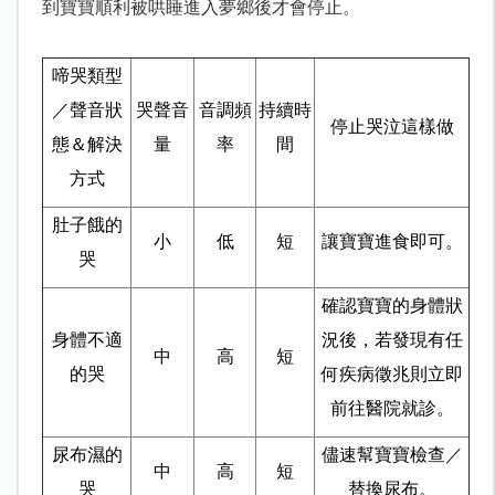
到寶寶順利被哄睡進入夢鄉後才會停止。
啼哭類型
／聲音狀
哭聲音
音調頻
持續時
停止哭泣這樣做
態＆解決
量
率
間
方式
肚子餓的
小
低
短
讓寶寶進食即可。
哭
確認寶寶的身體狀
身體不適
況後，若發現有任
中
高
短
的哭
何疾病徵兆則立即
前往醫院就診。
尿布濕的
儘速幫寶寶檢查／
中
高
短
哭
替換尿布。