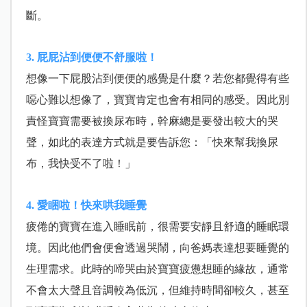
斷。
3. 屁屁沾到便便不舒服啦！
想像一下屁股沾到便便的感覺是什麼？若您都覺得有些
噁心難以想像了，寶寶肯定也會有相同的感受。因此別
責怪寶寶需要被換尿布時，幹麻總是要發出較大的哭
聲，如此的表達方式就是要告訴您：「快來幫我換尿
布，我快受不了啦！」
4. 愛睏啦！快來哄我睡覺
疲倦的寶寶在進入睡眠前，很需要安靜且舒適的睡眠環
境。因此他們會便會透過哭鬧，向爸媽表達想要睡覺的
生理需求。此時的啼哭由於寶寶疲憊想睡的緣故，通常
不會太大聲且音調較為低沉，但維持時間卻較久，甚至