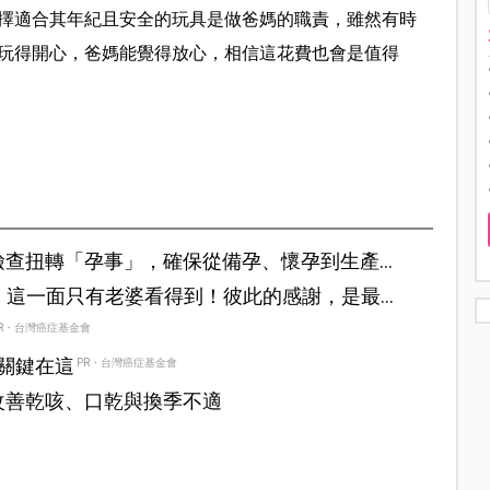
擇適合其年紀且安全的玩具是做爸媽的職責，雖然有時
玩得開心，爸媽能覺得放心，相信這花費也會是值得
檢查扭轉「孕事」，確保從備孕、懷孕到生產
音樂後，這一面只有老婆看得到！彼此的感謝，是最
R・台灣癌症基金會
？關鍵在這
PR・台灣癌症基金會
改善乾咳、口乾與換季不適