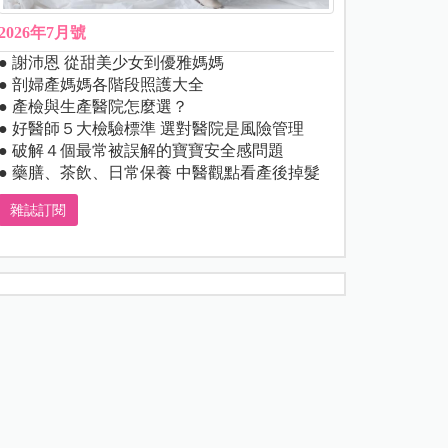
2026年7月號
● 謝沛恩 從甜美少女到優雅媽媽
● 剖婦產媽媽各階段照護大全
● 產檢與生產醫院怎麼選？
● 好醫師５大檢驗標準 選對醫院是風險管理
● 破解４個最常被誤解的寶寶安全感問題
● 藥膳、茶飲、日常保養 中醫觀點看產後掉髮
雜誌訂閱