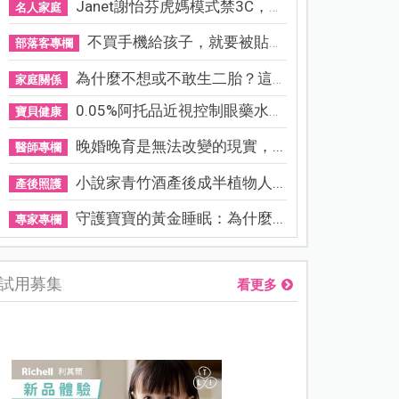
Janet謝怡芬虎媽模式禁3C，看...
名人家庭
不買手機給孩子，就要被貼「...
部落客專欄
為什麼不想或不敢生二胎？這8...
家庭關係
0.05%阿托品近視控制眼藥水納...
寶貝健康
晚婚晚育是無法改變的現實，...
醫師專欄
小說家青竹酒產後成半植物人...
產後照護
守護寶寶的黃金睡眠：為什麼...
專家專欄
試用募集
看更多