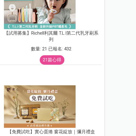
【試用募集】Richell利其爾 T.L.I第二代乳牙刷系
列
數量: 21 已報名: 432
21篇心得
【免費試吃】實心蛋捲 窗花綻放｜彌月禮盒