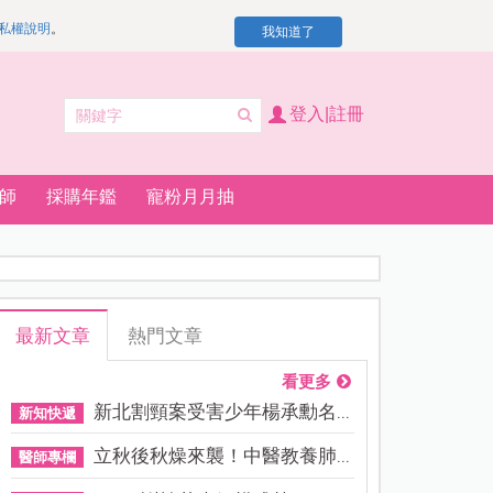
私權說明
。
我知道了
登入|註冊
師
採購年鑑
寵粉月月抽
最新文章
熱門文章
看更多
新北割頸案受害少年楊承勳名...
新知快遞
立秋後秋燥來襲！中醫教養肺...
醫師專欄