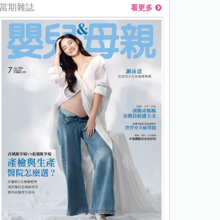
當期雜誌
看更多