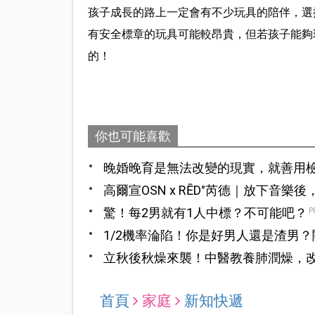
孩子成長的路上一定會有不少玩具的陪伴，選
有安全標章的玩具可能較昂貴，但若孩子能夠
的！
你也可能喜歡
晚婚晚育是無法改變的現實，就善用
都能順利前行
高爾宣OSN x RĒD°芮德｜放下
甜的情話
驚！每2男就有1人中標？不可能吧？
P
1/2機率淪陷！你是好男人還是渣男
立秋後秋燥來襲！中醫教養肺潤燥，
首頁
家庭
新知快遞