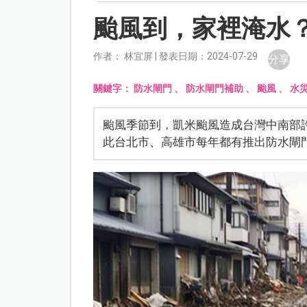
颱風到，家裡淹水
作者： 林宜屏 | 發表日期：2024-07-29
分享
關鍵字：
防水閘門
、
防水閘門補助
、
颱風
、
水
颱風季節到，凱米颱風造成台灣中南部
此台北市、高雄市每年都有推出防水閘