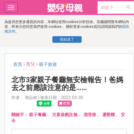
Toggle
navigation
為提供您更多優質的內容，本網站使用cookies分析技術。若繼續閱覽本網站內
容，即表示您同意我們使用 cookies， 關於更多cookies資訊請閱讀我們的
隱私
權說明
。
我知道了
首頁
育兒
親子旅遊
北市3家親子餐廳無安檢報告！爸媽
去之前應該注意的是……
作者： 周品攸 | 發表日期：2022-03-30
收藏
關鍵字：
親子餐廳
、
兒童遊戲設施
、
溜滑梯
、
盪鞦韆
、
安
全