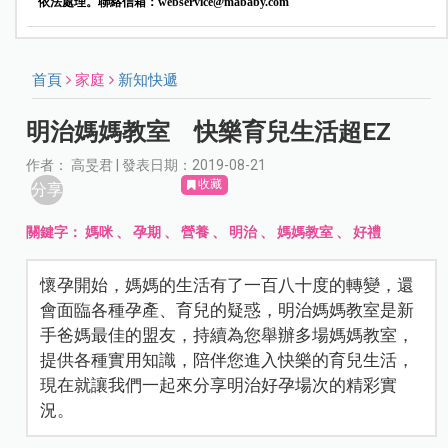
依法處理。聯絡信箱：
webservice@mababy.com
首頁
家庭
新知快遞
明治媽媽教室 快樂育兒生活超EZ
作者： 高旻君 | 發表日期：2019-08-21
收藏
分享
關鍵字：
媽咪
、
孕期
、
營養
、
明治
、
媽媽教室
、
好禮
懷孕開始，媽媽的生活有了一百八十度的轉變，還
會面臨各種孕產、育兒的疑惑，明治媽媽教室是新
手爸媽最佳的盟友，持續為您舉辦多場媽媽教室，
提供各種實用知識，陪伴您進入快樂的育兒生活，
現在就讓我們一起來分享明治好孕場次的精彩實
況。