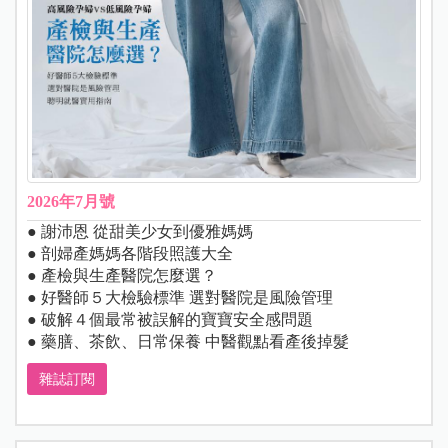
2026年7月號
● 謝沛恩 從甜美少女到優雅媽媽
● 剖婦產媽媽各階段照護大全
● 產檢與生產醫院怎麼選？
● 好醫師５大檢驗標準 選對醫院是風險管理
● 破解４個最常被誤解的寶寶安全感問題
● 藥膳、茶飲、日常保養 中醫觀點看產後掉髮
雜誌訂閱