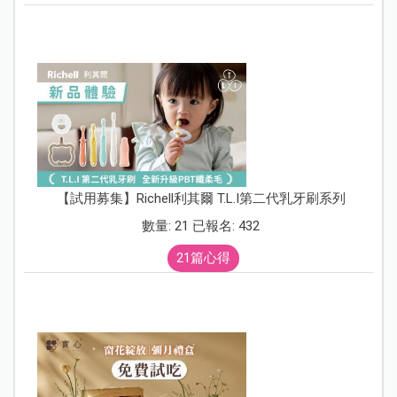
【試用募集】Richell利其爾 T.L.I第二代乳牙刷系列
數量: 21 已報名: 432
21篇心得