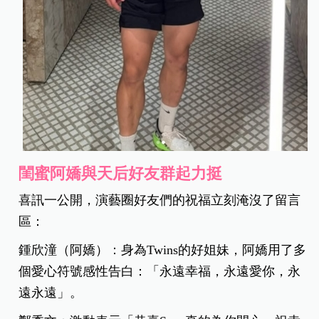
閨蜜阿嬌與天后好友群起力挺
喜訊一公開，演藝圈好友們的祝福立刻淹沒了留言
區：
鍾欣潼（阿嬌）：身為Twins的好姐妹，阿嬌用了多
個愛心符號感性告白：「永遠幸福，永遠愛你，永
遠永遠」。