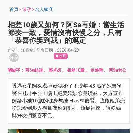
首頁
懷孕
名人家庭
相差10歲又如何？阿Sa再婚：當生活
節奏一致，愛情沒有快慢之分，只有
「恭喜你娶到我」的篤定
作者： 江睿毓 | 發表日期：2026-04-29
收藏
分享
關鍵字：
阿Sa結婚
、
蔡卓妍
、
相差10歲
、
姐弟戀
、
阿Sa老公
香港女星阿Sa蔡卓妍結婚了！現年 43 歲的她無預
警在社群平台上曬出絕美婚紗照與鑽戒，大方宣布
嫁給小她10歲的健身教練 Elvis林俊賢。這段姐弟戀
從認愛到步入禮堂僅約3個月，進展神速，讓粉絲
與好友們驚喜不已。