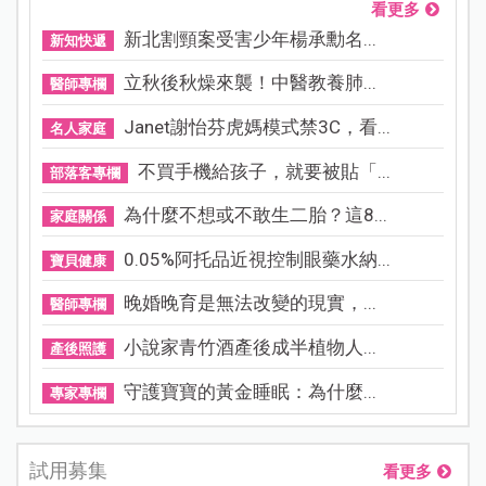
看更多
新北割頸案受害少年楊承勳名...
新知快遞
立秋後秋燥來襲！中醫教養肺...
醫師專欄
Janet謝怡芬虎媽模式禁3C，看...
名人家庭
不買手機給孩子，就要被貼「...
部落客專欄
為什麼不想或不敢生二胎？這8...
家庭關係
0.05%阿托品近視控制眼藥水納...
寶貝健康
晚婚晚育是無法改變的現實，...
醫師專欄
小說家青竹酒產後成半植物人...
產後照護
守護寶寶的黃金睡眠：為什麼...
專家專欄
試用募集
看更多