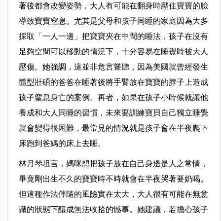
著後都會改變姿勢，大人有可能在翻身時壓住寶寶的臉
導致寶寶窒息。尤其是父母和孩子同睡的家庭因為大多
採取「一人一邊」把寶寶夾在中間的睡法，孩子在沒有
足夠空間可以移動的情況下，十分容易在睡覺時被大人
壓傷。她強調，這並非危言聳聽，因為美國就曾經發生
體型壯碩的爸爸在睡著後將手臂放在寶寶的脖子上造成
孩子窒息身亡的案例。再者，如果在孩子小時候就讓他
養成和大人同睡的習慣，未來要訓練寶貝自己獨立睡覺
就會變得很困難，最常見的情況就是孩子會在半夜爬下
床跑到爸媽的床上去睡。
林月琴坦言，媽咪想把孩子放在自己身邊是人之常情，
畢竟剛出生不久的寶寶時不時就會在半夜哭著要奶喝。
但這種作法伴隨的風險實在太大，大人很有可能在無意
識的狀態下釀成無法收拾的憾事。她建議，若擔心孩子