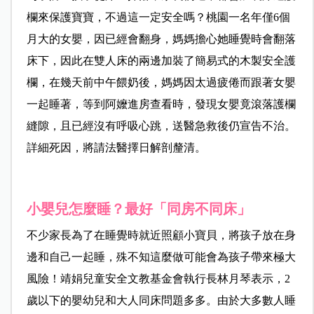
欄來保護寶寶，不過這一定安全嗎？桃園一名年僅6個
月大的女嬰，因已經會翻身，媽媽擔心她睡覺時會翻落
床下，因此在雙人床的兩邊加裝了簡易式的木製安全護
欄，在幾天前中午餵奶後，媽媽因太過疲倦而跟著女嬰
一起睡著，等到阿嬤進房查看時，發現女嬰竟滾落護欄
縫隙，且已經沒有呼吸心跳，送醫急救後仍宣告不治。
詳細死因，將請法醫擇日解剖釐清。
小嬰兒怎麼睡？最好「同房不同床」
不少家長為了在睡覺時就近照顧小寶貝，將孩子放在身
邊和自己一起睡，殊不知這麼做可能會為孩子帶來極大
風險！靖娟兒童安全文教基金會執行長林月琴表示，2
歲以下的嬰幼兒和大人同床問題多多。由於大多數人睡