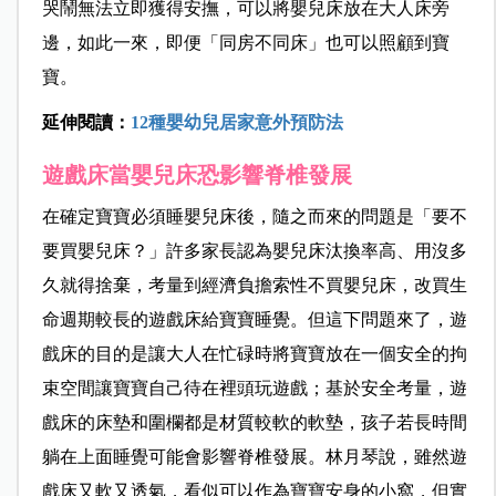
哭鬧無法立即獲得安撫，可以將嬰兒床放在大人床旁
邊，如此一來，即便「同房不同床」也可以照顧到寶
寶。
延伸閱讀：
12種嬰幼兒居家意外預防法
遊戲床當嬰兒床恐影響脊椎發展
在確定寶寶必須睡嬰兒床後，隨之而來的問題是「要不
要買嬰兒床？」許多家長認為嬰兒床汰換率高、用沒多
久就得捨棄，考量到經濟負擔索性不買嬰兒床，改買生
命週期較長的遊戲床給寶寶睡覺。但這下問題來了，遊
戲床的目的是讓大人在忙碌時將寶寶放在一個安全的拘
束空間讓寶寶自己待在裡頭玩遊戲；基於安全考量，遊
戲床的床墊和圍欄都是材質較軟的軟墊，孩子若長時間
躺在上面睡覺可能會影響脊椎發展。林月琴說，雖然遊
戲床又軟又透氣，看似可以作為寶寶安身的小窩，但實