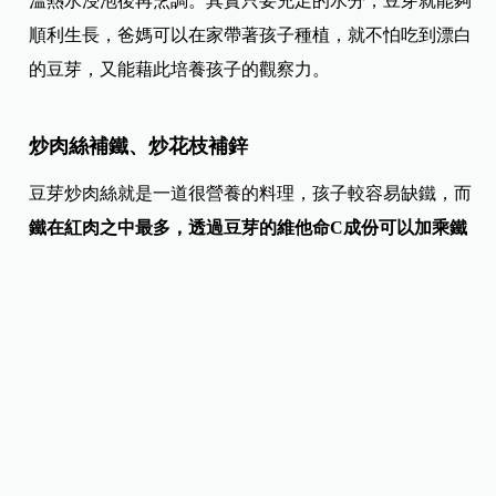
溫熱水浸泡後再烹調。其實只要充足的水分，豆芽就能夠
順利生長，爸媽可以在家帶著孩子種植，就不怕吃到漂白
的豆芽，又能藉此培養孩子的觀察力。
炒肉絲補鐵、炒花枝補鋅
豆芽炒肉絲就是一道很營養的料理，孩子較容易缺鐵，而
鐵在紅肉之中最多，透過豆芽的維他命C成份可以加乘鐵
質的吸收效果
。豆芽也可以炒花枝，花枝含有礦物質鋅，
有研究指出過動症與缺乏鐵與鋅有關。
香酥好吃！銀芽麵線煎
把豆芽放在麵糊裡，再加入紅蘿蔔、雞蛋做成煎餅，不僅
口感香香酥酥，豆芽的維生素C還能保護維生素A和E，讓
紅蘿蔔發揮效用，營養滿分！