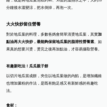
鐘；或是將地瓜葉泡在約40、50度的溫熱水之中，大約10
分鐘後水溫變涼，把水倒掉，再泡一次。
大火快炒留住營養
對於地瓜葉的料理，多數爸媽會簡單清燙地瓜葉，其實
加
點油再大火快炒，最能夠保留地瓜葉的脂溶性營養素
。如
果真的想要川燙，燙完之後再加點油，才容易攝取營養。
有趣新吃法！瓜瓜親子餅
以切片地瓜當成餅，夾住以地瓜葉做的內餡，是增加纖維
也增加澱粉的作法，是既有飽足感又有新鮮感的有趣吃
法。
食材：