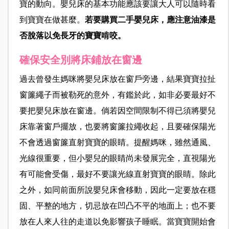
寶的動向。嬰兒床的基本功能應該要讓大人可以隨時看
到寶寶在做甚麼。
若要購買二手嬰兒床，應注意油漆是
否脫落以免長牙的寶寶啃咬。
確保安全別將床鋪放在窗邊
過去曾發生媽咪將嬰兒床放在窗戶旁邊，結果寶寶拉扯
窗簾繩子而被勒死的意外，有鑑於此，如非必要最好不
要把嬰兒床放在窗邊。倘若因空間限制不得已須將嬰兒
床靠著窗戶擺放，也要將窗簾拉繩收起，且要確保陽光
不會透過窗簾直射寶寶的眼睛。提醒媽咪，雖然通風、
光線很重要，但小嬰兒的眼睛尚未發展完全，直視陽光
有可能會受傷，最好不要讓光線直射寶寶的眼睛。除此
之外，如同前面所說嬰兒床會移動，因此一定要放在穩
固、平整的地方，切忌放在凹凸不平的地面上；也不要
放在人來人往的走道以免影響孩子睡眠。當寶寶開始會