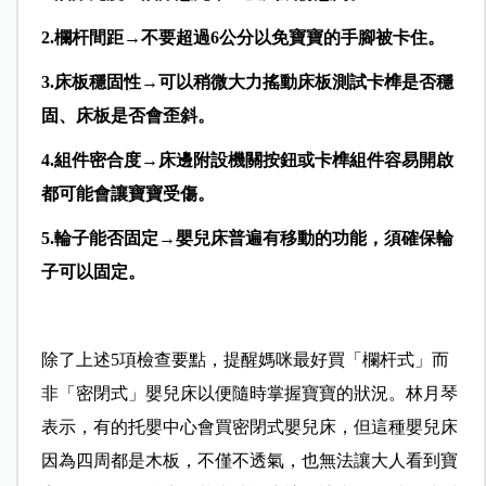
2.欄杆間距→不要超過6
公分以免寶寶的手腳被卡住。
3.床板穩固性→可以稍微大力搖動床板測試卡榫是否穩
固、床板是否會歪斜。
4.組件密合度→床邊附設機關按鈕或卡榫組件容易開啟
都可能會讓寶寶受傷。
5.輪子能否固定→嬰兒床普遍有移動的功能，須確保輪
子可以固定。
除了上述5項檢查要點，提醒媽咪最好買「欄杆式」而
非「密閉式」嬰兒床以便隨時掌握寶寶的狀況。林月琴
表示，有的托嬰中心會買密閉式嬰兒床，但這種嬰兒床
因為四周都是木板，不僅不透氣，也無法讓大人看到寶