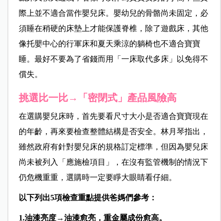
際上並不適合當作嬰兒床。嬰幼兒的骨骼尚未固定，必
須睡在稍硬的床墊上才能保護脊椎，除了遊戲床，其他
像托嬰中心的行軍床和夏天乘涼的躺椅也不適合寶寶
睡。最好不要為了省錢而用「一床取代多床」以免得不
償失。
挑選比一比→「密閉式」產品風險高
在選購嬰兒床時，首先要看尺寸大小是否適合寶寶現在
的年齡，再來要檢查整體結構是否安全。林月琴指出，
雖然政府有針對嬰兒床的規格訂定標準，但因為嬰兒床
尚未被列入「應施檢項目」，在沒有監管機制的情況下
仍危機重重，選購時一定要睜大眼睛看仔細。
以下列出5
項檢查重點提供爸媽們參考：
1.油漆亮度→油漆愈亮，重金屬成份愈高。