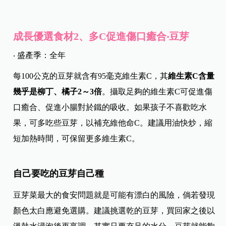
成長
優選食材2、多C促進傷口癒合‧豆芽
‧ 盛產季：全年
每100公克的豆芽就含有95毫克維生素C，其
維生素C含量
幾乎是柳丁、橘子2～3倍
。攝取足夠的維生素C可促進傷
口癒合、促進小腸對於鐵的吸收。如果孩子不喜歡吃水
果，可多吃些豆芽，以補充維他命C。建議用油快炒，縮
短加熱時間，可保留更多維生素C。
自己要吃的豆芽自己種
豆芽菜最大的食安問題就是可能有漂白的風險，倘若發現
顏色太白應避免選購。建議挑選乾的豆芽，買回家之後以