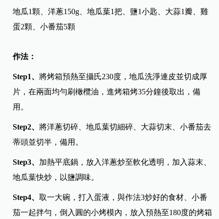
地瓜1顆、洋蔥150g、地瓜葉1把、鹽1小匙、大蒜1瓣、雞
蛋2顆、小番茄5顆
作法：
Step1
、
將烤箱預熱至攝氏230度，地瓜洗淨連皮並切成厚
片，在兩面均勻刷橄欖油，進烤箱烤35分鐘後取出，備
用。
Step2
、
將洋蔥切碎、地瓜葉切細碎、大蒜切末、小番茄去
蒂頭並切半，備用。
Step3
、
加熱平底鍋，放入洋蔥炒至軟化透明，加入蒜末、
地瓜葉快炒，以鹽調味。
Step4
、
取一大碗，打入蛋液，與作法3炒好的食材、小番
茄一起拌勻，倒入圓的小烤模內，放入預熱至180度的烤箱