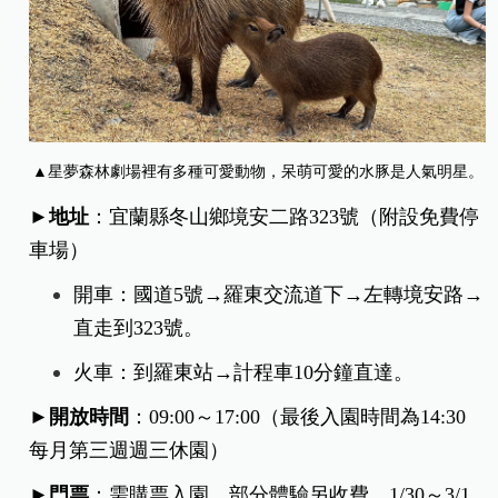
▲星夢森林劇場裡有多種可愛動物，呆萌可愛的水豚是人氣明星。
►地址
：宜蘭縣冬山鄉境安二路323號（附設免費停
車場）
開車：國道5號→羅東交流道下→左轉境安路→
直走到323號。
火車：到羅東站→計程車10分鐘直達。
►開放時間
：09:00～17:00（最後入園時間為14:30
每月第三週週三休園）
►門票
：需購票入園，部分體驗另收費，1/30～3/1