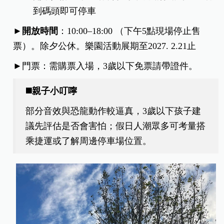
到碼頭即可停車
►開放時間
：10:00–18:00 （下午5點現場停止售
票）。除夕公休。樂園活動展期至2027. 2.21止
►門票：需購票入場，3歲以下免票請帶證件。
◼️親子小叮嚀
部分音效與恐龍動作較逼真，3歲以下孩子建
議先評估是否會害怕；假日人潮眾多可考量搭
乘捷運或了解周邊停車場位置。