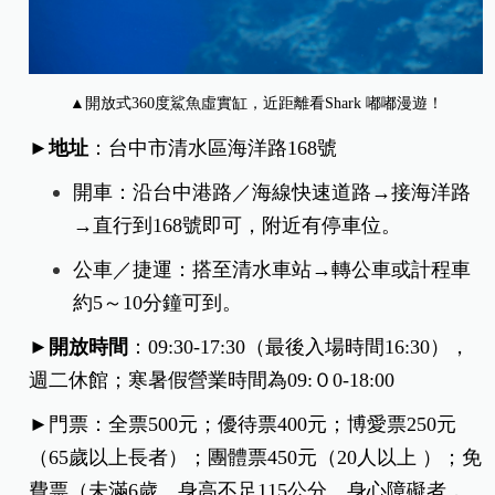
▲開放式360度鯊魚虛實缸，近距離看Shark 嘟嘟漫遊！
►地址
：台中市清水區海洋路168號
開車：沿台中港路／海線快速道路→接海洋路
→直行到168號即可，附近有停車位。
公車／捷運：搭至清水車站→轉公車或計程車
約5～10分鐘可到。
►開放時間
：09:30-17:30（最後入場時間16:30），
週二休館；寒暑假營業時間為09:０0-18:00
►門票：全票500元；優待票400元；博愛票250元
（65歲以上長者）；團體票450元（20人以上 ）；免
費票（未滿6歲、身高不足115公分、身心障礙者，