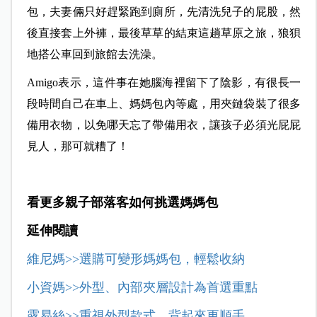
包，夫妻倆只好趕緊跑到廁所，先清洗兒子的屁股，然
後直接套上外褲，最後草草的結束這趟草原之旅，狼狽
地搭公車回到旅館去洗澡。
Amigo
表示，這件事在她腦海裡留下了陰影，有很長一
段時間自己在車上、媽媽包內等處，用夾鏈袋裝了很多
備用衣物，以免哪天忘了帶備用衣，讓孩子必須光屁屁
見人，那可就糟了！
看更多親子部落客如何挑選媽媽包
延伸閱讀
維尼媽>>選購可變形媽媽包，輕鬆收納
小資媽>>外型、內部夾層設計為首選重點
露易絲>>重視外型款式，背起來更順手