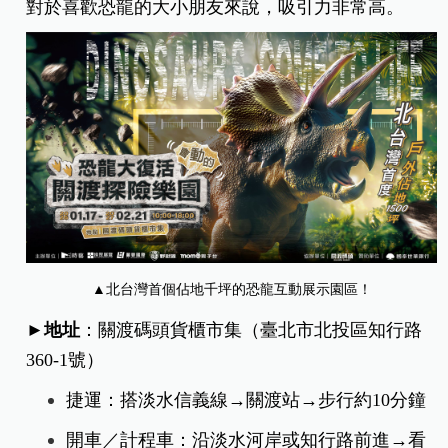
對於喜歡恐龍的大小朋友來說，吸引力非常高。
▲北台灣首個佔地千坪的恐龍互動展示園區！
►地址
：關渡碼頭貨櫃市集（臺北
市北投區知行路
360-1號）
捷運：搭淡水信義線→關渡站→步行約10分鐘
開車／計程車：沿淡水河岸或知行路前進→看