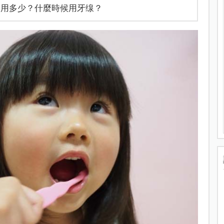
 用多少？什麼時候用牙缐？