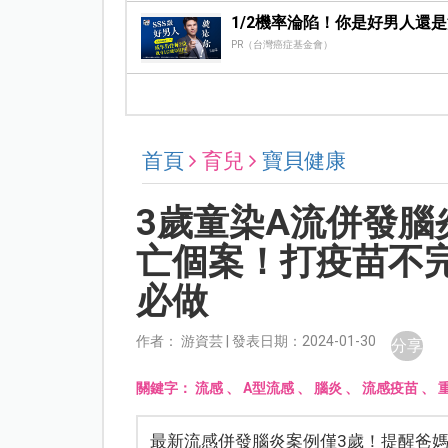
1/2機率淪陷！你是好男人還
PR（台灣癌症基金會）
首頁
育兒
寶貝健康
3歲童染A流併發
亡個案！打疫苗不
必做
作者： 游資芸 | 發表日期：2024-01-30
分享
關鍵字：
流感
、
A型流感
、
腦炎
、
流感疫苗
、
最新流感併發腦炎案例僅3歲！提醒爸