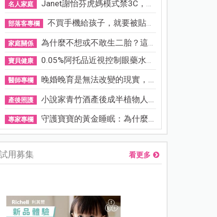
Janet謝怡芬虎媽模式禁3C，看...
名人家庭
不買手機給孩子，就要被貼「...
部落客專欄
為什麼不想或不敢生二胎？這8...
家庭關係
0.05%阿托品近視控制眼藥水納...
寶貝健康
晚婚晚育是無法改變的現實，...
醫師專欄
小說家青竹酒產後成半植物人...
產後照護
守護寶寶的黃金睡眠：為什麼...
專家專欄
試用募集
看更多