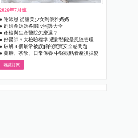
2026年7月號
● 謝沛恩 從甜美少女到優雅媽媽
● 剖婦產媽媽各階段照護大全
● 產檢與生產醫院怎麼選？
● 好醫師５大檢驗標準 選對醫院是風險管理
● 破解４個最常被誤解的寶寶安全感問題
● 藥膳、茶飲、日常保養 中醫觀點看產後掉髮
雜誌訂閱