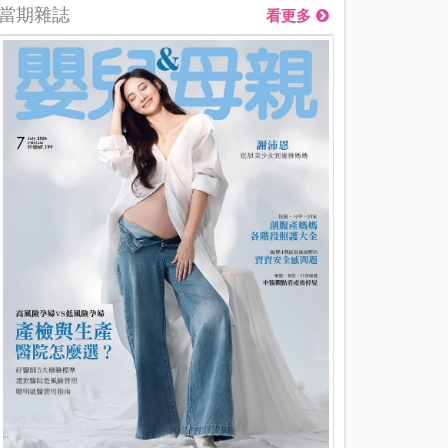
當期雜誌
看更多