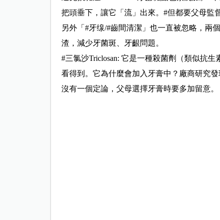
把頭垂下，讓它「流」出來。#但都要父母監
另外「#牙缐/#齒間清潔」也一直被忽略，兩
渣，減少牙菌斑、牙齦問題。
#三氯沙Triclosan: 它是一種殺菌劑（
看得到。它為什麼會加入牙膏中？廠商研究發
沒有一個定論，父母選擇牙膏時要多加留意。