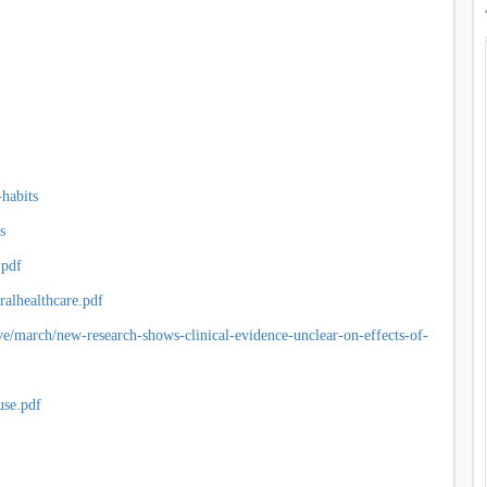
habits
s
.pdf
ralhealthcare.pdf
ve/march/new-research-shows-clinical-evidence-unclear-on-effects-of-
use.pdf