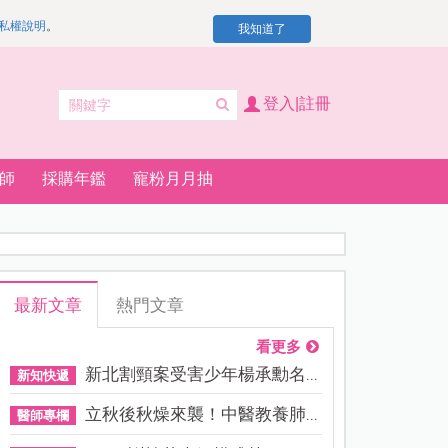
私權說明
。
我知道了
登入|註冊
師
採購年鑑
寵粉月月抽
最新文章
熱門文章
看更多
新北割頸案受害少年楊承勳名...
新知快遞
立秋後秋燥來襲！中醫教養肺...
醫師專欄