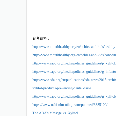
參考資料：
http://www.mouthhealthy.org/en/babies-and-kids/healthy-
http://www.mouthhealthy.org/en/babies-and-kids/concern
http://www.aapd.org/media/policies_guidelines/p_xylitol
http://www.aapd.org/media/policies_guidelines/g_infanto
http://www.ada.org/en/publications/ada-news/2015-archi
xylitol-products-preventing-dental-carie
http://www.aapd.org/media/policies_guidelines/g_xylitol
https://www.ncbi.nlm.nih.gov/m/pubmed/3385100/
The ADA’s Message vs. Xylitol