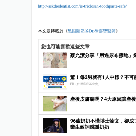
http://askthedentist.com/is-triclosan-toothpaste-safe/
本文章轉載於《
黑眼圈奶爸Dr.徐嘉賢醫師
》
您也可能喜歡這些文章
蔡允潔分享「用過尿布擦地」
驚！每2男就有1人中標？不可
PR（台灣癌症基金會）
產後皮膚癢嗎？4大原因讓產
96歲奶奶不懂博士論文，卻
業生致詞感謝奶奶