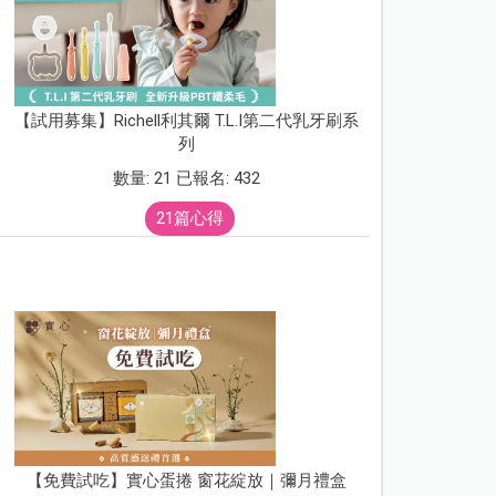
【試用募集】Richell利其爾 T.L.I第二代乳牙刷系
列
數量: 21 已報名: 432
21篇心得
【免費試吃】實心蛋捲 窗花綻放｜彌月禮盒