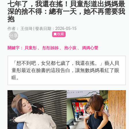
七年了，我還在搖！貝童彤道出媽媽最
深的捨不得：總有一天，她不再需要我
抱
作者： 王佳琦 | 發表日期：2026-05-15
收藏
分享
關鍵字：
貝童彤
、
彤彤姊姊
、
抱小孩
、
媽媽心聲
「想不到吧，女兒都七歲了，我還在搖。」藝人貝
童彤最近在臉書的這段告白，讓無數媽媽看紅了眼
眶。