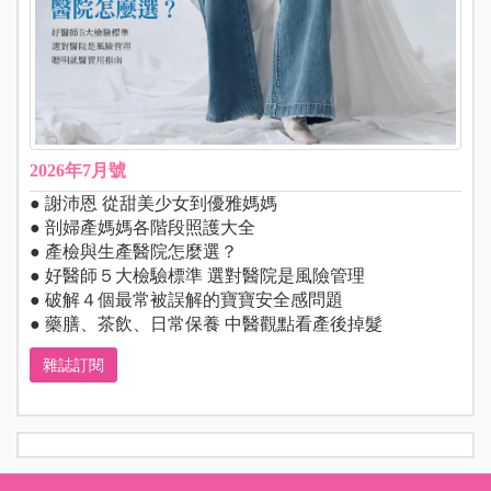
2026年7月號
● 謝沛恩 從甜美少女到優雅媽媽
● 剖婦產媽媽各階段照護大全
● 產檢與生產醫院怎麼選？
● 好醫師５大檢驗標準 選對醫院是風險管理
● 破解４個最常被誤解的寶寶安全感問題
● 藥膳、茶飲、日常保養 中醫觀點看產後掉髮
雜誌訂閱