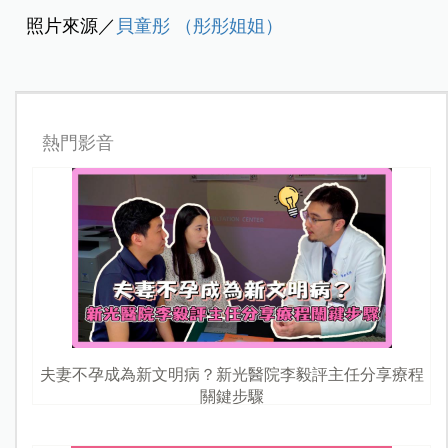
照片來源／
貝童彤 （彤彤姐姐）
熱門影音
夫妻不孕成為新文明病？新光醫院李毅評主任分享療程
關鍵步驟