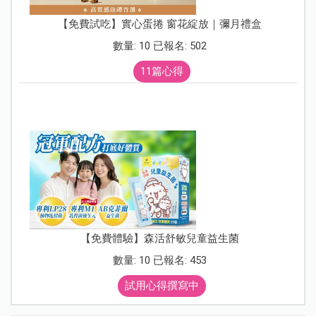
【免費試吃】實心蛋捲 窗花綻放｜彌月禮盒
數量: 10 已報名: 502
11篇心得
【免費體驗】森活舒敏兒童益生菌
數量: 10 已報名: 453
試用心得撰寫中