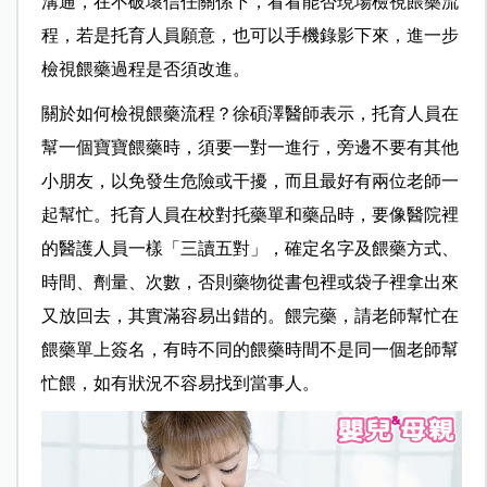
溝通，在不破壞信任關係下，看看能否現場檢視餵藥流
程，若是托育人員願意，也可以手機錄影下來，進一步
檢視餵藥過程是否須改進。
關於如何檢視餵藥流程？徐碩澤醫師表示，托育人員在
幫一個寶寶餵藥時，須要一對一進行，旁邊不要有其他
小朋友，以免發生危險或干擾，而且最好有兩位老師一
起幫忙。托育人員在校對托藥單和藥品時，要像醫院裡
的醫護人員一樣「三讀五對」，確定名字及餵藥方式、
時間、劑量、次數，否則藥物從書包裡或袋子裡拿出來
又放回去，其實滿容易出錯的。餵完藥，請老師幫忙在
餵藥單上簽名，有時不同的餵藥時間不是同一個老師幫
忙餵，如有狀況不容易找到當事人。