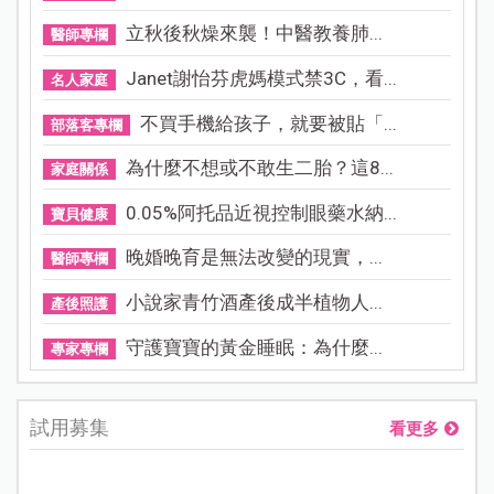
立秋後秋燥來襲！中醫教養肺...
醫師專欄
Janet謝怡芬虎媽模式禁3C，看...
名人家庭
不買手機給孩子，就要被貼「...
部落客專欄
為什麼不想或不敢生二胎？這8...
家庭關係
0.05%阿托品近視控制眼藥水納...
寶貝健康
晚婚晚育是無法改變的現實，...
醫師專欄
小說家青竹酒產後成半植物人...
產後照護
守護寶寶的黃金睡眠：為什麼...
專家專欄
試用募集
看更多