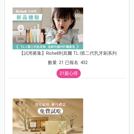
【試用募集】Richell利其爾 T.L.I第二代乳牙刷系列
數量: 21 已報名: 432
21篇心得