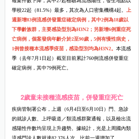
報案件數下降，其中27起檢驗為流感陽性，發生地點以
學校22起（81.5%）最多，其次為人口密集機構4起。
上
週新增83例流感併發重症確定病例，其中2例為18歲以
下學齡族群，主要感染型別為H3N2；另新增6例重症死
亡病例，個案發病年齡介於2至90歲，5例有慢性病史，
1例曾接種本流感季疫苗，感染型別均為H3N2。
本流感
季（去年7月1日起）截至目前累計760例流感併發重症
確定病例，其中79例死亡。
2歲童未接種流感疫苗，併發重症死亡
疾病管制署公布，上週（6月4日至6月10日）門、急診
的就診人數、上呼吸道／類流感群聚通報，以及檢出流
感陽性件數均呈現上升趨勢。據統計，光是上周國內類
流感門診人數就達82,376人次，比前一週增加了