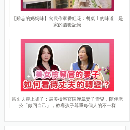
【難忘的媽媽味】食農作家番紅花：餐桌上的味道，是
家的溫暖記憶
當丈夫穿上裙子：最美檢察官陳漢章妻子雪兒，陪伴老
公「做回自己」，教導孩子尊重每個人的不一樣