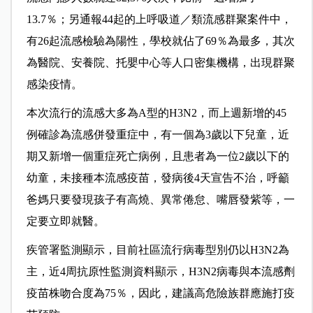
13.7％；另通報44起的上呼吸道／類流感群聚案件中，
有26起流感檢驗為陽性，學校就佔了69％為最多，其次
為醫院、安養院、托嬰中心等人口密集機構，出現群聚
感染疫情。
本次流行的流感大多為A型的H3N2，而上週新增的45
例確診為流感併發重症中，有一個為3歲以下兒童，近
期又新增一個重症死亡病例，且患者為一位2歲以下的
幼童，未接種本流感疫苗，發病後4天宣告不治，呼籲
爸媽只要發現孩子有高燒、異常倦怠、嘴唇發紫等，一
定要立即就醫。
疾管署監測顯示，目前社區流行病毒型別仍以H3N2為
主，近4周抗原性監測資料顯示，H3N2病毒與本流感劑
疫苗株吻合度為75％，因此，建議高危險族群應施打疫