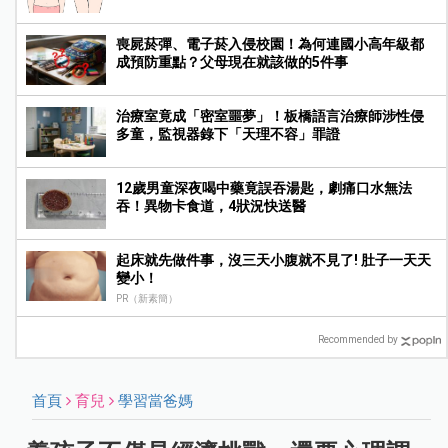
喪屍菸彈、電子菸入侵校園！為何連國小高年級都
成預防重點？父母現在就該做的5件事
治療室竟成「密室噩夢」！板橋語言治療師涉性侵
多童，監視器錄下「天理不容」罪證
12歲男童深夜喝中藥竟誤吞湯匙，劇痛口水無法
吞！異物卡食道，4狀況快送醫
起床就先做件事，沒三天小腹就不見了! 肚子一天天
變小！
PR（新素簡）
Recommended by
首頁
育兒
學習當爸媽