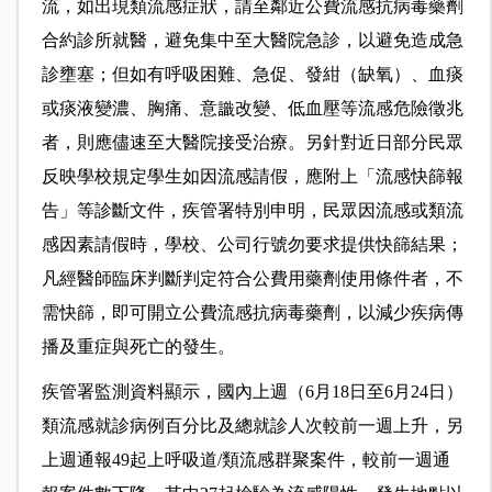
流，如出現類流感症狀，請至鄰近公費流感抗病毒藥劑
合約診所就醫，避免集中至大醫院急診，以避免造成急
診壅塞；但如有呼吸困難、急促、發紺（缺氧）、血痰
或痰液變濃、胸痛、意識改變、低血壓等流感危險徵兆
者，則應儘速至大醫院接受治療。另針對近日部分民眾
反映學校規定學生如因流感請假，應附上「流感快篩報
告」等診斷文件，疾管署特別申明，民眾因流感或類流
感因素請假時，學校、公司行號勿要求提供快篩結果；
凡經醫師臨床判斷判定符合公費用藥劑使用條件者，不
需快篩，即可開立公費流感抗病毒藥劑，以減少疾病傳
播及重症與死亡的發生。
疾管署監測資料顯示，國內上週（6月18日至6月24日）
類流感就診病例百分比及總就診人次較前一週上升，另
上週通報49起上呼吸道/類流感群聚案件，較前一週通