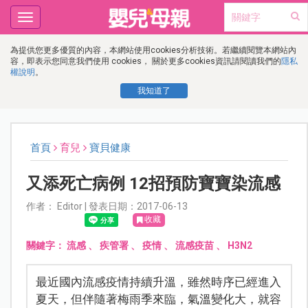
Toggle
navigation
為提供您更多優質的內容，本網站使用cookies分析技術。若繼續閱覽本網站內
容，即表示您同意我們使用 cookies， 關於更多cookies資訊請閱讀我們的
隱私
權說明
。
我知道了
首頁
育兒
寶貝健康
又添死亡病例 12招預防寶寶染流感
作者： Editor | 發表日期：2017-06-13
收藏
關鍵字：
流感
、
疾管署
、
疫情
、
流感疫苗
、
H3N2
最近國內流感疫情持續升溫，雖然時序已經進入
夏天，但伴隨著梅雨季來臨，氣溫變化大，就容