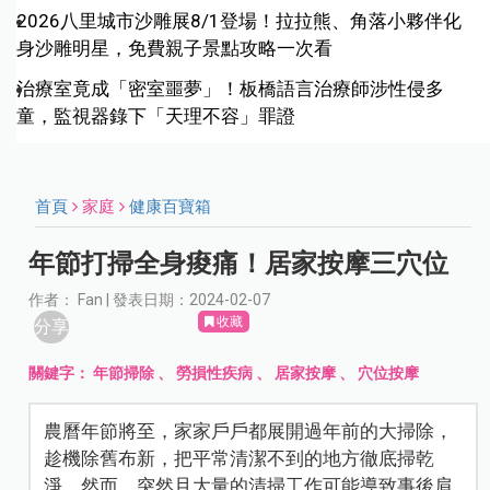
2026八里城市沙雕展8/1登場！拉拉熊、角落小夥伴化
身沙雕明星，免費親子景點攻略一次看
治療室竟成「密室噩夢」！板橋語言治療師涉性侵多
童，監視器錄下「天理不容」罪證
首頁
家庭
健康百寶箱
年節打掃全身痠痛！居家按摩三穴位
作者： Fan | 發表日期：2024-02-07
收藏
分享
關鍵字：
年節掃除
、
勞損性疾病
、
居家按摩
、
穴位按摩
農曆年節將至，家家戶戶都展開過年前的大掃除，
趁機除舊布新，把平常清潔不到的地方徹底掃乾
淨。然而，突然且大量的清掃工作可能導致事後肩