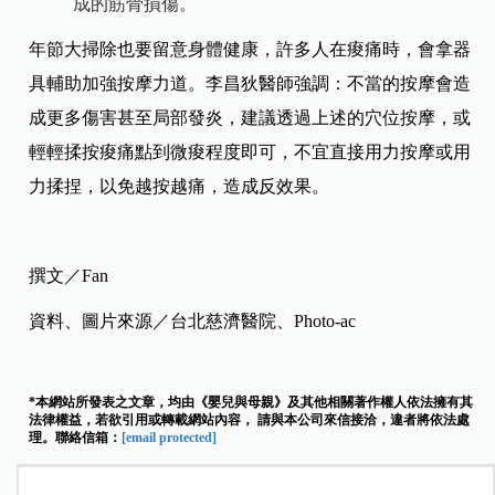
成的筋骨損傷。
年節大掃除也要留意身體健康，許多人在痠痛時，會拿器
具輔助加強按摩力道。李昌狄醫師強調：不當的按摩會造
成更多傷害甚至局部發炎，建議透過上述的穴位按摩，或
輕輕揉按痠痛點到微痠程度即可，不宜直接用力按摩或用
力揉捏，以免越按越痛，造成反效果。
撰文／Fan
資料、圖片來源／台北慈濟醫院、Photo-ac
*本網站所發表之文章，均由《嬰兒與母親》及其他相關著作權人依法擁有其
法律權益，若欲引用或轉載網站內容， 請與本公司來信接洽，違者將依法處
理。聯絡信箱：
[email protected]