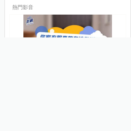
熱門影音
你家衣服真的有洗乾淨嗎？醫師教戰衣物清潔訣竅