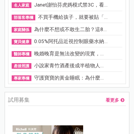
Janet謝怡芬虎媽模式禁3C，看...
名人家庭
不買手機給孩子，就要被貼「...
部落客專欄
為什麼不想或不敢生二胎？這8...
家庭關係
0.05%阿托品近視控制眼藥水納...
寶貝健康
晚婚晚育是無法改變的現實，...
醫師專欄
小說家青竹酒產後成半植物人...
產後照護
守護寶寶的黃金睡眠：為什麼...
專家專欄
試用募集
看更多