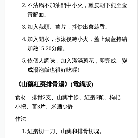
不沾鍋不加油開中小火，雞皮朝下煎至金
黃翻面。
加入蒜頭、薑片，拌炒出薑蒜香。
加入開水，煮滾後轉小火，蓋上鍋蓋持續
加熱15-20分鐘。
依個人調味，加入滿滿蔥花，即完成。變
成湯泡飯也很好吃喔!
《山藥紅棗排骨湯》(電鍋版)
食材：排骨2支、山藥半條、紅棗6顆、枸杞一
小把、薑3片、米酒少許
作法：
紅棗切一刀、山藥和排骨切塊。