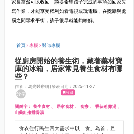
家長當然可以收回，談妥希望孩子完成的事項如回家先
寫作業，才能享受權利如看電視或玩電腦，在獎勵與處
罰之間尋求平衡，孩子很早就能夠瞭解。
首頁
專欄
醫師專欄
從廚房開始的養生術，藏著藥材寶
庫的冰箱，居家常見養生食材有哪
些？
作者： 馬光醫療網 | 發表日期：2025-11-27
收藏
分享
關鍵字：
養生食材
、
居家食材
、
食療
、
香蒜蔥雞湯
、
山藥紅棗排骨湯
食衣住行民生四大需求中以「食」為首，且