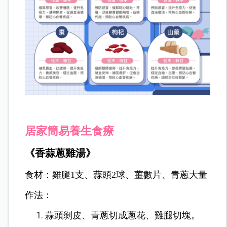
居家簡易養生食療
《香蒜蔥雞湯》
食材：雞腿1支、蒜頭2球、薑數片、青蔥大量
作法：
蒜頭剝皮、青蔥切成蔥花、雞腿切塊。