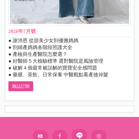
2026年7月號
● 謝沛恩 從甜美少女到優雅媽媽
● 剖婦產媽媽各階段照護大全
● 產檢與生產醫院怎麼選？
● 好醫師５大檢驗標準 選對醫院是風險管理
● 破解４個最常被誤解的寶寶安全感問題
● 藥膳、茶飲、日常保養 中醫觀點看產後掉髮
雜誌訂閱