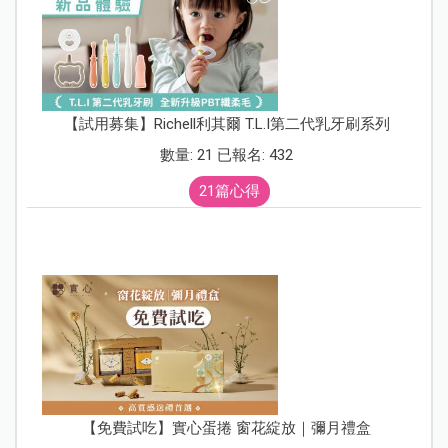
【試用募集】Richell利其爾 T.L.I第二代乳牙刷系列
數量: 21 已報名: 432
21篇心得
【免費試吃】實心蛋捲 窗花綻放｜彌月禮盒