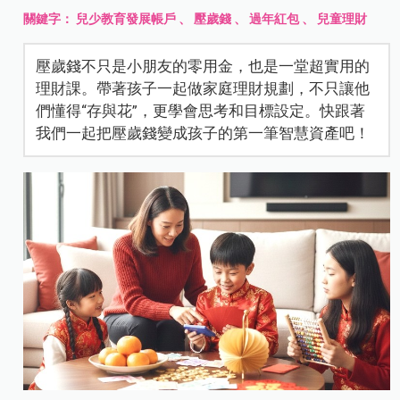
關鍵字：
兒少教育發展帳戶
、
壓歲錢
、
過年紅包
、
兒童理財
壓歲錢不只是小朋友的零用金，也是一堂超實用的
理財課。帶著孩子一起做家庭理財規劃，不只讓他
們懂得“存與花”，更學會思考和目標設定。快跟著
我們一起把壓歲錢變成孩子的第一筆智慧資產吧！