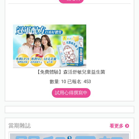
【免費體驗】森活舒敏兒童益生菌
數量: 10 已報名: 453
試用心得撰寫中
當期雜誌
看更多