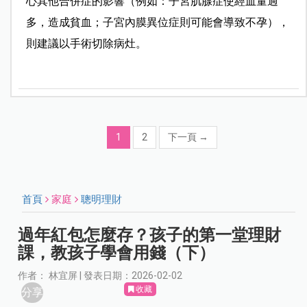
心其他合併症的影響（例如：子宮肌腺症使經血量過
多，造成貧血；子宮內膜異位症則可能會導致不孕），
則建議以手術切除病灶。
1
2
下一頁
→
首頁
家庭
聰明理財
過年紅包怎麼存？孩子的第一堂理財
課，教孩子學會用錢（下）
作者： 林宜屏 | 發表日期：2026-02-02
收藏
分享