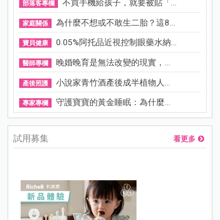
不買手機給孩子，就要被貼「...
部落客專欄
為什麼不想或不敢生二胎？這8...
家庭關係
0.05%阿托品近視控制眼藥水納...
寶貝健康
晚婚晚育是無法改變的現實，...
醫師專欄
小說家青竹酒產後成半植物人...
產後照護
守護寶寶的黃金睡眠：為什麼...
專家專欄
試用募集
看更多