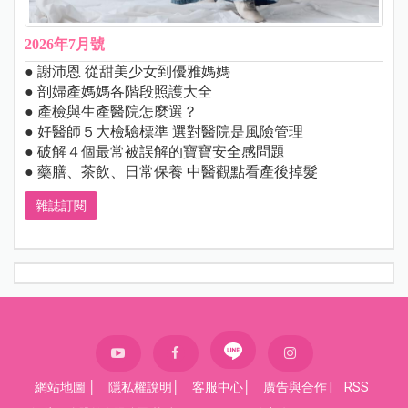
2026年7月號
● 謝沛恩 從甜美少女到優雅媽媽
● 剖婦產媽媽各階段照護大全
● 產檢與生產醫院怎麼選？
● 好醫師５大檢驗標準 選對醫院是風險管理
● 破解４個最常被誤解的寶寶安全感問題
● 藥膳、茶飲、日常保養 中醫觀點看產後掉髮
雜誌訂閱
網站地圖
│
隱私權說明
│
客服中心
│
廣告與合作
|
RSS