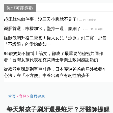
你也可能喜歡
起床就先做件事，沒三天小腹就不見了! ...
PR・新素簡
減肥首選，檸檬加它，堅持一週，腰細了，...
PR・新素簡
怪獸低調升格二寶爸！從大女兒「泳泳」到二寶，那份
「不設限」的愛始終如一
96歲奶奶不懂博士論文，卻成了最重要的秘密共同作
者！台灣女孩代表柏克萊博士畢業生致詞感謝奶奶
從露營車環島到單車壯遊，日本導遊爸爸的戶外教養4
心法：在「不方便」中養出獨立有韌性的孩子
首頁
育兒
寶貝健康
每天幫孩子刷牙還是蛀牙？牙醫師提醒