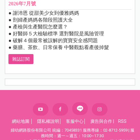
2026年7月號
● 謝沛恩 從甜美少女到優雅媽媽
● 剖婦產媽媽各階段照護大全
● 產檢與生產醫院怎麼選？
● 好醫師５大檢驗標準 選對醫院是風險管理
● 破解４個最常被誤解的寶寶安全感問題
● 藥膳、茶飲、日常保養 中醫觀點看產後掉髮
雜誌訂閱
網站地圖
│
隱私權說明
│
客服中心
│
廣告與合作
|
RSS
婦幼網路股份有限公司 統編：70458331 服務專線：02-8712-5959 | 服
務時間：週一～週五：10:00~17:30