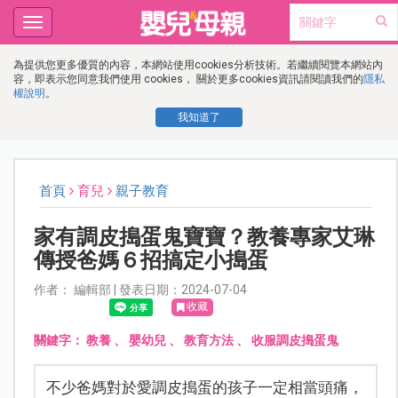
Toggle
navigation
為提供您更多優質的內容，本網站使用cookies分析技術。若繼續閱覽本網站內
容，即表示您同意我們使用 cookies， 關於更多cookies資訊請閱讀我們的
隱私
權說明
。
我知道了
首頁
育兒
親子教育
家有調皮搗蛋鬼寶寶？教養專家艾琳
傳授爸媽６招搞定小搗蛋
作者： 編輯部 | 發表日期：2024-07-04
收藏
關鍵字：
教養
、
嬰幼兒
、
教育方法
、
收服調皮搗蛋鬼
不少爸媽對於愛調皮搗蛋的孩子一定相當頭痛，