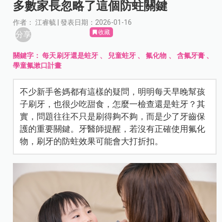
多數家長忽略了這個防蛀關鍵
作者： 江睿毓 | 發表日期：2026-01-16
收藏
分享
關鍵字：
每天刷牙還是蛀牙
、
兒童蛀牙
、
氟化物
、
含氟牙膏
、
學童氟漱口計畫
不少新手爸媽都有這樣的疑問，明明每天早晚幫孩
子刷牙，也很少吃甜食，怎麼一檢查還是蛀牙？其
實，問題往往不只是刷得夠不夠，而是少了牙齒保
護的重要關鍵。牙醫師提醒，若沒有正確使用氟化
物，刷牙的防蛀效果可能會大打折扣。