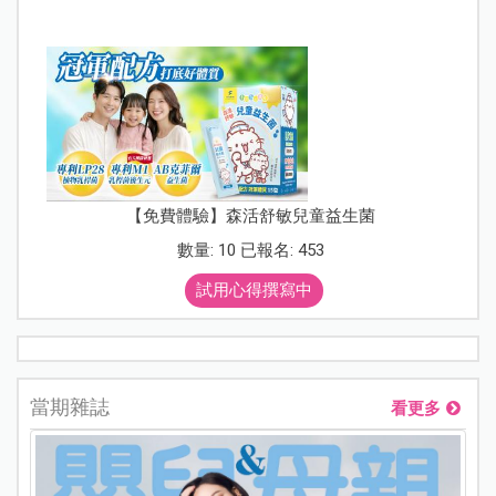
【免費體驗】森活舒敏兒童益生菌
數量: 10 已報名: 453
試用心得撰寫中
當期雜誌
看更多