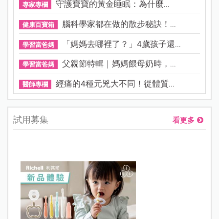
守護寶寶的黃金睡眠：為什麼...
專家專欄
腦科學家都在做的散步秘訣！...
健康百寶箱
「媽媽去哪裡了？」4歲孩子還...
學習當爸媽
父親節特輯｜媽媽餵母奶時，...
學習當爸媽
經痛的4種元兇大不同！從體質...
醫師專欄
試用募集
看更多