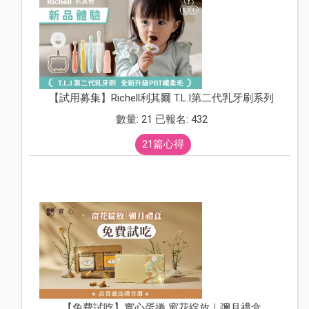
【試用募集】Richell利其爾 T.L.I第二代乳牙刷系列
數量: 21 已報名: 432
21篇心得
【免費試吃】實心蛋捲 窗花綻放｜彌月禮盒