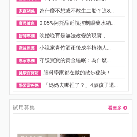
為什麼不想或不敢生二胎？這8...
家庭關係
0.05%阿托品近視控制眼藥水納...
寶貝健康
晚婚晚育是無法改變的現實，...
醫師專欄
小說家青竹酒產後成半植物人...
產後照護
守護寶寶的黃金睡眠：為什麼...
專家專欄
腦科學家都在做的散步秘訣！...
健康百寶箱
「媽媽去哪裡了？」4歲孩子還...
學習當爸媽
試用募集
看更多