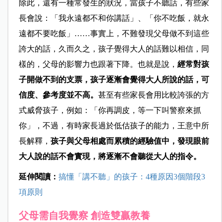
除此，還有一種常發生的狀況，當孩子不聽話，有些家
長會說：「我永遠都不和你講話」、「你不吃飯，就永
遠都不要吃飯」……事實上，不難發現父母做不到這些
誇大的話，久而久之，孩子覺得大人的話難以相信，同
樣的，父母的影響力也跟著下降。也就是說，
經常對孩
子開做不到的支票，孩子逐漸會覺得大人所說的話，可
信度、參考度並不高。
甚至有些家長會用比較誇張的方
式威脅孩子，例如：「你再調皮，等一下叫警察來抓
你」，不過，有時家長過於低估孩子的能力，王意中所
長解釋，
孩子與父母相處而累積的經驗值中，發現眼前
大人說的話不會實現，將逐漸不會聽從大人的指令。
延伸閱讀：
搞懂「講不聽」的孩子：4種原因3個階段3
項原則
父母需自我覺察 創造雙贏教養