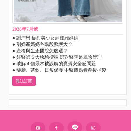
2026年7月號
● 謝沛恩 從甜美少女到優雅媽媽
● 剖婦產媽媽各階段照護大全
● 產檢與生產醫院怎麼選？
● 好醫師５大檢驗標準 選對醫院是風險管理
● 破解４個最常被誤解的寶寶安全感問題
● 藥膳、茶飲、日常保養 中醫觀點看產後掉髮
雜誌訂閱