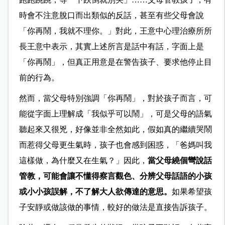
時會不注意脫口而出類似的反話，甚至有些父母會說
「你再鬧，我就不理你。」對此，王意中心理治療所所
長王意中表示，其實上述所言是話中有話，字面上是
「你再鬧」，但真正用意是在警告孩子、要求他停止目
前的行為。
然而，當父母特別強調「你再鬧」，對於孩子而言，可
能從字面上理解成「我似乎可以鬧」，可是父母的語氣
聽起來又很兇，好像並非全然如此，假如真的繼續哭鬧
而惹得父母更生氣時，孩子也會感到困惑，「爸媽叫我
這樣做，為什麼又在生氣？」因此，
當父母繞個彎說話
管教，可能會讓不懂得察言觀色、分辨父母話語的小孩
或小小孩誤解，不了解大人欲傳達的意思。
如果希望孩
子安靜或做該做的事情，較好的做法是直接告訴孩子。