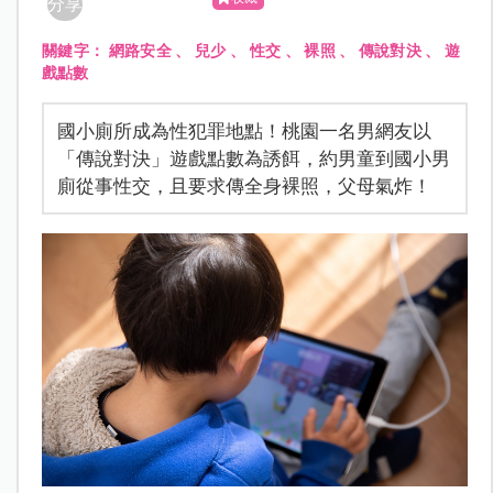
分享
關鍵字：
網路安全
、
兒少
、
性交
、
裸照
、
傳說對決
、
遊
戲點數
國小廁所成為性犯罪地點！桃園一名男網友以
「傳說對決」遊戲點數為誘餌，約男童到國小男
廁從事性交，且要求傳全身裸照，父母氣炸！