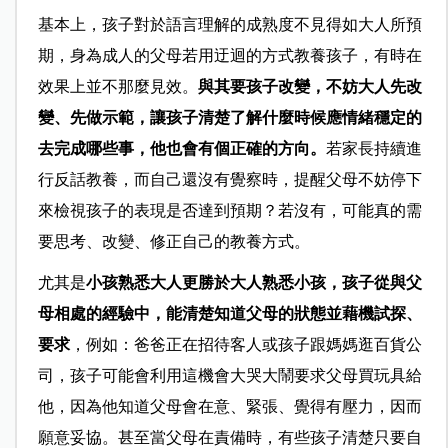
基本上，孩子對於語言理解的成熟度不見得如大人所預
期，身為成人的父母若用迂迴的方式教養孩子，有時在
效果上並不那麼見效。
與其要孩子改變，不妨大人先改
變、先做示範，讓孩子清楚了解什麼時候應情緒穩定的
去完成哪些事，他也會有個正確的方向。
若家長持續進
行反話教養，而自己還沒有覺察時，提醒父母不妨停下
來檢視孩子的表現是否達到預期？若沒有，可能真的需
要思考、改變、修正自己的教養方式。
尤其是
小孩熟悉大人更勝於大人熟悉小孩，孩子從與父
母相處的經驗中，能清楚知道父母的狀態並藉機試探、
要求
，例如：爸爸正在招待客人或孩子跟媽媽逛百貨公
司，孩子可能會利用這機會大哭大鬧要求父母買玩具給
他，因為他知道父母會在意、緊張、覺得有壓力，因而
願意妥協。甚至當父母在責備時，有些孩子清楚只要自