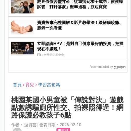
納豆依依苦盡甘來！從重病到求子成功：依依曝
試管「打針落淚」艱辛過程，淚迎寶寶
寶寶按摩完整圖解＆影片教學法！緩解腸絞痛、
脹氣一次看懂
立即諮詢HPV！是對自己健康最好的投資，把握
現在不嫌晚！
PR（台灣癌症基金會）
Recommended by
首頁
育兒
學習當爸媽
桃園某國小男童被「傳說對決」遊戲
點數誘騙廁所性交、拍裸照得逞！網
路保護必教孩子6點
作者： 游資芸 | 發表日期：2026-02-10
收藏