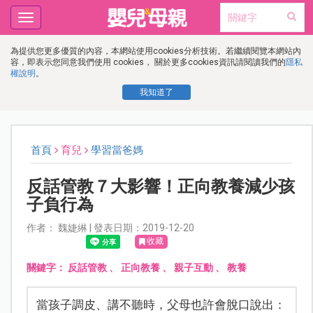
Toggle
navigation
為提供您更多優質的內容，本網站使用cookies分析技術。若繼續閱覽本網站內
容，即表示您同意我們使用 cookies， 關於更多cookies資訊請閱讀我們的
隱私
權說明
。
我知道了
首頁
育兒
學習當爸媽
反話管教７大影響！正向教養減少孩
子負行為
作者： 魏婕綝 | 發表日期：2019-12-20
收藏
關鍵字：
反話管教
、
正向教養
、
親子互動
、
教養
當孩子調皮、講不聽時，父母也許會脫口說出：