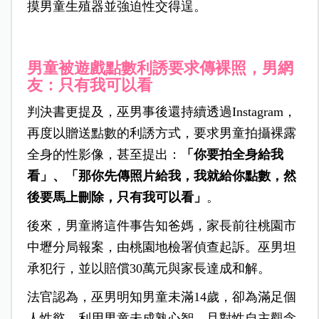
摸男童生殖器並強迫性交得逞。
男童被遊戲點數利誘要求傳裸照，男網
友：只有我可以看
判決書更提及，巫男事後還持續透過Instagram，
再度以贈送點數的利誘方式，要求男童拍攝裸露
全身的性影像，甚至提出：
「你要拍全身給我
看」、「那你先傳照片給我，我就給你點數，然
後要馬上刪除，只有我可以看」
。
後來，男童將這件事告知爸媽，家長前往桃園市
中壢分局報案，由桃園地檢署偵查起訴。巫男坦
承犯行，並以賠償30萬元與家長達成和解。
法官認為，巫男明知男童未滿14歲，卻為滿足個
人性慾，利用男童未成熟心智，且對性自主觀念