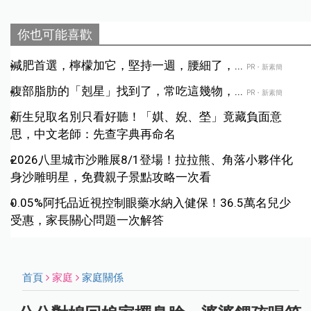
你也可能喜歡
減肥首選，檸檬加它，堅持一週，腰細了，...
PR・新素簡
腹部脂肪的「剋星」找到了，常吃這幾物，...
PR・新素簡
新生兒取名別只看好聽！「娸、婗、塋」竟藏負面意
思，中文老師：先查字典再命名
2026八里城市沙雕展8/1登場！拉拉熊、角落小夥伴化
身沙雕明星，免費親子景點攻略一次看
0.05%阿托品近視控制眼藥水納入健保！36.5萬名兒少
受惠，家長關心問題一次解答
首頁
家庭
家庭關係