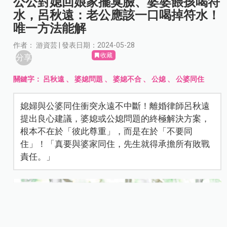
公公對媳回娘家擺臭臉、婆婆餵孩喝符
水，呂秋遠：老公應該一口喝掉符水！
唯一方法能解
作者： 游資芸 | 發表日期：2024-05-28
收藏
分享
關鍵字：
呂秋遠
、
婆媳問題
、
婆媳不合
、
公媳
、
公婆同住
媳婦與公婆同住衝突永遠不中斷！離婚律師呂秋遠
提出良心建議，婆媳或公媳問題的終極解決方案，
根本不在於「彼此尊重」，而是在於「不要同
住」！「真要與婆家同住，先生就得承擔所有敗戰
責任。」