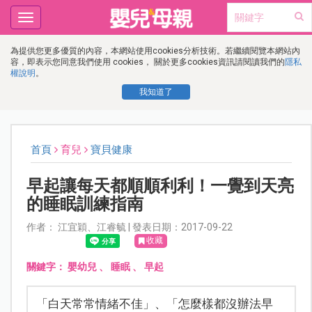
Toggle
navigation
為提供您更多優質的內容，本網站使用cookies分析技術。若繼續閱覽本網站內
容，即表示您同意我們使用 cookies， 關於更多cookies資訊請閱讀我們的
隱私
權說明
。
我知道了
首頁
育兒
寶貝健康
早起讓每天都順順利利！一覺到天亮
的睡眠訓練指南
作者： 江宜穎、江睿毓 | 發表日期：2017-09-22
收藏
關鍵字：
嬰幼兒
、
睡眠
、
早起
「白天常常情緒不佳」、「怎麼樣都沒辦法早