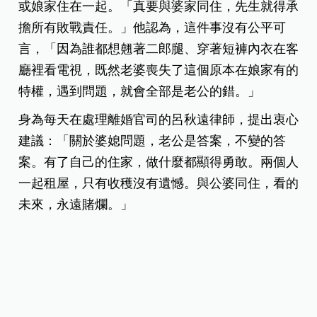
或娘家住在一起。「真要與婆家同住，先生就得承
擔所有敗戰責任。」他認為，這件事沒有公平可
言，「因為誰都想翹著二郎腿、穿著短褲內衣在客
廳裡看電視，既然老婆喪失了這個原本在娘家有的
特權，遇到問題，就會全部是老公的錯。」
身為每天在處理離婚官司的呂秋遠律師，提出衷心
建議：「關於婆媳問題，老公是答案，不變的答
案。有了自己的住家，做什麼都顯得勇敢。兩個人
一起租屋，只有收穫沒有遺憾。與公婆同住，看的
未來，永遠賭爛。」
整理／游資芸
圖片來源：photoAC
（本文由呂秋遠律師授權改寫刊登：
原文連結
）