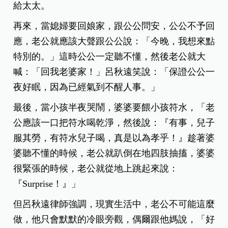
給太太。
再來，當媳婦要回娘家，跟公公問安，公公不予回
應，老公就應該大聲跟公公說：「今晚，我想來點
特別的。」這時公公一定聽不懂，然後老公就大
喊：「回我老婆家！」呂秋遠笑說：「保證公公一
夜好眠，因為已經氣到不醒人事。」
最後，當小孩半夜哭鬧，婆婆要餵小孩符水，「老
公應該一口把符水喝乾淨，然後說：『有事，兒子
服其勞，有符水兒子喝，真是以為孝乎！』趁著婆
婆聽不懂的時候，老公就趴倒在地四肢抽搐，婆婆
很緊張的時候，老公就從地上跳起來說：
『Surprise！』」
但呂秋遠律師強調，現實生活中，老公不可能這麼
做，他只會默默的冷眼旁觀，偶爾跟他媽說，「好