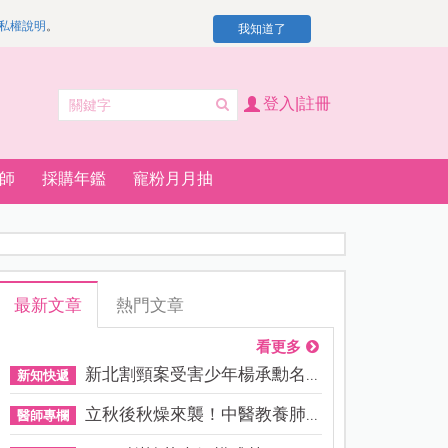
私權說明
。
我知道了
登入|註冊
師
採購年鑑
寵粉月月抽
最新文章
熱門文章
看更多
新北割頸案受害少年楊承勳名...
新知快遞
立秋後秋燥來襲！中醫教養肺...
醫師專欄