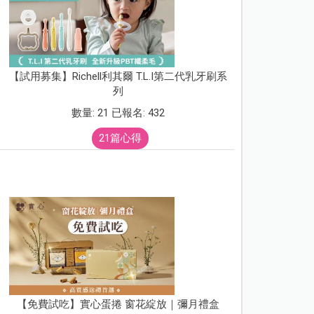
【試用募集】Richell利其爾 T.L.I第二代乳牙刷系
列
數量: 21 已報名: 432
21篇心得
【免費試吃】實心蛋捲 窗花綻放｜彌月禮盒