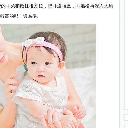
寶的耳朵稍微往後方拉，把耳道拉直，耳溫槍再深入大約
度較高的那一邊為準。