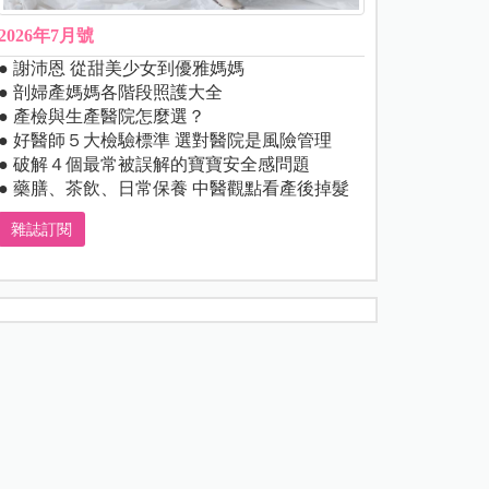
2026年7月號
● 謝沛恩 從甜美少女到優雅媽媽
● 剖婦產媽媽各階段照護大全
● 產檢與生產醫院怎麼選？
● 好醫師５大檢驗標準 選對醫院是風險管理
● 破解４個最常被誤解的寶寶安全感問題
● 藥膳、茶飲、日常保養 中醫觀點看產後掉髮
雜誌訂閱