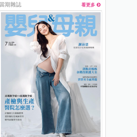
當期雜誌
看更多