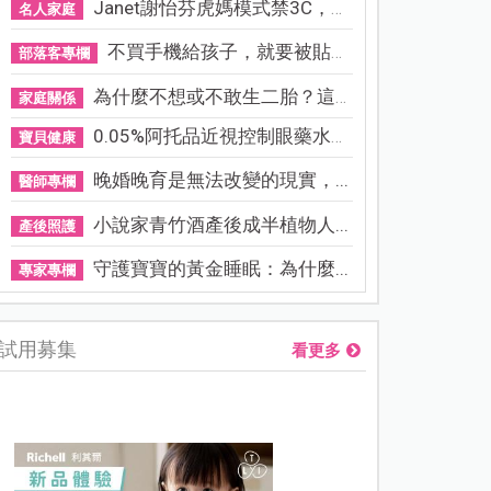
Janet謝怡芬虎媽模式禁3C，看...
名人家庭
不買手機給孩子，就要被貼「...
部落客專欄
為什麼不想或不敢生二胎？這8...
家庭關係
0.05%阿托品近視控制眼藥水納...
寶貝健康
晚婚晚育是無法改變的現實，...
醫師專欄
小說家青竹酒產後成半植物人...
產後照護
守護寶寶的黃金睡眠：為什麼...
專家專欄
試用募集
看更多