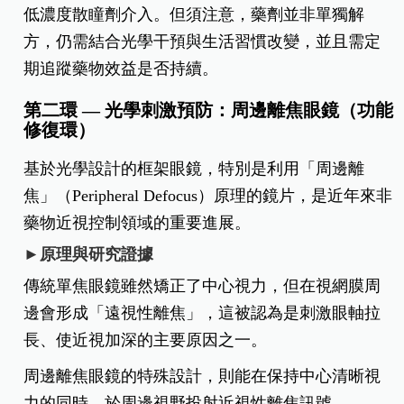
低濃度散瞳劑介入。但須注意，藥劑並非單獨解
方，仍需結合光學干預與生活習慣改變，並且需定
期追蹤藥物效益是否持續。
第二環 — 光學刺激預防：周邊離焦眼鏡（功能
修復環）
基於光學設計的框架眼鏡，特別是利用「周邊離
焦」（Peripheral Defocus）原理的鏡片，是近年來非
藥物近視控制領域的重要進展。
►原理與研究證據
傳統單焦眼鏡雖然矯正了中心視力，但在視網膜周
邊會形成「遠視性離焦」，這被認為是刺激眼軸拉
長、使近視加深的主要原因之一。
周邊離焦眼鏡的特殊設計，則能在保持中心清晰視
力的同時，於周邊視野投射近視性離焦訊號