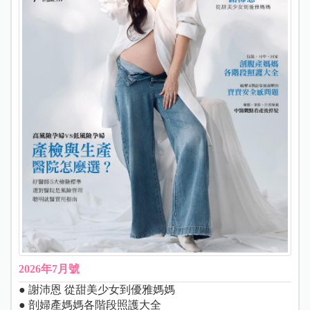
2026年7月號
● 謝沛恩 從甜美少女到優雅媽媽
● 剖婦產媽媽各階段照護大全