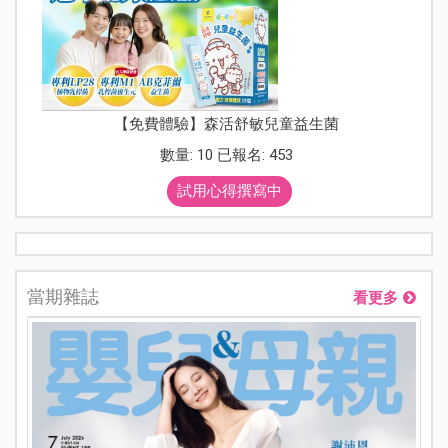
【免費體驗】森活舒敏兒童益生菌
數量: 10 已報名: 453
試用心得撰寫中
當期雜誌
看更多