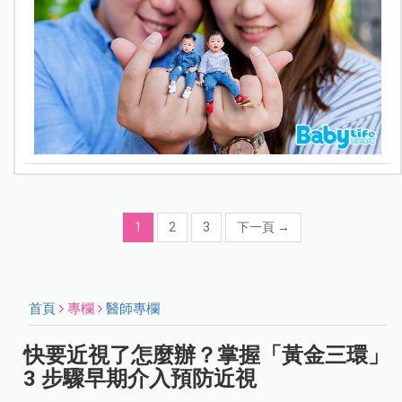
1
2
3
下一頁
→
首頁
專欄
醫師專欄
快要近視了怎麼辦？掌握「黃金三環」
3 步驟早期介入預防近視