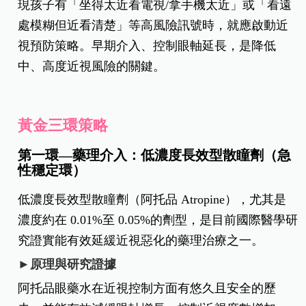
現孩子有「坐得太近看電視/拿手機太近」或「看遠
處模糊但近看清楚」等高風險訊號時，就應啟動近
視預防策略。早期介入、控制眼軸延長，是降低
中、高度近視風險的關鍵。
黃金三環策略
第一環—藥理介入：低濃度長效型散瞳劑（急
性穩定環）
低濃度長效型散瞳劑（阿托品 Atropine），尤其是
濃度約在 0.01%至 0.05%的劑型，是目前國際醫學研
究證實能有效延緩近視惡化的藥理治療之一。
►原理與研究證據
阿托品眼藥水在近視控制方面有悠久且安全的歷