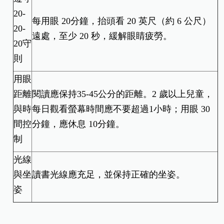
20-
每用眼 20分鐘，抬頭看 20 英尺（約 6 公尺）
20-
遠處，至少 20 秒，緩解眼睛疲勞。
20守
則
用眼
距離
閱讀應保持35-45公分的距離。2 歲以上兒童，
與時
每日觀看螢幕時間應不要超過1小時；用眼 30
間控
分鐘，應休息 10分鐘。
制
光線
與坐
讀書光線應充足，並保持正確的坐姿。
姿