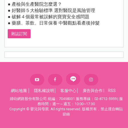
● 產檢與生產醫院怎麼選？
● 好醫師５大檢驗標準 選對醫院是風險管理
● 破解４個最常被誤解的寶寶安全感問題
● 藥膳、茶飲、日常保養 中醫觀點看產後掉髮
雜誌訂閱
網站地圖
│
隱私權說明
│
客服中心
│
廣告與合作
|
RSS
婦幼網路股份有限公司 統編：70458331 服務專線：02-8712-5959 | 服
務時間：週一～週五：10:00~17:30
Copyright © 嬰兒與母親. All rights reserved. 版權所有，禁止擅自轉貼
節錄