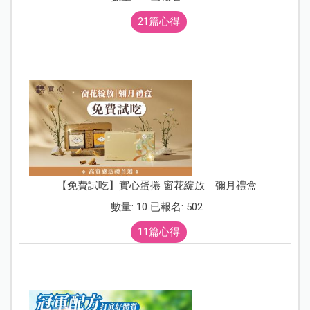
21篇心得
【免費試吃】實心蛋捲 窗花綻放｜彌月禮盒
數量: 10 已報名: 502
11篇心得