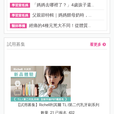
「媽媽去哪裡了？」4歲孩子還...
學習當爸媽
父親節特輯｜媽媽餵母奶時，...
學習當爸媽
經痛的4種元兇大不同！從體質...
醫師專欄
試用募集
看更多
【試用募集】Richell利其爾 T.L.I第二代乳牙刷系列
數量: 21 已報名: 432