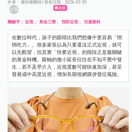
作者： 陳韵臻醫師 | 發表日期：2026-03-30
收藏
分享
關鍵字：
近視
、
黃金三環
、
預防近視
、
兒童眼科
在數位時代，孩子的眼睛比我們想像中更容易「悄
悄吃力」。很多家長以為只要還沒正式近視，就可
以先觀望，但其實「快要近視」的階段正是最關鍵
的黃金時機。眼軸的微小延長往往在不知不覺中發
生，若不及早介入，近視度數可能快速加深，甚至
發展成中高度近視，增加長期視網膜併發症風險。