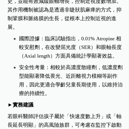
史，並能有效減緩眼軸增長，控制近視度數增加。
其作用機制被認為是透過非睫狀肌麻痺的方式，抑
制鞏膜和脈絡膜的生長，從根本上控制近視的進
展。
國際證據：臨床試驗指出，0.01% Atropine 相
較安慰劑，在改變屈光度（SER）和眼軸長度
（Axial length）方面具備統計學顯著效益。
安全性考量：相較於高濃度散瞳劑，低濃度劑
型能顯著降低畏光、近距離視力模糊等副作
用，因此更適合學齡兒童長期使用，以維持治
療的持續性。
►實務建議
若眼科醫師評估孩子屬於「快速度數上升」或「軸
長延長明顯」的高風險族群，可考慮在監控下啟動