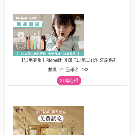
【試用募集】Richell利其爾 T.L.I第二代乳牙刷系列
數量: 21 已報名: 432
21篇心得