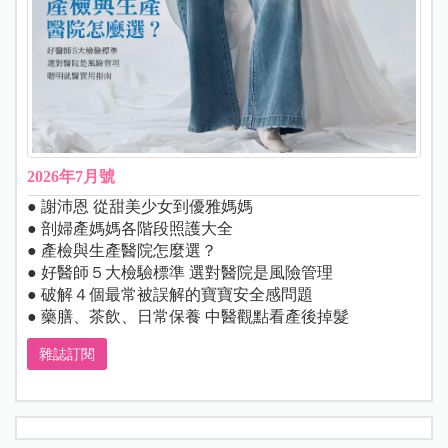
2026年7月號
● 謝沛恩 從甜美少女到優雅媽媽
● 剖婦產媽媽各階段照護大全
● 產檢與生產醫院怎麼選？
● 好醫師５大檢驗標準 選對醫院是風險管理
● 破解４個最常被誤解的寶寶安全感問題
● 藥膳、茶飲、日常保養 中醫觀點看產後掉髮
雜誌訂閱