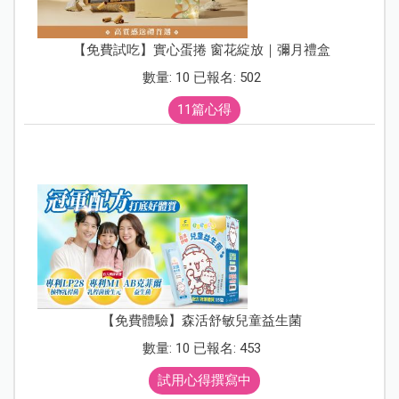
【免費試吃】實心蛋捲 窗花綻放｜彌月禮盒
數量: 10 已報名: 502
11篇心得
【免費體驗】森活舒敏兒童益生菌
數量: 10 已報名: 453
試用心得撰寫中