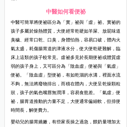
中醫如何看便祕
中醫可簡單將便祕區分為「實」祕與「虛」祕。實祕的
孩子多屬於燥熱體質，大便經常乾硬如羊屎、放屁味道
臭穢、經常口乾、口臭，身體怕熱，容易口破，體內火
氣太盛，耗傷腸胃道的津液水分，使大便乾硬難解，臨
床上這類的孩子較常見。虛祕多見於長期便祕或體質虛
弱的孩子身上，又可區分為「陰血虛」便祕與「氣虛」
便祕。「陰血虛」型便祕，有如乾涸的水溝，裡面水流
不夠，無法將廢物排出，而積在體內，大便呈乾燥顆粒
狀，孩子的氣色嘴唇無潤澤，容易食慾差。「氣虛」便
祕，腸胃道推動的力量不足，大便通常偏細軟，但排便
時間長，解便費力。
嬰幼兒的腸胃嬌嫩，有些家長操之過急，餵奶量增加太