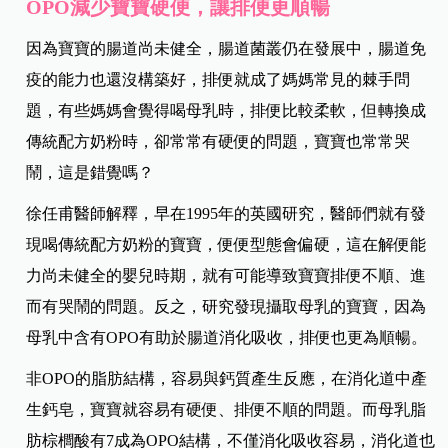
OPO減少寶寶硬便，讓排便更順暢
因為寶寶的腸道尚未健全，腸道菌叢仍在發展中，腸道免
疫的能力也還沒構築好，排便就成了媽媽常見的棘手問
題，有些媽媽會覺得喝母乳時，排便比較柔軟，但轉換成
傳統配方奶粉時，卻常常有硬便的問題，寶寶也常常哭
鬧，這是錯覺嗎？
徐任甫醫師解釋，早在1995年的英國研究，醫師們就有發
現喝傳統配方奶粉的寶寶，便便型態會偏硬，這在解便能
力尚未健全的嬰兒時期，就有可能導致寶寶排便不順、進
而有哭鬧的問題。反之，研究發現攝取母乳的寶寶，因為
母乳中含有OPO有助於腸道消化吸收，排便也更為順暢。
非OPO的脂肪結構，容易與鈣質產生反應，在消化道中產
生鈣皂，寶寶就容易有硬便、排便不順的問題。而母乳脂
肪棕櫚酸有7成為OPO結構，不僅消化吸收容易，消化道也