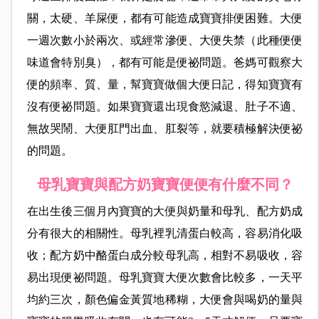
關，太硬、羊屎便，都有可能造成寶寶排便困難。大便
一週次數小於兩次、或經常滲便、大便失禁（此種便便
味道會特別臭），都有可能是便祕問題。爸媽可觀察大
便的頻率、質、量，幫寶寶做個大便日記，得知寶寶有
沒有便祕問題。如果寶寶還出現食慾減退、肚子不適、
無故哭鬧、大便肛門出血、肛裂等，就要積極解決便祕
的問題。
母乳寶寶與配方奶寶寶便便有什麼不同？
在出生後三個月內寶寶的大便與奶量和母乳、配方奶成
分有很大的相關性。母乳裡乳清蛋白較高，容易消化吸
收；配方奶中酪蛋白成分較母乳高，相對不易吸收，容
易出現便祕問題。母乳寶寶大便次數會比較多，一天平
均約三次，顏色偏金黃質地稀糊，大便會與喝奶的量與