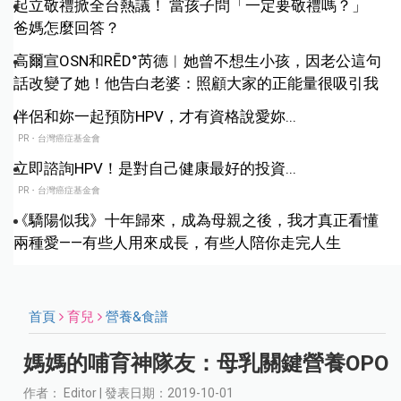
起立敬禮掀全台熱議！ 當孩子問「一定要敬禮嗎？」
爸媽怎麼回答？
高爾宣OSN和RĒD°芮德︱她曾不想生小孩，因老公這句
話改變了她！他告白老婆：照顧大家的正能量很吸引我
伴侶和妳一起預防HPV，才有資格說愛妳...
PR・台灣癌症基金會
立即諮詢HPV！是對自己健康最好的投資...
PR・台灣癌症基金會
《驕陽似我》十年歸來，成為母親之後，我才真正看懂
兩種愛——有些人用來成長，有些人陪你走完人生
首頁
育兒
營養&食譜
媽媽的哺育神隊友：母乳關鍵營養OPO
作者： Editor | 發表日期：2019-10-01