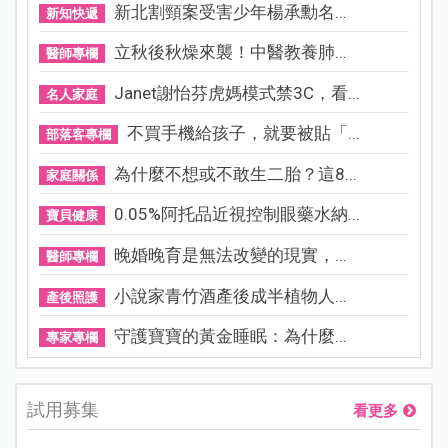
新北割頸案受害少年楊承勳名...
新知快遞
立秋後秋燥來襲！中醫教養肺...
醫師專欄
Janet謝怡芬虎媽模式禁3C，看...
名人家庭
不買手機給孩子，就要被貼「...
部落客專欄
為什麼不想或不敢生二胎？這8...
家庭關係
0.05%阿托品近視控制眼藥水納...
寶貝健康
晚婚晚育是無法改變的現實，...
醫師專欄
小說家青竹酒產後成半植物人...
產後照護
守護寶寶的黃金睡眠：為什麼...
專家專欄
試用募集
看更多