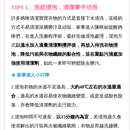
TIPS 1、洗前浸泡，清潔事半功倍
許多媽咪清潔寶寶衣物的方式是直接下水清洗，這樣的
方式不易清潔深層髒汙及頑垢，家事達人陳映如提醒媽
咪們，在進入洗滌程序前，最好先做浸泡處理，浸泡方
式
以溫水加入適量清潔劑攪拌後，再放入待洗衣物浸
泡，降低污垢與衣物纖維的黏合性，並在重點污漬處加
強使用清潔劑
，如此一來即可輕鬆除去髒污。
★ 家事達人小叮嚀
1.浸泡衣物的水溫不宜過高，
大約40℃左右的水溫最適
合
，過高的水溫容易使衣物纖維變質，或是造成顏色脫
落，亦會降低清潔劑的去汙能力。
2.浸泡時間不可過長，
以15分鐘內為宜
，若浸泡過久會
使溶解出的汙垢再次被纖維吸附，衣物反而越洗越髒。