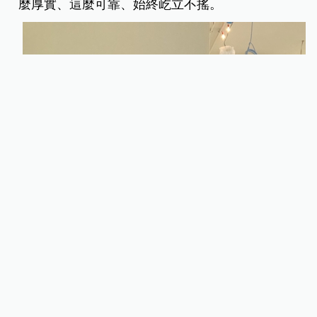
麼厚實、這麼可靠、始終屹立不搖。