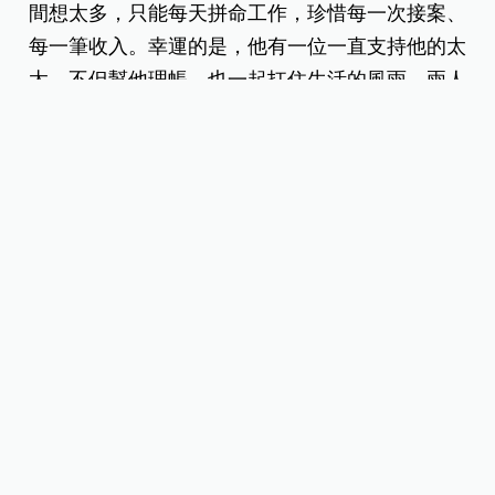
間想太多，只能每天拼命工作，珍惜每一次接案、
每一筆收入。幸運的是，他有一位一直支持他的太
太，不但幫他理帳，也一起扛住生活的風雨。兩人
一起撐過最艱難的時光，甚至在負債的狀態下買下
房子。