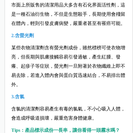
市面上所販售的清潔用品大多含有石化界面活性劑，這
是一種石油衍生物，不但是生態殺手，長期使用會殘留
在體內，輕則引發皮膚病變，嚴重者甚至有罹癌可能。
2.含螢光劑
某些衣物清潔劑含有螢光劑成份，雖然標榜可使衣物增
亮，但長期與肌膚接觸容易引發過敏，產生紅腫、發
癢、起疹子等症狀，螢光劑一旦附著於衣物纖維上即不
易去除，若進入體內會與蛋白質迅速結合，不易排出體
外。
3.含氯
含氯的清潔劑容易產生有毒的氯氣，不小心吸入人體，
會造成呼吸道損壞，嚴重危害身體健康。
Tips：產品標示成份一長串，讓你看得一頭霧水嗎？