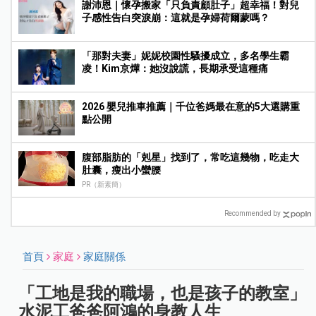
謝沛恩｜懷孕搬家「只負責顧肚子」超幸福！對兒
子感性告白突淚崩：這就是孕婦荷爾蒙嗎？
「那對夫妻」妮妮校園性騷擾成立，多名學生霸
凌！Kim京燁：她沒說謊，長期承受這種痛
2026 嬰兒推車推薦｜千位爸媽最在意的5大選購重
點公開
腹部脂肪的「剋星」找到了，常吃這幾物，吃走大
肚囊，瘦出小蠻腰
PR（新素簡）
Recommended by
首頁
家庭
家庭關係
「工地是我的職場，也是孩子的教室」
水泥工爸爸阿鴻的身教人生