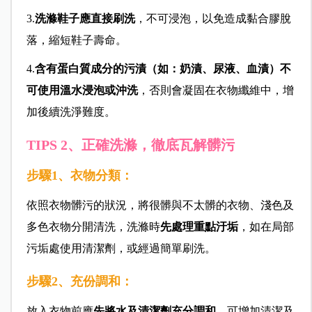
3.
洗滌鞋子應直接刷洗
，不可浸泡，以免造成黏合膠脫
落，縮短鞋子壽命。
4.
含有蛋白質成分的污漬（如：奶漬、尿液、血漬）不
可使用溫水浸泡或沖洗
，否則會凝固在衣物纖維中，增
加後續洗淨難度。
TIPS 2、正確洗滌，徹底瓦解髒污
步驟1、衣物分類：
依照衣物髒污的狀況，將很髒與不太髒的衣物、淺色及
多色衣物分開清洗，洗滌時
先處理重點汙垢
，如在局部
污垢處使用清潔劑，或經過簡單刷洗。
步驟2、充份調和：
放入衣物前應
先將水及清潔劑充分調和
，可增加清潔及