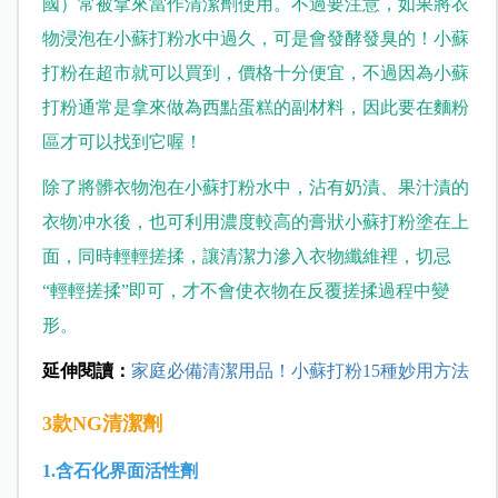
國）常被拿來當作清潔劑使用。不過要注意，如果將衣
物浸泡在小蘇打粉水中過久，可是會發酵發臭的！小蘇
打粉在超市就可以買到，價格十分便宜，不過因為小蘇
打粉通常是拿來做為西點蛋糕的副材料，因此要在麵粉
區才可以找到它喔！
除了將髒衣物泡在小蘇打粉水中，沾有奶漬、果汁漬的
衣物冲水後，也可利用濃度較高的膏狀小蘇打粉塗在上
面，同時輕輕搓揉，讓清潔力滲入衣物纖維裡，切忌
“輕輕搓揉”即可，才不會使衣物在反覆搓揉過程中變
形。
延伸閱讀：
家庭必備清潔用品！小蘇打粉15種妙用方法
3款NG清潔劑
1.含石化界面活性劑