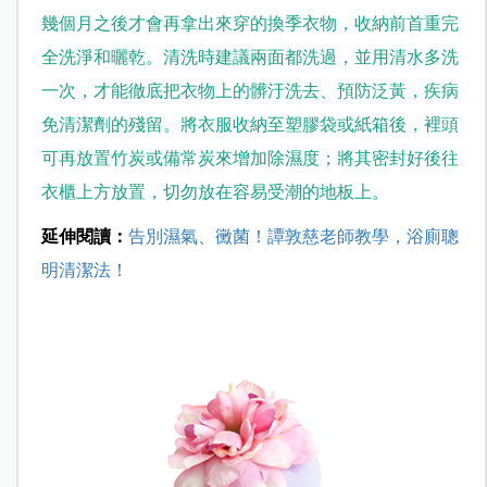
幾個月之後才會再拿出來穿的換季衣物，收納前首重完
全洗淨和曬乾。清洗時建議兩面都洗過，並用清水多洗
一次，才能徹底把衣物上的髒汙洗去、預防泛黃，疾病
免清潔劑的殘留。
將衣服收納至塑膠袋或紙箱後，裡頭
可再放置竹炭或備常炭來增加除濕度；將其密封好後往
衣櫃上方放置，切勿放在容易受潮的地板上。
延伸閱讀：
告別濕氣、黴菌！譚敦慈老師教學，浴廁聰
明清潔法！