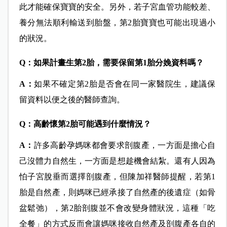
此才能確保寶寶的安全。另外，若子宮血管功能較差、
養分無法順利輸送到胎盤，第2胎寶寶也可能出現過小
的狀況。
Q
：如果計畫生
第2
胎，需要保留第1
胎分娩資料嗎？
A
：
如果不確定第2胎是否會在同一家醫院生，建議保
留資料以便之後的醫師查詢。
Q
：高齡懷
第2
胎可能遇到什麼情況？
A
：
許多高齡孕媽咪都會要求剖腹產，一方面是擔心自
己沒體力自然生，一方面是想趁機會結紮。還有人因為
怕子宮脫垂而選擇剖腹產，但陳加祥醫師提醒，若第1
胎是自然產，則媽咪已經承接了自然產的後遺症（如骨
盆鬆弛），第2胎剖腹並不會改變身體狀況，這種「吃
全餐」的方式反而會讓媽咪接收自然產及剖腹產各自的