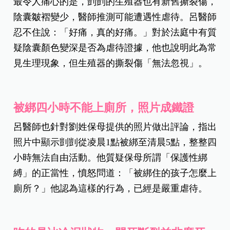
最令人痛心的是，剴剴的生殖器也有新舊撕裂傷，
陰囊皺褶變少，醫師推測可能遭遇性虐待。呂醫師
忍不住說：「好痛，真的好痛。」對於法庭中有質
疑陰囊顏色變深是否為虐待證據，他也說明此為常
見生理現象，但生殖器的撕裂傷「無法忽視」。
被綁四小時不能上廁所，照片成鐵證
呂醫師也針對劉姓保母提供的照片做出評論，指出
照片中顯示剴剴從凌晨1點被綁至清晨5點，整整四
小時無法自由活動。他質疑保母所謂「保護性綁
縛」的正當性，憤怒問道：「被綁住的孩子怎麼上
廁所？」他認為這樣的行為，已經是嚴重虐待。