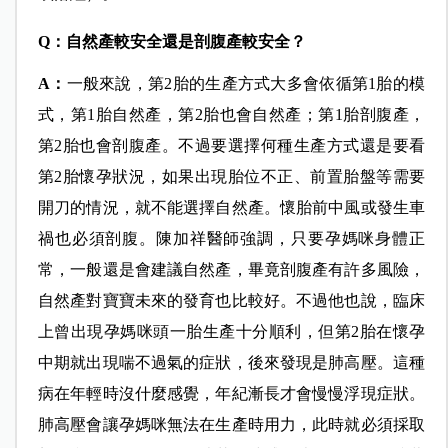
Q
：自然產較安全還是剖腹產較安全？
A
：
一般來說，第2胎的生產方式大多會依循第1胎的模
式，第1胎自然產，第2胎也會自然產；第1胎剖腹產，
第2胎也會剖腹產。不過要選擇何種生產方式還是要看
第2胎懷孕狀況，如果出現胎位不正、前置胎盤等需要
開刀的情況，就不能選擇自然產。懷胎前中風或發生車
禍也必須剖腹。陳加祥醫師強調，只要孕媽咪身體正
常，一般還是會建議自然產，畢竟剖腹產有許多風險，
自然產對寶寶未來的發育也比較好。不過他也說，臨床
上曾出現孕媽咪頭一胎生產十分順利，但第2胎在懷孕
中期就出現喘不過氣的症狀，後來發現是肺高壓。這種
病在年輕時沒什麼感覺，年紀漸長才會慢慢浮現症狀。
肺高壓會讓孕媽咪無法在生產時用力，此時就必須採取