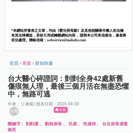
*本網站所發表之文章，均由《嬰兒與母親》及其他相關著作權人依法擁
有其法律權益，若欲引用或轉載網站內容， 請與本公司來信接洽，違者將
依法處理。聯絡信箱：
webservice@mababy.com
首頁
家庭
新知快遞
台大醫心碎證詞：剴剴全身42處新舊
傷痕無人理，最後三個月活在無盡恐懼
中，無路可逃
作者： 江睿毓 | 發表日期：2025-04-30
收藏
分享
關鍵字：
剴剴案
、
劉姓保母
、
兒虐
、
性虐待
、
台北保母虐童
致死