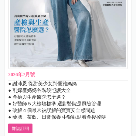
2026年7月號
● 謝沛恩 從甜美少女到優雅媽媽
● 剖婦產媽媽各階段照護大全
● 產檢與生產醫院怎麼選？
● 好醫師５大檢驗標準 選對醫院是風險管理
● 破解４個最常被誤解的寶寶安全感問題
● 藥膳、茶飲、日常保養 中醫觀點看產後掉髮
雜誌訂閱