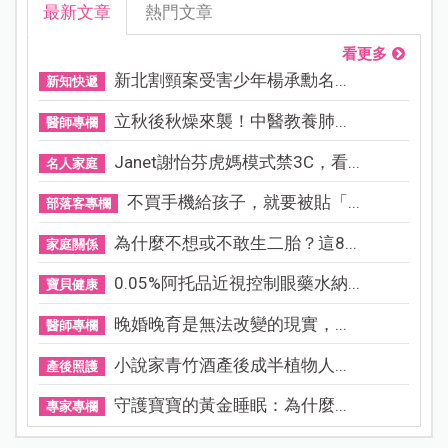
最新文章
熱門文章
看更多
新北割頸案受害少年楊承勳名...
新知快遞
立秋後秋燥來襲！中醫教養肺...
醫師專欄
Janet謝怡芬虎媽模式禁3C，看...
名人家庭
不買手機給孩子，就要被貼「...
部落客專欄
為什麼不想或不敢生二胎？這8...
家庭關係
0.05%阿托品近視控制眼藥水納...
寶貝健康
晚婚晚育是無法改變的現實，...
醫師專欄
小說家青竹酒產後成半植物人...
產後照護
守護寶寶的黃金睡眠：為什麼...
專家專欄