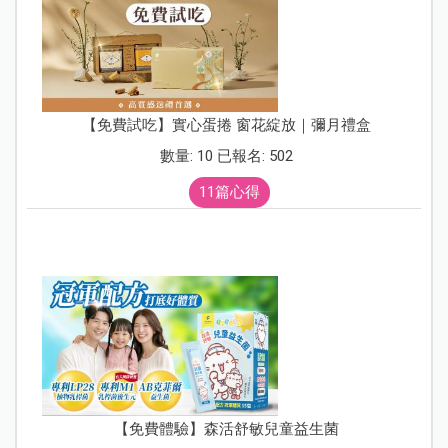
【免費試吃】實心蛋捲 窗花綻放｜彌月禮盒
數量: 10 已報名: 502
11篇心得
【免費體驗】森活舒敏兒童益生菌