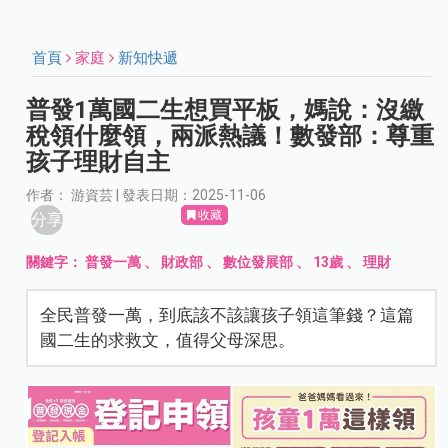
首頁
家庭
新知快遞
普發1萬國二生想買平板，媽說：沒繳
稅領什麼領，兩派熱議！數發部：尊重
孩子理財自主
作者： 游資芸 | 發表日期：2025-11-06
收藏
分享
關鍵字：
普發一萬
、
財政部
、
數位發展部
、
13歲
、
理財
全民普發一萬，到底該不該讓孩子領這筆錢？這篇
國二生的求救文，值得父母深思。