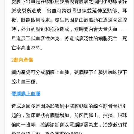
腱膜下出血是在帽狀腱膜層與骨膜層之間的小動脈或靜
脈破裂所造成，出血可跨越骨縫線並延伸至頸部、耳
後、眼窩四周等處。發生原因是由於胎頭在通過骨盆腔
時，外力的壓迫和拖拉造成，短時間內會大量失血，一
旦進展至低血容性休克，將造成廣泛性的細胞死亡，死
亡率高達22％。
2
顱內產傷
顱內產傷可分成腦膜上血腫、硬腦膜下血腫與蜘蛛膜下
腔出血三種。
硬腦膜上血腫
造成原因多是因為影響到中腦膜動脈的線性顱骨骨折引
起的，臨床症狀有腦壓增加、前囟門膨出、抽搐、眼球
偏向一邊等，確認診斷會以電腦斷層為主，治療必須採
緊急外科手術，避免嚴重的併發症。