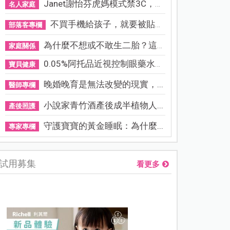
Janet謝怡芬虎媽模式禁3C，看...
名人家庭
不買手機給孩子，就要被貼「...
部落客專欄
為什麼不想或不敢生二胎？這8...
家庭關係
0.05%阿托品近視控制眼藥水納...
寶貝健康
晚婚晚育是無法改變的現實，...
醫師專欄
小說家青竹酒產後成半植物人...
產後照護
守護寶寶的黃金睡眠：為什麼...
專家專欄
試用募集
看更多