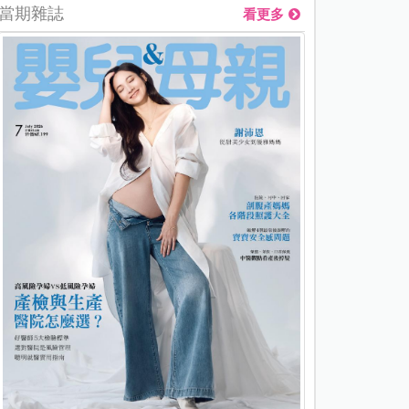
當期雜誌
看更多