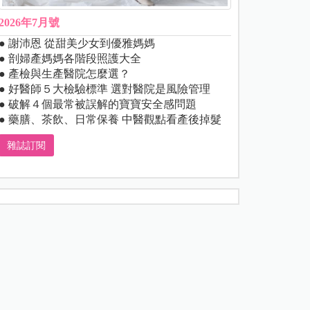
2026年7月號
● 謝沛恩 從甜美少女到優雅媽媽
● 剖婦產媽媽各階段照護大全
● 產檢與生產醫院怎麼選？
● 好醫師５大檢驗標準 選對醫院是風險管理
● 破解４個最常被誤解的寶寶安全感問題
● 藥膳、茶飲、日常保養 中醫觀點看產後掉髮
雜誌訂閱