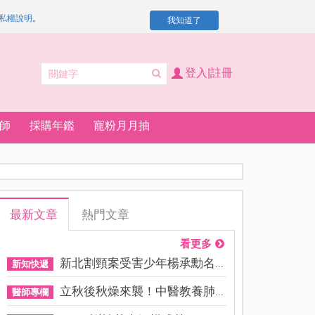
私權說明
。
我知道了
登入|註冊
師
採購年鑑
寵粉月月抽
最新文章
熱門文章
看更多
新北割頸案受害少年楊承勳名...
新知快遞
立秋後秋燥來襲！中醫教養肺...
醫師專欄