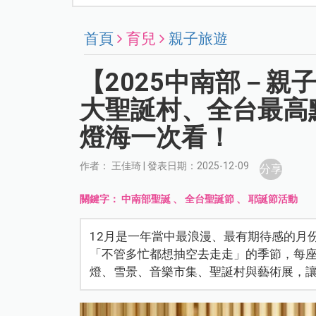
首頁
育兒
親子旅遊
【2025中南部－親
大聖誕村、全台最高
燈海一次看！
作者： 王佳琦 | 發表日期：2025-12-09
分享
關鍵字：
中南部聖誕
、
全台聖誕節
、
耶誕節活動
12月是一年當中最浪漫、最有期待感的月
「不管多忙都想抽空去走走」的季節，每
燈、雪景、音樂市集、聖誕村與藝術展，