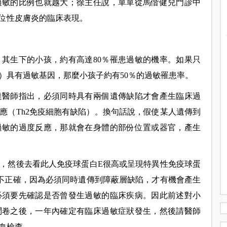
過敏的比例也就越大；徐主任說，單單從馬偕健兒門診中
異位性皮膚炎的臨床表現。
其生下的小孩，約有高達80％罹患過敏的機率。如果只
）具有過敏基因，那麼小孩子約有50％的過敏罹患率。
達醫師指出，必須同時具有兩個遺傳缺陷才會產生臨床過
應（Th2免疫細胞有缺陷）。換句話說，假使某人遺傳到
過敏的過度反應，那就會在身體的部份位置或器官，產生
，然後去看此人免疫球蛋白E很高或呈現特異性免疫球蛋
不正確，因為必須同時遺傳到障蔽層缺陷，才有機會產生
必須要先確認是否曾發生過敏的臨床疾病。因此前述對小
問卷之後，一年內確定有臨床過敏症狀發生，然後請醫師
血檢查。