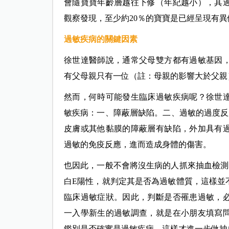
會隨寶寶年齡層越往下修（年紀越小），其
觀察發現，至少約20％的寶寶是已經呈現有
過敏疾病的關鍵因素
徐世達醫師說，通常父母雙方都有過敏基因，
有父母親只有一位（註：母親的影響大於父親
然而，何時可能發生臨床過敏疾病呢？徐世
敏疾病：一、障蔽層缺陷。二、過敏的過度反
皮膚或其他黏膜的障蔽層有缺陷，外加具有
過敏的免疫反應，進而造成身體的傷害。
也因此，一般不會將沒生病的人抓來抽血檢測
白E陽性，就判定其是否為過敏體質，這樣並
臨床過敏症狀。因此，判斷是否罹患過敏，
一入學新生的過敏調查，就是在小朋友填寫
鑑別是否確實是過敏疾病，這樣才進一步做抽