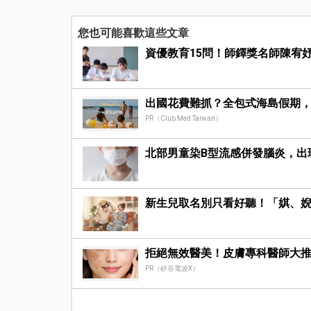
您也可能喜歡這些文章
資優教育15問！師鐸獎名師陳宥
出國花費難抓？全包式海島假期
PR（Club Med Taiwan）
北部男童染B型流感併發腦炎，出
新生兒取名別只看好聽！「娸、
拒絕無效醫美！皮膚專科醫師大推
PR（矽谷電波X）