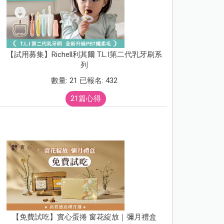
【試用募集】Richell利其爾 T.L.I第二代乳牙刷系
列
數量: 21 已報名: 432
21篇心得
【免費試吃】實心蛋捲 窗花綻放｜彌月禮盒